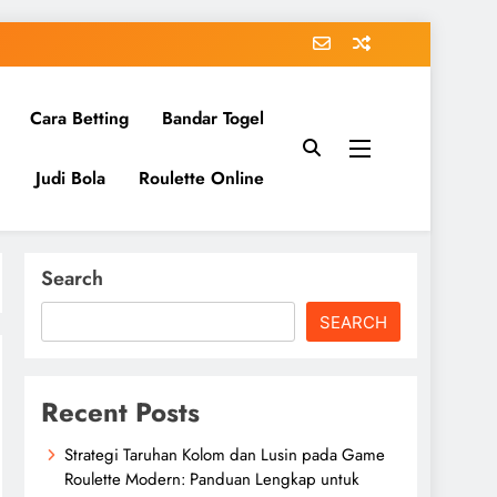
Cara Betting
Bandar Togel
Judi Bola
Roulette Online
Search
SEARCH
Recent Posts
Strategi Taruhan Kolom dan Lusin pada Game
Roulette Modern: Panduan Lengkap untuk