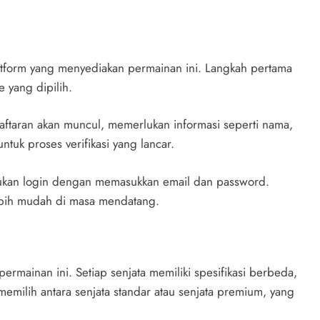
tform yang menyediakan permainan ini. Langkah pertama
 yang dipilih.
ndaftaran akan muncul, memerlukan informasi seperti nama,
ntuk proses verifikasi yang lancar.
kukan login dengan memasukkan email dan password.
 lebih mudah di masa mendatang.
ermainan ini. Setiap senjata memiliki spesifikasi berbeda,
emilih antara senjata standar atau senjata premium, yang