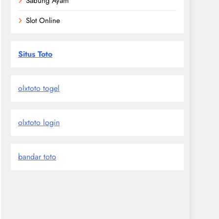
Sabung Ayam
Slot Online
Situs Toto
olxtoto togel
olxtoto login
bandar toto