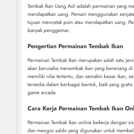
Tembak Ikan Uang Asli adalah permainan yang 
mendapatkan uang. Pemain menggunakan senjata v
tujuan mencetak poin atau mendapatkan uang. Per
banyak penggemar.
Pengertian Permainan Tembak Ikan
Permainan Tembak Ikan merupakan salah satu jen
akan berusaha menembak ikan yang berenang di d
memiliki nilai tertentu, dan semakin besar ikan, s
tersedia dalam berbagai bentuk, baik yang grati
game arcade.
Cara Kerja Permainan Tembak Ikan Onl
Permainan Tembak Ikan online bekerja dengan si
dan mengisi saldo yang digunakan untuk membeli 