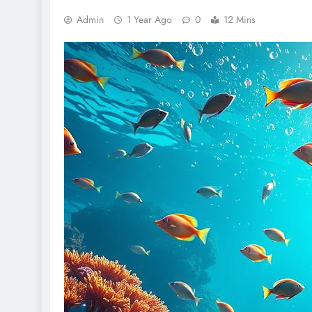
Admin
1 Year Ago
0
12 Mins