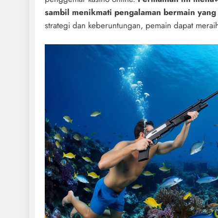
sambil menikmati pengalaman bermain yang
strategi dan keberuntungan, pemain dapat mer