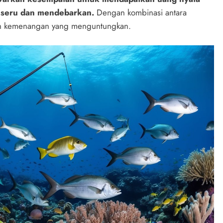
 seru dan mendebarkan.
Dengan kombinasi antara
aih kemenangan yang menguntungkan.