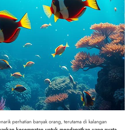
arik perhatian banyak orang, terutama di kalangan
warkan kesempatan untuk mendapatkan uang nyata