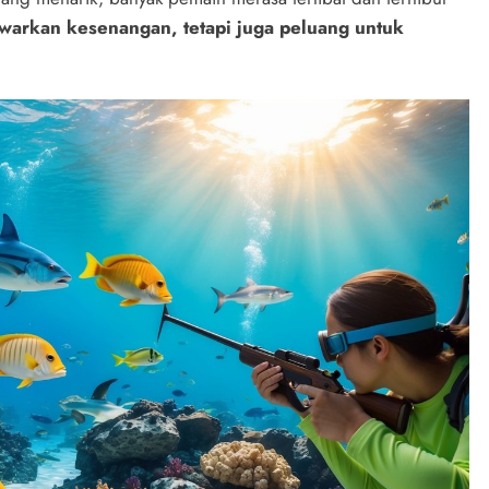
warkan kesenangan, tetapi juga peluang untuk