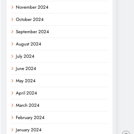
November 2024
October 2024
September 2024
August 2024
July 2024
June 2024
May 2024
April 2024
March 2024
February 2024
January 2024