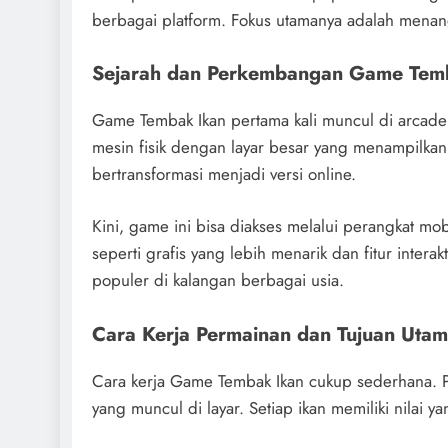
berbagai platform. Fokus utamanya adalah mena
Sejarah dan Perkembangan Game Tem
Game Tembak Ikan pertama kali muncul di arcad
mesin fisik dengan layar besar yang menampilkan
bertransformasi menjadi versi online.
Kini, game ini bisa diakses melalui perangkat m
seperti grafis yang lebih menarik dan fitur inter
populer di kalangan berbagai usia.
Cara Kerja Permainan dan Tujuan Uta
Cara kerja Game Tembak Ikan cukup sederhana. 
yang muncul di layar. Setiap ikan memiliki nilai 