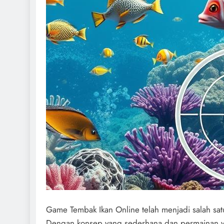
Game Tembak Ikan Online telah menjadi salah sat
Dengan konsep yang sederhana dan permainan ya