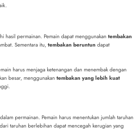
aik.
hi hasil permainan. Pemain dapat menggunakan
tembakan
ambat. Sementara itu,
tembakan beruntun
dapat
 Pemain harus menjaga ketenangan dan menembak dengan
a ikan besar, menggunakan
tembakan yang lebih kuat
nggi.
 dalam permainan. Pemain harus menentukan jumlah taruhan
ari taruhan berlebihan dapat mencegah kerugian yang