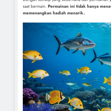
saat bermain.
Permainan ini tidak hanya mena
memenangkan hadiah menarik.