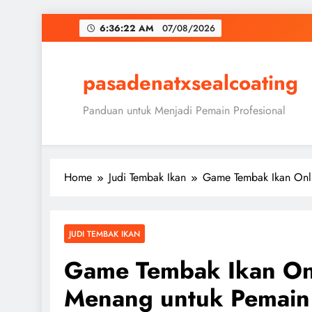
Skip
6:36:23 AM
07/08/2026
to
content
pasadenatxsealcoating
Panduan untuk Menjadi Pemain Profesional
Home
Judi Tembak Ikan
Game Tembak Ikan Onli
JUDI TEMBAK IKAN
Game Tembak Ikan Onli
Menang untuk Pemain