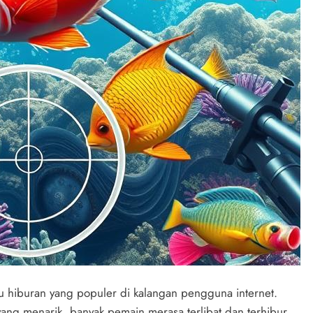
u hiburan yang populer di kalangan pengguna internet.
ng menarik, banyak pemain merasa terlibat dan terhibur