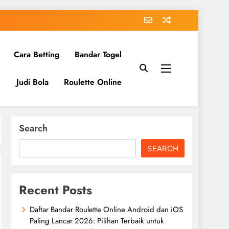
Cara Betting
Bandar Togel
Judi Bola
Roulette Online
Search
SEARCH
Recent Posts
Daftar Bandar Roulette Online Android dan iOS
Paling Lancar 2026: Pilihan Terbaik untuk