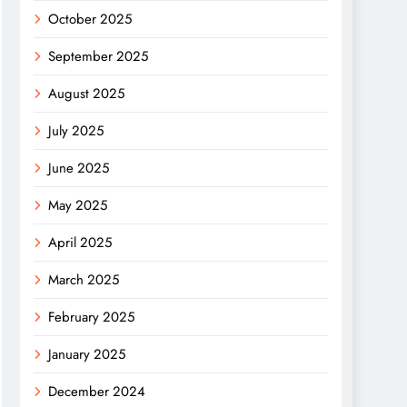
October 2025
September 2025
August 2025
July 2025
June 2025
May 2025
April 2025
March 2025
February 2025
January 2025
December 2024