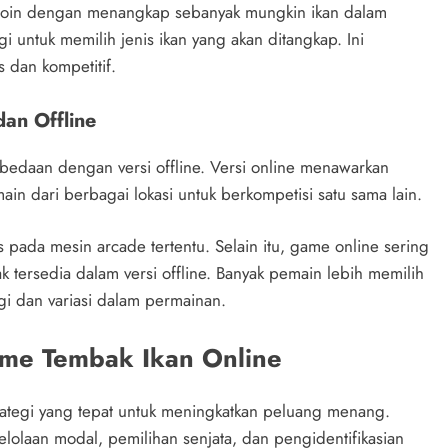
oin dengan menangkap sebanyak mungkin ikan dalam
i untuk memilih jenis ikan yang akan ditangkap. Ini
dan kompetitif.
an Offline
edaan dengan versi offline. Versi online menawarkan
ain dari berbagai lokasi untuk berkompetisi satu sama lain.
s pada mesin arcade tertentu. Selain itu, game online sering
 tersedia dalam versi offline. Banyak pemain lebih memilih
nggi dan variasi dalam permainan.
ame Tembak Ikan Online
ategi yang tepat untuk meningkatkan peluang menang.
olaan modal, pemilihan senjata, dan pengidentifikasian