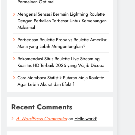
Permainan Optimal
Mengenal Sensasi Bermain Lightning Roulette
Dengan Perkalian Terbesar Untuk Kemenangan
Maksimal
Perbedaan Roulette Eropa vs Roulette Amerika:
Mana yang Lebih Menguntungkan?
Rekomendasi Situs Roulette Live Streaming
Kualitas HD Terbaik 2026 yang Wajib Dicoba
Cara Membaca Statistik Putaran Meja Roulette
Agar Lebih Akurat dan Efektif
Recent Comments
A WordPress Commenter
on
Hello world!