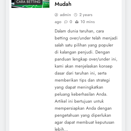
CARA BETTING
Mudah
admin
2 years
ago
0
10 mins
Dalam dunia taruhan, cara
betting over/under telah menjadi
salah satu pilihan yang populer
di kalangan penjudi. Dengan
panduan lengkap over/under ini,
kami akan menjelaskan konsep
dasar dari taruhan ini, serta
memberikan tips dan strategi
yang dapat meningkatkan
peluang keberhasilan Anda.
Artikel ini bertujuan untuk
mempersiapkan Anda dengan
pengetahuan yang diperlukan
agar dapat membuat keputusan
lebih…