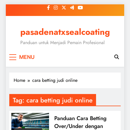
Skip
to
content
pasadenatxsealcoating
Panduan untuk Menjadi Pemain Profesional
MENU
Home
cara betting judi online
Tag:
cara betting judi online
Panduan Cara Betting
Over/Under dengan