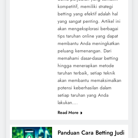
kompetitif, memiliki strategi
betting yang efektif adalah hal
yang sangat penting. Artikel ini
akan mengeksplorasi berbagai
tips taruhan online yang dapat
membantu Anda meningkatkan
peluang kemenangan. Dari
memahami dasar-dasar betting
hingga menerapkan metode
taruhan terbaik, setiap teknik
akan membantu memaksimalkan
potensi keberhasilan dalam
setiap taruhan yang Anda
lakukan….
Read More
Panduan Cara Betting Judi