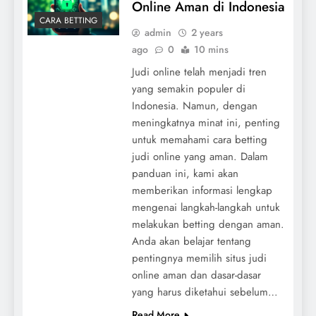
Online Aman di Indonesia
CARA BETTING
admin
2 years
ago
0
10 mins
Judi online telah menjadi tren
yang semakin populer di
Indonesia. Namun, dengan
meningkatnya minat ini, penting
untuk memahami cara betting
judi online yang aman. Dalam
panduan ini, kami akan
memberikan informasi lengkap
mengenai langkah-langkah untuk
melakukan betting dengan aman.
Anda akan belajar tentang
pentingnya memilih situs judi
online aman dan dasar-dasar
yang harus diketahui sebelum…
Read More