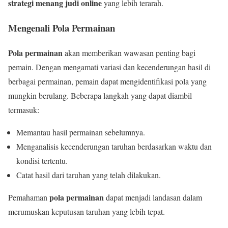
strategi menang judi online
yang lebih terarah.
Mengenali Pola Permainan
Pola permainan
akan memberikan wawasan penting bagi
pemain. Dengan mengamati variasi dan kecenderungan hasil di
berbagai permainan, pemain dapat mengidentifikasi pola yang
mungkin berulang. Beberapa langkah yang dapat diambil
termasuk:
Memantau hasil permainan sebelumnya.
Menganalisis kecenderungan taruhan berdasarkan waktu dan
kondisi tertentu.
Catat hasil dari taruhan yang telah dilakukan.
pola permainan
Pemahaman
dapat menjadi landasan dalam
merumuskan keputusan taruhan yang lebih tepat.