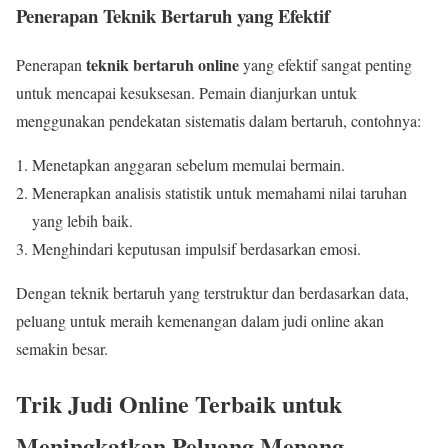
Penerapan Teknik Bertaruh yang Efektif
teknik bertaruh online
Penerapan
yang efektif sangat penting
untuk mencapai kesuksesan. Pemain dianjurkan untuk
menggunakan pendekatan sistematis dalam bertaruh, contohnya:
Menetapkan anggaran sebelum memulai bermain.
Menerapkan analisis statistik untuk memahami nilai taruhan
yang lebih baik.
Menghindari keputusan impulsif berdasarkan emosi.
Dengan teknik bertaruh yang terstruktur dan berdasarkan data,
peluang untuk meraih kemenangan dalam judi online akan
semakin besar.
Trik Judi Online Terbaik untuk
Meningkatkan Peluang Menang