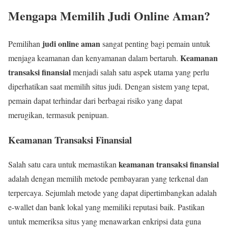
Mengapa Memilih Judi Online Aman?
judi online aman
Pemilihan
sangat penting bagi pemain untuk
Keamanan
menjaga keamanan dan kenyamanan dalam bertaruh.
transaksi finansial
menjadi salah satu aspek utama yang perlu
diperhatikan saat memilih situs judi. Dengan sistem yang tepat,
pemain dapat terhindar dari berbagai risiko yang dapat
merugikan, termasuk penipuan.
Keamanan Transaksi Finansial
keamanan transaksi finansial
Salah satu cara untuk memastikan
adalah dengan memilih metode pembayaran yang terkenal dan
terpercaya. Sejumlah metode yang dapat dipertimbangkan adalah
e-wallet dan bank lokal yang memiliki reputasi baik. Pastikan
untuk memeriksa situs yang menawarkan enkripsi data guna