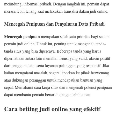
melindungi informasi pribadi. Dengan langkah ini, pemain dapat
merasa lebih tenang saat melakukan transaksi dalam judi online.
Mencegah Penipuan dan Penyaluran Data Pribadi
Mencegah penipuan
merupakan salah satu prioritas bagi setiap
pemain judi online. Untuk itu, penting untuk mengenali tanda-
tanda situs yang bisa dipercaya. Beberapa tanda yang harus
diperhatikan antara lain memiliki lisensi yang valid, ulasan positif
dari pengguna lain, serta layanan pelanggan yang responsif. Jika
kalian mengalami masalah, segera laporkan ke pihak berwenang
atau dukungan pelanggan untuk mendapatkan bantuan yang
cepat. Memahami cara kerja situs dan mengenali potensi penipuan
dapat membantu pemain bertaruh dengan lebih aman.
Cara betting judi online yang efektif