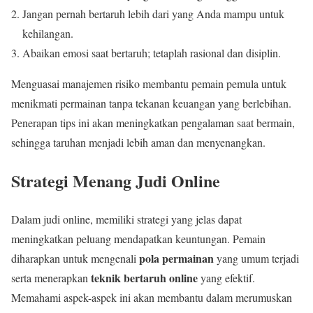
Jangan pernah bertaruh lebih dari yang Anda mampu untuk
kehilangan.
Abaikan emosi saat bertaruh; tetaplah rasional dan disiplin.
Menguasai manajemen risiko membantu pemain pemula untuk
menikmati permainan tanpa tekanan keuangan yang berlebihan.
Penerapan tips ini akan meningkatkan pengalaman saat bermain,
sehingga taruhan menjadi lebih aman dan menyenangkan.
Strategi Menang Judi Online
Dalam judi online, memiliki strategi yang jelas dapat
meningkatkan peluang mendapatkan keuntungan. Pemain
pola permainan
diharapkan untuk mengenali
yang umum terjadi
teknik bertaruh online
serta menerapkan
yang efektif.
Memahami aspek-aspek ini akan membantu dalam merumuskan