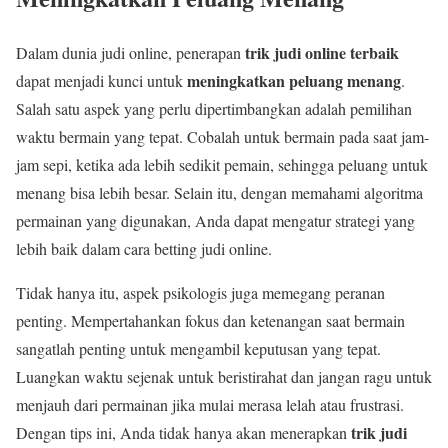
trik judi online terbaik
Dalam dunia judi online, penerapan
meningkatkan peluang menang
dapat menjadi kunci untuk
.
Salah satu aspek yang perlu dipertimbangkan adalah pemilihan
waktu bermain yang tepat. Cobalah untuk bermain pada saat jam-
jam sepi, ketika ada lebih sedikit pemain, sehingga peluang untuk
menang bisa lebih besar. Selain itu, dengan memahami algoritma
permainan yang digunakan, Anda dapat mengatur strategi yang
lebih baik dalam cara betting judi online.
Tidak hanya itu, aspek psikologis juga memegang peranan
penting. Mempertahankan fokus dan ketenangan saat bermain
sangatlah penting untuk mengambil keputusan yang tepat.
Luangkan waktu sejenak untuk beristirahat dan jangan ragu untuk
menjauh dari permainan jika mulai merasa lelah atau frustrasi.
trik judi
Dengan tips ini, Anda tidak hanya akan menerapkan