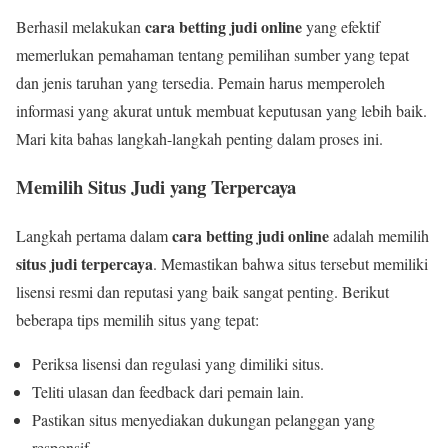
cara betting judi online
Berhasil melakukan
yang efektif
memerlukan pemahaman tentang pemilihan sumber yang tepat
dan jenis taruhan yang tersedia. Pemain harus memperoleh
informasi yang akurat untuk membuat keputusan yang lebih baik.
Mari kita bahas langkah-langkah penting dalam proses ini.
Memilih Situs Judi yang Terpercaya
cara betting judi online
Langkah pertama dalam
adalah memilih
situs judi terpercaya
. Memastikan bahwa situs tersebut memiliki
lisensi resmi dan reputasi yang baik sangat penting. Berikut
beberapa tips memilih situs yang tepat:
Periksa lisensi dan regulasi yang dimiliki situs.
Teliti ulasan dan feedback dari pemain lain.
Pastikan situs menyediakan dukungan pelanggan yang
responsif.