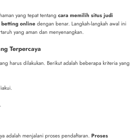
haman yang tepat tentang
cara memilih situs judi
 betting online
dengan benar. Langkah-langkah awal ini
ertaruh yang aman dan menyenangkan.
ang Terpercaya
ang harus dilakukan. Berikut adalah beberapa kriteria yang
iakui.
.
tnya adalah menjalani proses pendaftaran.
Proses