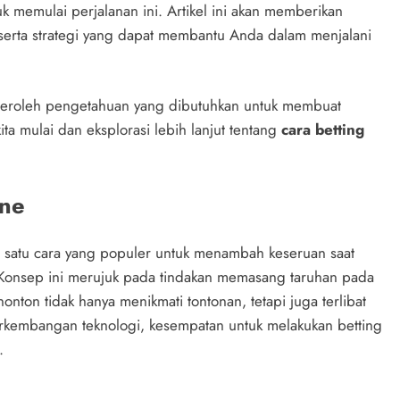
uk memulai perjalanan ini. Artikel ini akan memberikan
serta strategi yang dapat membantu Anda dalam menjalani
eroleh pengetahuan yang dibutuhkan untuk membuat
ita mulai dan eksplorasi lebih lanjut tentang
cara betting
ine
h satu cara yang populer untuk menambah keseruan saat
Konsep ini merujuk pada tindakan memasang taruhan pada
nton tidak hanya menikmati tontonan, tetapi juga terlibat
rkembangan teknologi, kesempatan untuk melakukan betting
.