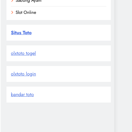
Sabung Ayam
Slot Online
Situs Toto
olxtoto togel
olxtoto login
bandar toto