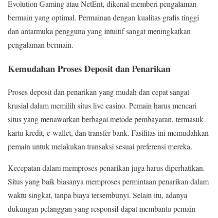
Evolution Gaming atau NetEnt, dikenal memberi pengalaman
bermain yang optimal. Permainan dengan kualitas grafis tinggi
dan antarmuka pengguna yang intuitif sangat meningkatkan
pengalaman bermain.
Kemudahan Proses Deposit dan Penarikan
Proses deposit dan penarikan yang mudah dan cepat sangat
krusial dalam memilih situs live casino. Pemain harus mencari
situs yang menawarkan berbagai metode pembayaran, termasuk
kartu kredit, e-wallet, dan transfer bank. Fasilitas ini memudahkan
pemain untuk melakukan transaksi sesuai preferensi mereka.
Kecepatan dalam memproses penarikan juga harus diperhatikan.
Situs yang baik biasanya memproses permintaan penarikan dalam
waktu singkat, tanpa biaya tersembunyi. Selain itu, adanya
dukungan pelanggan yang responsif dapat membantu pemain