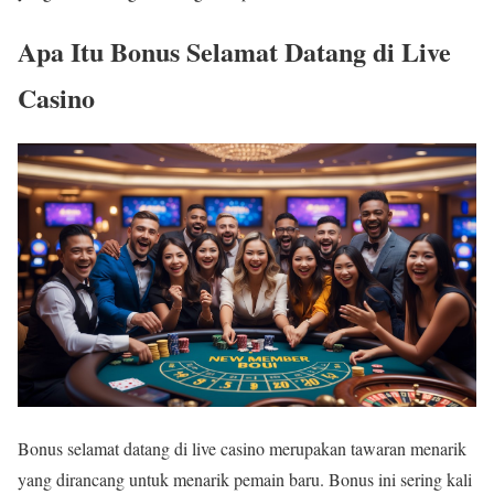
Apa Itu Bonus Selamat Datang di Live
Casino
Bonus selamat datang di live casino merupakan tawaran menarik
yang dirancang untuk menarik pemain baru. Bonus ini sering kali