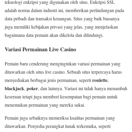
teknologi enkripsi yang digunakan oleh situs. Enkripsi SSL
adalah norma dalam industri ini, memberikan perlindungan pada
data pribadi dan transaksi keuangan. Situs yang baik biasanya
juga memiliki kebijakan privasi yang jelas, yang menjelaskan
bagaimana data pemain akan dikelola dan dilindungi.
Variasi Permainan Live Casino
Pemain baru cenderung menginginkan variasi permainan yang
ditawarkan oleh situs live casino. Sebuah situs terpercaya harus
roulette
menyediakan berbagai jenis permainan, seperti
,
blackjack
poker
,
, dan lainnya. Variasi ini tidak hanya menambah
keseruan tetapi juga memberi kesempatan bagi pemain untuk
menemukan permainan yang mereka sukai.
Pemain juga sebaiknya memeriksa kualitas permainan yang
ditawarkan. Penyedia perangkat lunak terkemuka, seperti