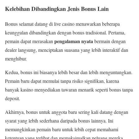
Kelebihan Dibandingkan Jenis Bonus Lain
Bonus selamat datang di live casino menawarkan beberapa
keunggulan dibandingkan dengan bonus tradisional. Pertama,
pengalaman nyata
pemain dapat merasakan
bermain dengan
dealer langsung, menciptakan suasana yang lebih interaktif dan
menghibur.
Kedua, bonus ini biasanya lebih besar dan lebih menguntungkan.
Pemain baru dapat memulai tanpa risiko signifikan, karena
banyak kasino menyediakan tawaran menarik seperti bonus tanpa
deposit.
Akhirnya, bonus untuk anggota baru sering kali datang dengan
syarat yang lebih sederhana daripada bonus lainnya. Ini
memungkinkan pemain baru untuk lebih cepat memahami
ketentuan yang terlibat dan memaksimalkan peluang mereka