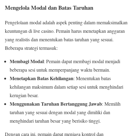
Mengelola Modal dan Batas Taruhan
Pengelolaan modal adalah aspek penting dalam memaksimalkan
keuntungan di live casino. Pemain harus menetapkan anggaran
yang realistis dan menentukan batas taruhan yang sesuai.
Beberapa strategi termasuk:
Membagi Modal
: Pemain dapat membagi modal menjadi
beberapa sesi untuk memperpanjang waktu bermain.
Menetapkan Batas Kehilangan
: Menentukan batas
kehilangan maksimum dalam setiap sesi untuk menghindari
kerugian besar.
Menggunakan Taruhan Bertanggung Jawab
: Memilih
taruhan yang sesuai dengan modal yang dimiliki dan
menghindari taruhan besar yang berisiko tinggi.
Dengan cara ini, pemain dapat menjaga kontrol dan