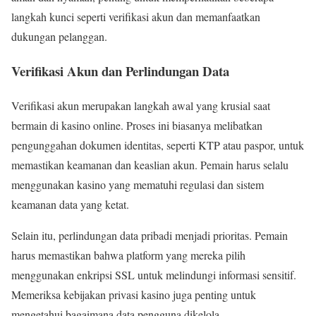
langkah kunci seperti verifikasi akun dan memanfaatkan
dukungan pelanggan.
Verifikasi Akun dan Perlindungan Data
Verifikasi akun merupakan langkah awal yang krusial saat
bermain di kasino online. Proses ini biasanya melibatkan
pengunggahan dokumen identitas, seperti KTP atau paspor, untuk
memastikan keamanan dan keaslian akun. Pemain harus selalu
menggunakan kasino yang mematuhi regulasi dan sistem
keamanan data yang ketat.
Selain itu, perlindungan data pribadi menjadi prioritas. Pemain
harus memastikan bahwa platform yang mereka pilih
menggunakan enkripsi SSL untuk melindungi informasi sensitif.
Memeriksa kebijakan privasi kasino juga penting untuk
mengetahui bagaimana data pengguna dikelola.