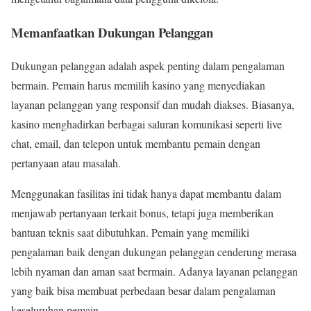
Memanfaatkan Dukungan Pelanggan
Dukungan pelanggan adalah aspek penting dalam pengalaman
bermain. Pemain harus memilih kasino yang menyediakan
layanan pelanggan yang responsif dan mudah diakses. Biasanya,
kasino menghadirkan berbagai saluran komunikasi seperti live
chat, email, dan telepon untuk membantu pemain dengan
pertanyaan atau masalah.
Menggunakan fasilitas ini tidak hanya dapat membantu dalam
menjawab pertanyaan terkait bonus, tetapi juga memberikan
bantuan teknis saat dibutuhkan. Pemain yang memiliki
pengalaman baik dengan dukungan pelanggan cenderung merasa
lebih nyaman dan aman saat bermain. Adanya layanan pelanggan
yang baik bisa membuat perbedaan besar dalam pengalaman
keseluruhan pemain.