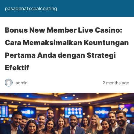
pasadenatxsealcoating
Bonus New Member Live Casino:
Cara Memaksimalkan Keuntungan
Pertama Anda dengan Strategi
Efektif
admin
2 months ago