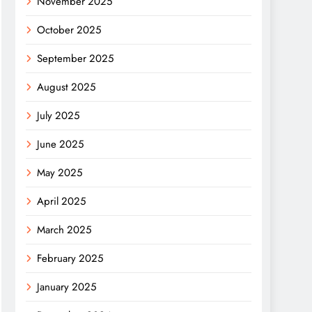
November 2025
October 2025
September 2025
August 2025
July 2025
June 2025
May 2025
April 2025
March 2025
February 2025
January 2025