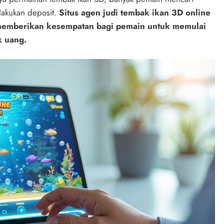
akukan deposit.
Situs agen judi tembak ikan 3D online
 memberikan kesempatan bagi pemain untuk memulai
k uang.