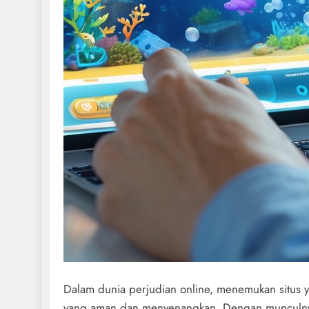
Dalam dunia perjudian online, menemukan situs 
yang aman dan menyenangkan. Dengan munculnya