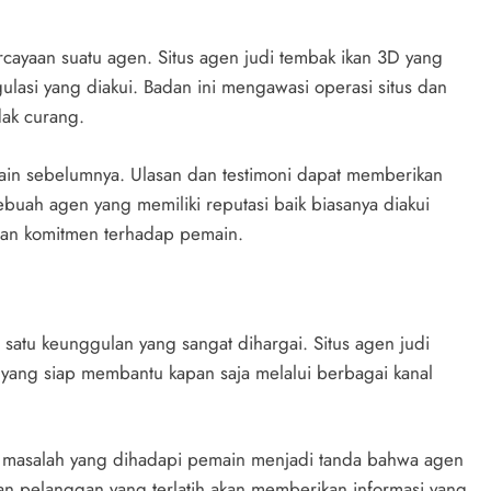
ercayaan suatu agen. Situs agen judi tembak ikan 3D yang
gulasi yang diakui. Badan ini mengawasi operasi situs dan
ak curang.
ain sebelumnya. Ulasan dan testimoni dapat memberikan
uah agen yang memiliki reputasi baik biasanya diakui
an komitmen terhadap pemain.
satu keunggulan yang sangat dihargai. Situs agen judi
yang siap membantu kapan saja melalui berbagai kanal
 masalah yang dihadapi pemain menjadi tanda bahwa agen
n pelanggan yang terlatih akan memberikan informasi yang