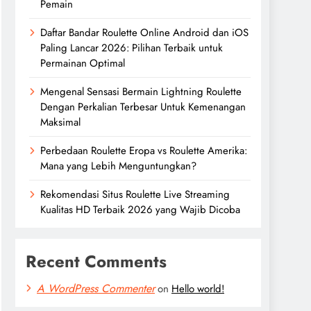
Pemain
Daftar Bandar Roulette Online Android dan iOS
Paling Lancar 2026: Pilihan Terbaik untuk
Permainan Optimal
Mengenal Sensasi Bermain Lightning Roulette
Dengan Perkalian Terbesar Untuk Kemenangan
Maksimal
Perbedaan Roulette Eropa vs Roulette Amerika:
Mana yang Lebih Menguntungkan?
Rekomendasi Situs Roulette Live Streaming
Kualitas HD Terbaik 2026 yang Wajib Dicoba
Recent Comments
A WordPress Commenter
on
Hello world!