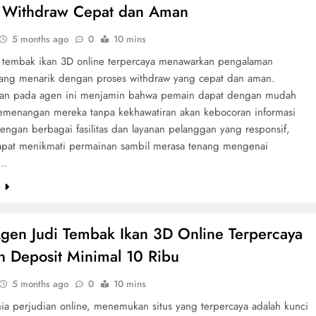
 Withdraw Cepat dan Aman
5 months ago
0
10 mins
 tembak ikan 3D online terpercaya menawarkan pengalaman
ang menarik dengan proses withdraw yang cepat dan aman.
an pada agen ini menjamin bahwa pemain dapat dengan mudah
emenangan mereka tanpa kekhawatiran akan kebocoran informasi
engan berbagai fasilitas dan layanan pelanggan yang responsif,
pat menikmati permainan sambil merasa tenang mengenai
n…
e
Agen Judi Tembak Ikan 3D Online Terpercaya
 Deposit Minimal 10 Ribu
5 months ago
0
10 mins
ia perjudian online, menemukan situs yang terpercaya adalah kunci