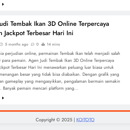
e
udi Tembak Ikan 3D Online Terpercaya
 Jackpot Terbesar Hari Ini
5 months ago
0
14 mins
ia perjudian online, permainan Tembak Ikan telah menjadi salah
rit para pemain. Agen Judi Tembak Ikan 3D Online Terpercaya
ckpot Terbesar Hari Ini menawarkan peluang luar biasa untuk
menangan besar yang tidak bisa diabaikan. Dengan grafik yang
an gameplay yang mengasyikkan, pengalaman bermain semakin
. Banyak pemain mencari platform yang…
e
Copyright © 2025 |
KOITOTO