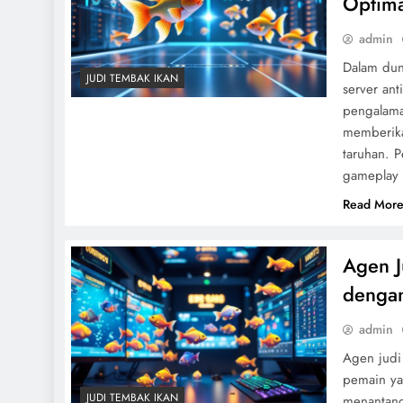
Optima
admin
Dalam dun
JUDI TEMBAK IKAN
server an
pengalama
memberika
taruhan. 
gameplay
Read Mor
Agen J
dengan
admin
Agen judi
pemain y
JUDI TEMBAK IKAN
menantang