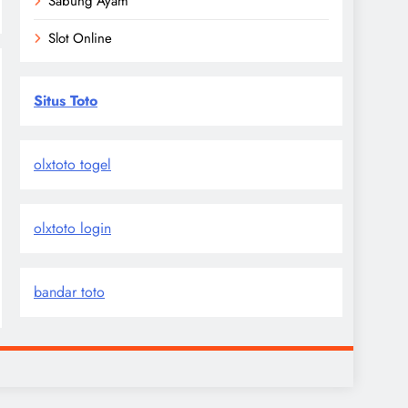
Sabung Ayam
Slot Online
Situs Toto
olxtoto togel
olxtoto login
bandar toto