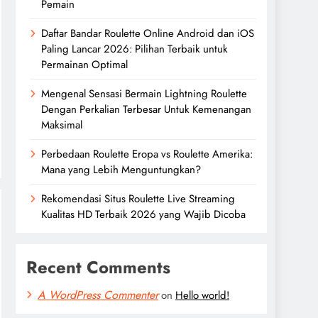
Pemain
Daftar Bandar Roulette Online Android dan iOS
Paling Lancar 2026: Pilihan Terbaik untuk
Permainan Optimal
Mengenal Sensasi Bermain Lightning Roulette
Dengan Perkalian Terbesar Untuk Kemenangan
Maksimal
Perbedaan Roulette Eropa vs Roulette Amerika:
Mana yang Lebih Menguntungkan?
Rekomendasi Situs Roulette Live Streaming
Kualitas HD Terbaik 2026 yang Wajib Dicoba
Recent Comments
A WordPress Commenter
on
Hello world!