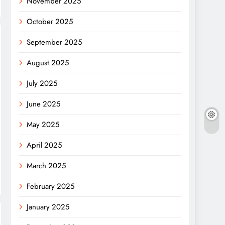
November 2025
October 2025
September 2025
August 2025
July 2025
June 2025
May 2025
April 2025
March 2025
February 2025
January 2025