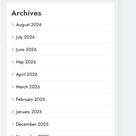
Archives
August 2026
July 2026
June 2026
May 2026
April 2026
March 2026
February 2026
January 2026
December 2025