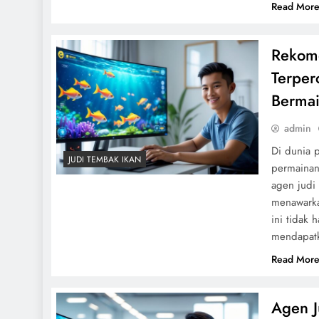
Read Mor
Rekome
Terper
Bermai
admin
Di dunia p
JUDI TEMBAK IKAN
permainan
agen judi
menawark
ini tidak
mendapatk
Read Mor
Agen J