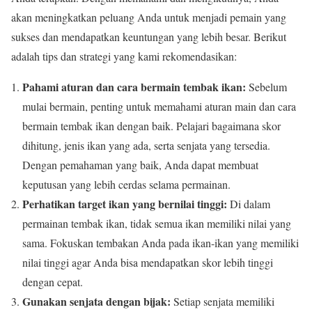
akan meningkatkan peluang Anda untuk menjadi pemain yang
sukses dan mendapatkan keuntungan yang lebih besar. Berikut
adalah tips dan strategi yang kami rekomendasikan:
Pahami aturan dan cara bermain tembak ikan:
Sebelum
mulai bermain, penting untuk memahami aturan main dan cara
bermain tembak ikan dengan baik. Pelajari bagaimana skor
dihitung, jenis ikan yang ada, serta senjata yang tersedia.
Dengan pemahaman yang baik, Anda dapat membuat
keputusan yang lebih cerdas selama permainan.
Perhatikan target ikan yang bernilai tinggi:
Di dalam
permainan tembak ikan, tidak semua ikan memiliki nilai yang
sama. Fokuskan tembakan Anda pada ikan-ikan yang memiliki
nilai tinggi agar Anda bisa mendapatkan skor lebih tinggi
dengan cepat.
Gunakan senjata dengan bijak:
Setiap senjata memiliki