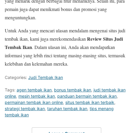
yang menarik dengan berbagai fitur menariknya. Selain itu, para
pemain juga dapat menikmati bonus dan promosi yang
menguntungkan.
Untuk Anda yang mencari ulasan mendalam mengenai situs judi
Review Situs Judi
tembak ikan, kami juga merekomendasikan
Tembak Ikan
. Dalam ulasan ini, Anda akan mendapatkan
informasi yang lebih rinci tentang masing-masing situs, termasuk
kelebihan dan kelemahan mereka.
Categories:
Judi Tembak Ikan
Tags:
agen tembak ikan
,
bonus tembak ikan
,
judi tembak ikan
online
,
mesin tembak ikan
,
panduan bermain tembak ikan
,
permainan tembak ikan online
,
situs tembak ikan terbaik
,
strategi tembak ikan
,
taruhan tembak ikan
,
tips menang
tembak ikan