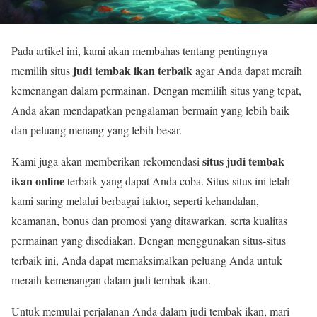
Pada artikel ini, kami akan membahas tentang pentingnya
judi tembak ikan terbaik
memilih situs
agar Anda dapat meraih
kemenangan dalam permainan. Dengan memilih situs yang tepat,
Anda akan mendapatkan pengalaman bermain yang lebih baik
dan peluang menang yang lebih besar.
situs judi tembak
Kami juga akan memberikan rekomendasi
ikan online
terbaik yang dapat Anda coba. Situs-situs ini telah
kami saring melalui berbagai faktor, seperti kehandalan,
keamanan, bonus dan promosi yang ditawarkan, serta kualitas
permainan yang disediakan. Dengan menggunakan situs-situs
terbaik ini, Anda dapat memaksimalkan peluang Anda untuk
meraih kemenangan dalam judi tembak ikan.
Untuk memulai perjalanan Anda dalam judi tembak ikan, mari