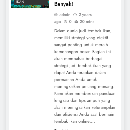
IKAN
Banyak!
admin
2 years
ago
0
20 mins
Dalam dunia judi tembak ikan,
memiliki strategi yang efektif
sangat penting untuk meraih
kemenangan besar. Bagian ini
akan membahas berbagai
strategi judi tembak ikan yang
dapat Anda terapkan dalam
permainan Anda untuk
meningkatkan peluang menang.
Kami akan memberikan panduan
lengkap dan tips ampuh yang
akan meningkatkan keterampilan
dan efisiensi Anda saat bermain
tembak ikan online….