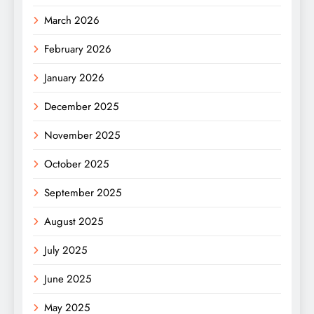
March 2026
February 2026
January 2026
December 2025
November 2025
October 2025
September 2025
August 2025
July 2025
June 2025
May 2025