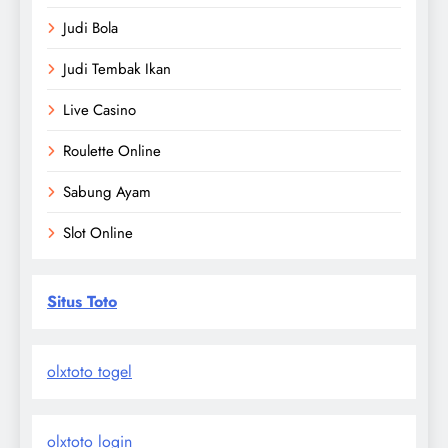
Judi Bola
Judi Tembak Ikan
Live Casino
Roulette Online
Sabung Ayam
Slot Online
Situs Toto
olxtoto togel
olxtoto login