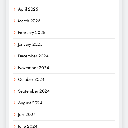
April 2025
March 2025
February 2025
January 2025
December 2024
November 2024
October 2024
September 2024
August 2024
July 2024
June 2024