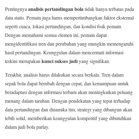
analisis pertandingan bola
Pentingnya
tidak hanya terbatas pada
data statis. Pemain juga harus mempertimbangkan faktor eksternal
seperti cuaca, lokasi pertandingan, dan kondisi fisik pemain.
Dengan memahami semua elemen ini, pemain dapat
mengidentifikasi tren dan perubahan yang mungkin memengaruhi
hasil pertandingan. Keunggulan dalam mencermati informasi
kunci sukses judi
terkini merupakan
yang signifikan.
Terakhir, analisis harus dilakukan secara berkala. Tren dalam
sepak bola dapat berubah dengan cepat, dan kemampuan untuk
beradaptasi dengan informasi terbaru akan meningkatkan peluang
menang dalam taruhan. Dengan pendekatan yang tepat terhadap
data pertandingan dan dinamika tim, strategi yang dibangun akan
lebih solid, memberikan keunggulan kompetitif yang dibutuhkan
dalam judi bola parlay.