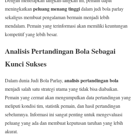
Dengan menerapkan langkah-langkah ini, pemain dapat
peluang menang tinggi
meningkatkan
dalam judi bola parlay
sekaligus membuat pengalaman bermain menjadi lebih
mendalam. Pemain yang terinformasi akan memiliki keuntungan
kompetitif yang lebih besar.
Analisis Pertandingan Bola Sebagai
Kunci Sukses
analisis pertandingan bola
Dalam dunia Judi Bola Parlay,
menjadi salah satu strategi utama yang tidak bisa diabaikan.
Pemain yang cermat akan mengumpulkan data pertandingan yang
meliputi kondisi tim, statistik pemain, dan hasil pertandingan
sebelumnya. Informasi ini sangat penting untuk mengevaluasi
peluang yang ada dan membuat keputusan taruhan yang lebih
akurat.