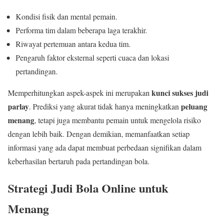
Kondisi fisik dan mental pemain.
Performa tim dalam beberapa laga terakhir.
Riwayat pertemuan antara kedua tim.
Pengaruh faktor eksternal seperti cuaca dan lokasi
pertandingan.
kunci sukses judi
Memperhitungkan aspek-aspek ini merupakan
parlay
peluang
. Prediksi yang akurat tidak hanya meningkatkan
menang
, tetapi juga membantu pemain untuk mengelola risiko
dengan lebih baik. Dengan demikian, memanfaatkan setiap
informasi yang ada dapat membuat perbedaan signifikan dalam
keberhasilan bertaruh pada pertandingan bola.
Strategi Judi Bola Online untuk
Menang