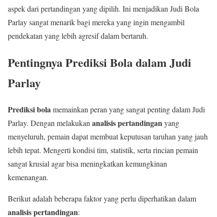
aspek dari pertandingan yang dipilih. Ini menjadikan Judi Bola
Parlay sangat menarik bagi mereka yang ingin mengambil
pendekatan yang lebih agresif dalam bertaruh.
Pentingnya Prediksi Bola dalam Judi
Parlay
Prediksi bola
memainkan peran yang sangat penting dalam Judi
analisis pertandingan
Parlay. Dengan melakukan
yang
menyeluruh, pemain dapat membuat keputusan taruhan yang jauh
lebih tepat. Mengerti kondisi tim, statistik, serta rincian pemain
sangat krusial agar bisa meningkatkan kemungkinan
kemenangan.
Berikut adalah beberapa faktor yang perlu diperhatikan dalam
analisis pertandingan
: