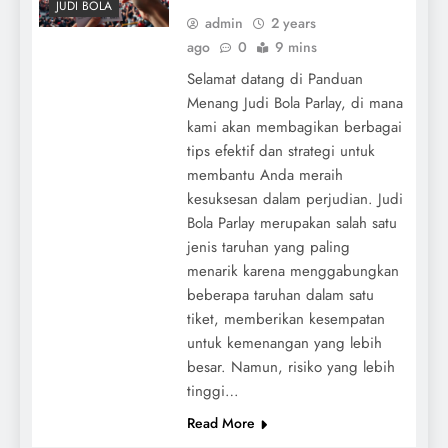
JUDI BOLA
admin
2 years
ago
0
9 mins
Selamat datang di Panduan
Menang Judi Bola Parlay, di mana
kami akan membagikan berbagai
tips efektif dan strategi untuk
membantu Anda meraih
kesuksesan dalam perjudian. Judi
Bola Parlay merupakan salah satu
jenis taruhan yang paling
menarik karena menggabungkan
beberapa taruhan dalam satu
tiket, memberikan kesempatan
untuk kemenangan yang lebih
besar. Namun, risiko yang lebih
tinggi…
Read More