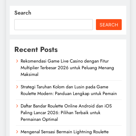
Search
SEARCH
Recent Posts
Rekomendasi Game Live Casino dengan Fitur
Multiplier Terbesar 2026 untuk Peluang Menang
Maksimal
Strategi Taruhan Kolom dan Lusin pada Game
Roulette Modern: Panduan Lengkap untuk Pemain
Daftar Bandar Roulette Online Android dan iOS
Paling Lancar 2026: Pilihan Terbaik untuk
Permainan Optimal
Mengenal Sensasi Bermain Lightning Roulette