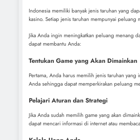
Indonesia memiliki banyak jenis taruhan yang dap
kasino. Setiap jenis taruhan mempunyai peluan
Jika Anda ingin meningkatkan peluang menang dal
dapat membantu Anda:
Tentukan Game yang Akan Dimainkan
Pertama, Anda harus memilih jenis taruhan yang i
Anda sehingga dapat memperkirakan peluang m
Pelajari Aturan dan Strategi
Jika Anda sudah memilih game yang akan dimainka
dapat mencari informasi di internet atau memba