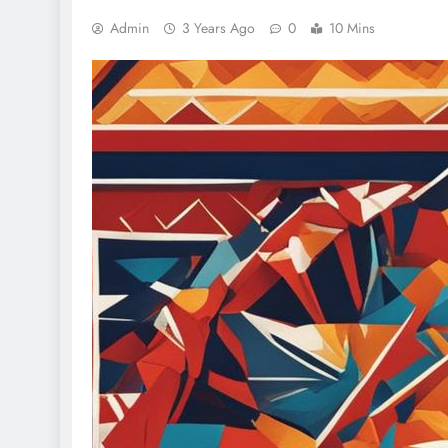
Admin
3 Years Ago
0
10 Mins