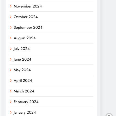
November 2024
October 2024
September 2024
August 2024
July 2024
June 2024
May 2024
April 2024
March 2024
February 2024
January 2024