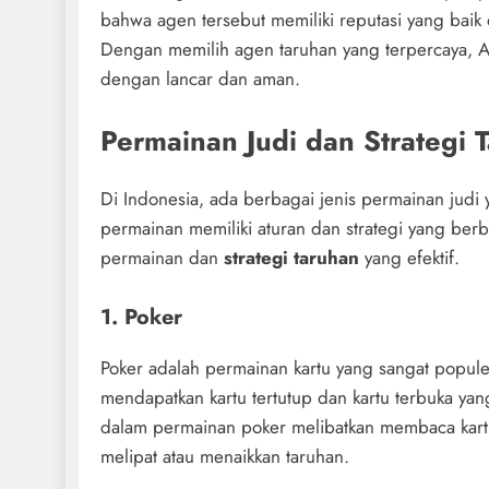
bahwa agen tersebut memiliki reputasi yang baik
Dengan memilih agen taruhan yang terpercaya, 
dengan lancar dan aman.
Permainan Judi dan Strategi 
Di Indonesia, ada berbagai jenis permainan judi 
permainan memiliki aturan dan strategi yang be
permainan dan
strategi taruhan
yang efektif.
1. Poker
Poker adalah permainan kartu yang sangat popule
mendapatkan kartu tertutup dan kartu terbuka yang
dalam permainan poker melibatkan membaca kart
melipat atau menaikkan taruhan.