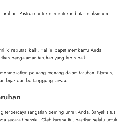
taruhan. Pastikan untuk menentukan batas maksimum
iliki reputasi baik. Hal ini dapat membantu Anda
ikan pengalaman taruhan yang lebih baik.
t meningkatkan peluang menang dalam taruhan. Namun,
gan bijak dan bertanggung jawab.
aruhan
g terpercaya sangatlah penting untuk Anda. Banyak situs
 secara finansial. Oleh karena itu, pastikan selalu untuk