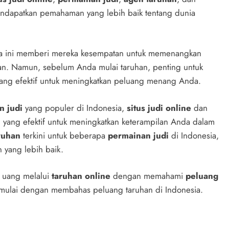
mendapatkan pemahaman yang lebih baik tentang dunia
a ini memberi mereka kesempatan untuk memenangkan
. Namun, sebelum Anda mulai taruhan, penting untuk
ang efektif untuk meningkatkan peluang menang Anda.
n judi
yang populer di Indonesia,
situs judi online
dan
n
yang efektif untuk meningkatkan keterampilan Anda dalam
ruhan
terkini untuk beberapa
permainan judi
di Indonesia,
 yang lebih baik.
 uang melalui
taruhan online
dengan memahami
peluang
a mulai dengan membahas peluang taruhan di Indonesia.