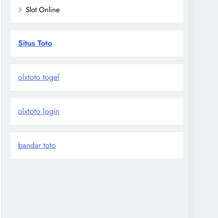
Slot Online
Situs Toto
olxtoto togel
olxtoto login
bandar toto