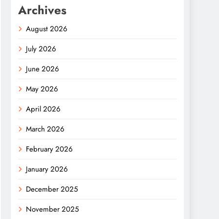
Archives
August 2026
July 2026
June 2026
May 2026
April 2026
March 2026
February 2026
January 2026
December 2025
November 2025