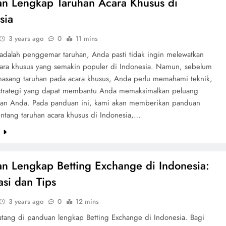
n Lengkap Taruhan Acara Khusus di
sia
3 years ago
0
11 mins
 adalah penggemar taruhan, Anda pasti tidak ingin melewatkan
cara khusus yang semakin populer di Indonesia. Namun, sebelum
sang taruhan pada acara khusus, Anda perlu memahami teknik,
 strategi yang dapat membantu Anda memaksimalkan peluang
n Anda. Pada panduan ini, kami akan memberikan panduan
entang taruhan acara khusus di Indonesia,…
e
n Lengkap Betting Exchange di Indonesia:
asi dan Tips
3 years ago
0
12 mins
atang di panduan lengkap Betting Exchange di Indonesia. Bagi