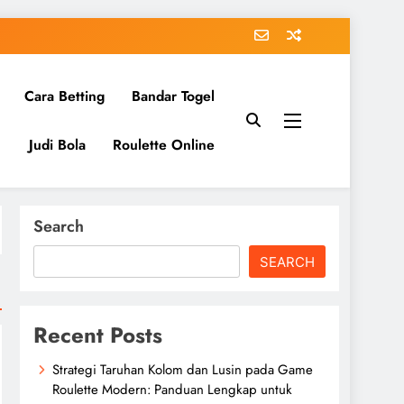
Cara Betting
Bandar Togel
Judi Bola
Roulette Online
Search
SEARCH
Recent Posts
Strategi Taruhan Kolom dan Lusin pada Game
Roulette Modern: Panduan Lengkap untuk