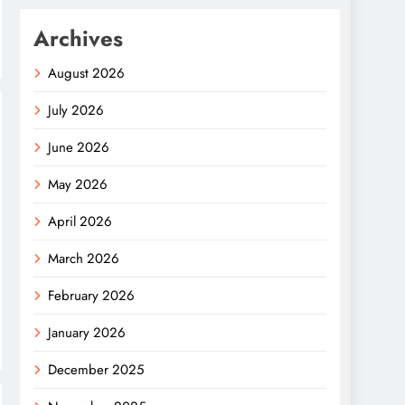
Archives
August 2026
July 2026
June 2026
May 2026
April 2026
March 2026
February 2026
January 2026
December 2025