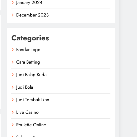
January 2024
December 2023
Categories
Bandar Togel
Cara Betting
Judi Balap Kuda
Judi Bola
Judi Tembak Ikan
Live Casino
Roulette Online