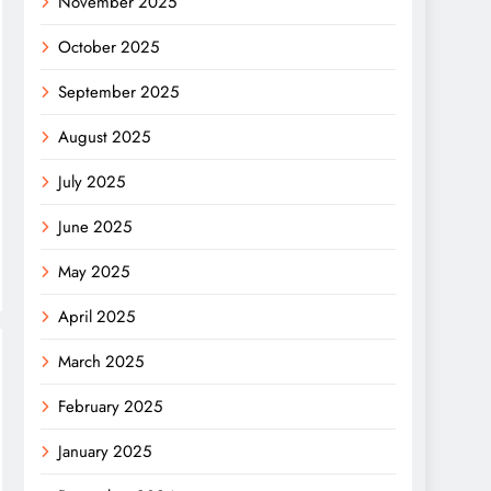
November 2025
October 2025
September 2025
August 2025
July 2025
June 2025
May 2025
April 2025
March 2025
February 2025
January 2025