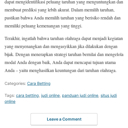
dapat mengidentifikasi peluang taruhan yang menguntungkan dan
membuat prediksi yang lebih akurat. Dalam memilih taruhan,
pastikan bahwa Anda memilih taruhan yang berisiko rendah dan
memiliki peluang kemenangan yang tinggi.
Terakhir, ingatlah bahwa taruhan olahraga dapat menjadi kegiatan
yang menyenangkan dan mengasyikkan jika dilakukan dengan
bijak. Dengan menerapkan strategi taruhan bernilai dan mengelola
modal Anda dengan baik, Anda dapat mencapai tujuan utama
Anda – yaitu menghasilkan keuntungan dari taruhan olahraga.
Categories:
Cara Betting
Tags:
cara betting
,
judi online
,
panduan judi online
,
situs judi
online
Leave a Comment