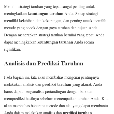
Memilih strategi taruhan yang tepat sangat penting untuk
keuntungan taruhan
meningkatkan
Anda. Setiap strategi
memiliki kelebihan dan kekurangan, dan penting untuk memilih
metode yang cocok dengan gaya taruhan dan tujuan Anda.
Dengan menerapkan strategi taruhan bernilai yang tepat, Anda
keuntungan taruhan
dapat meningkatkan
Anda secara
signifikan.
Analisis dan Prediksi Taruhan
Pada bagian ini, kita akan membahas mengenai pentingnya
prediksi taruhan
melakukan analisis dan
yang akurat. Anda
harus dapat menganalisis pertandingan dengan baik dan
memprediksi hasilnya sebelum menempatkan taruhan Anda. Kita
akan membahas beberapa metode dan alat yang dapat membantu
prediksi taruhan
Anda dalam melakukan analisis dan
.