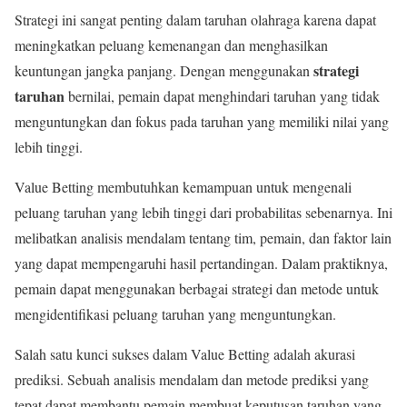
Strategi ini sangat penting dalam taruhan olahraga karena dapat
meningkatkan peluang kemenangan dan menghasilkan
strategi
keuntungan jangka panjang. Dengan menggunakan
taruhan
bernilai, pemain dapat menghindari taruhan yang tidak
menguntungkan dan fokus pada taruhan yang memiliki nilai yang
lebih tinggi.
Value Betting membutuhkan kemampuan untuk mengenali
peluang taruhan yang lebih tinggi dari probabilitas sebenarnya. Ini
melibatkan analisis mendalam tentang tim, pemain, dan faktor lain
yang dapat mempengaruhi hasil pertandingan. Dalam praktiknya,
pemain dapat menggunakan berbagai strategi dan metode untuk
mengidentifikasi peluang taruhan yang menguntungkan.
Salah satu kunci sukses dalam Value Betting adalah akurasi
prediksi. Sebuah analisis mendalam dan metode prediksi yang
tepat dapat membantu pemain membuat keputusan taruhan yang