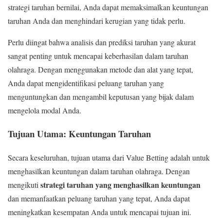
strategi taruhan bernilai, Anda dapat memaksimalkan keuntungan
taruhan Anda dan menghindari kerugian yang tidak perlu.
Perlu diingat bahwa analisis dan prediksi taruhan yang akurat
sangat penting untuk mencapai keberhasilan dalam taruhan
olahraga. Dengan menggunakan metode dan alat yang tepat,
Anda dapat mengidentifikasi peluang taruhan yang
menguntungkan dan mengambil keputusan yang bijak dalam
mengelola modal Anda.
Tujuan Utama: Keuntungan Taruhan
Secara keseluruhan, tujuan utama dari Value Betting adalah untuk
menghasilkan keuntungan dalam taruhan olahraga. Dengan
strategi taruhan yang menghasilkan keuntungan
mengikuti
dan memanfaatkan peluang taruhan yang tepat, Anda dapat
meningkatkan kesempatan Anda untuk mencapai tujuan ini.