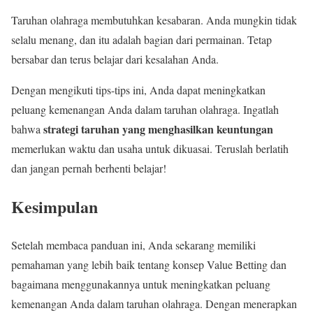
Taruhan olahraga membutuhkan kesabaran. Anda mungkin tidak
selalu menang, dan itu adalah bagian dari permainan. Tetap
bersabar dan terus belajar dari kesalahan Anda.
Dengan mengikuti tips-tips ini, Anda dapat meningkatkan
peluang kemenangan Anda dalam taruhan olahraga. Ingatlah
strategi taruhan yang menghasilkan keuntungan
bahwa
memerlukan waktu dan usaha untuk dikuasai. Teruslah berlatih
dan jangan pernah berhenti belajar!
Kesimpulan
Setelah membaca panduan ini, Anda sekarang memiliki
pemahaman yang lebih baik tentang konsep Value Betting dan
bagaimana menggunakannya untuk meningkatkan peluang
kemenangan Anda dalam taruhan olahraga. Dengan menerapkan