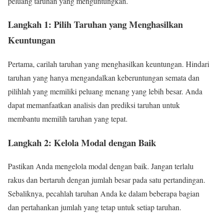
peluang taruhan yang menguntungkan.
Langkah 1: Pilih Taruhan yang Menghasilkan
Keuntungan
Pertama, carilah taruhan yang menghasilkan keuntungan. Hindari
taruhan yang hanya mengandalkan keberuntungan semata dan
pilihlah yang memiliki peluang menang yang lebih besar. Anda
dapat memanfaatkan analisis dan prediksi taruhan untuk
membantu memilih taruhan yang tepat.
Langkah 2: Kelola Modal dengan Baik
Pastikan Anda mengelola modal dengan baik. Jangan terlalu
rakus dan bertaruh dengan jumlah besar pada satu pertandingan.
Sebaliknya, pecahlah taruhan Anda ke dalam beberapa bagian
dan pertahankan jumlah yang tetap untuk setiap taruhan.