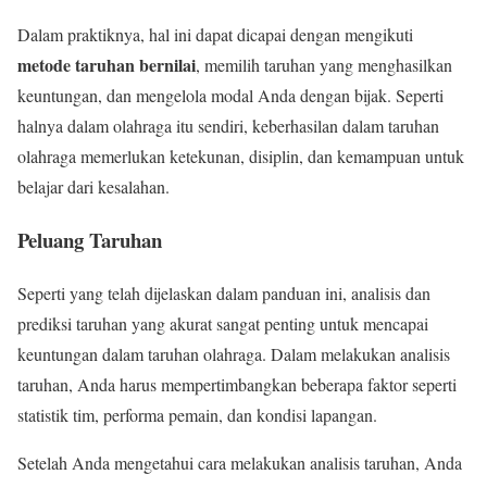
Dalam praktiknya, hal ini dapat dicapai dengan mengikuti
metode taruhan bernilai
, memilih taruhan yang menghasilkan
keuntungan, dan mengelola modal Anda dengan bijak. Seperti
halnya dalam olahraga itu sendiri, keberhasilan dalam taruhan
olahraga memerlukan ketekunan, disiplin, dan kemampuan untuk
belajar dari kesalahan.
Peluang Taruhan
Seperti yang telah dijelaskan dalam panduan ini, analisis dan
prediksi taruhan yang akurat sangat penting untuk mencapai
keuntungan dalam taruhan olahraga. Dalam melakukan analisis
taruhan, Anda harus mempertimbangkan beberapa faktor seperti
statistik tim, performa pemain, dan kondisi lapangan.
Setelah Anda mengetahui cara melakukan analisis taruhan, Anda