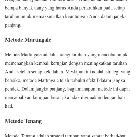
berapa banyak uang yang harus Anda pertaruhkan pada setiap
taruhan untuk memaksimalkan keuntungan Anda dalam jangka
panjang.
Metode Martingale
Metode Martingale adalah strategi taruhan yang mencoba untuk
memenangkan kembali kerugian dengan meningkatkan taruhan
Anda setelah setiap kekalahan. Meskipun ini adalah strategi yang
berisiko, metode Martingale telah terbukti efektif dalam jangka
pendek. Dalam jangka panjang, bagaimanapun, metode ini dapat
menyebabkan kerugian besar jika tidak digunakan dengan hati-
hati.
Metode Tenang
Metode Tenang adalah strategi taruhan yang sangat berhati-hati