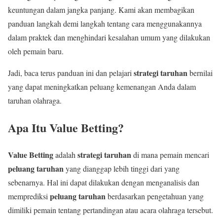
keuntungan dalam jangka panjang. Kami akan membagikan
panduan langkah demi langkah tentang cara menggunakannya
dalam praktek dan menghindari kesalahan umum yang dilakukan
oleh pemain baru.
strategi taruhan
Jadi, baca terus panduan ini dan pelajari
bernilai
yang dapat meningkatkan peluang kemenangan Anda dalam
taruhan olahraga.
Apa Itu Value Betting?
Value Betting
strategi taruhan
adalah
di mana pemain mencari
peluang taruhan
yang dianggap lebih tinggi dari yang
sebenarnya. Hal ini dapat dilakukan dengan menganalisis dan
peluang taruhan
memprediksi
berdasarkan pengetahuan yang
dimiliki pemain tentang pertandingan atau acara olahraga tersebut.