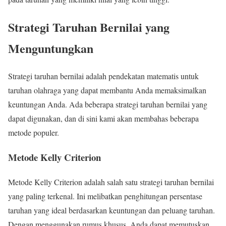
Strategi Taruhan Bernilai yang
Menguntungkan
Strategi taruhan bernilai adalah pendekatan matematis untuk
taruhan olahraga yang dapat membantu Anda memaksimalkan
keuntungan Anda. Ada beberapa strategi taruhan bernilai yang
dapat digunakan, dan di sini kami akan membahas beberapa
metode populer.
Metode Kelly Criterion
Metode Kelly Criterion adalah salah satu strategi taruhan bernilai
yang paling terkenal. Ini melibatkan penghitungan persentase
taruhan yang ideal berdasarkan keuntungan dan peluang taruhan.
Dengan menggunakan rumus khusus, Anda dapat memutuskan