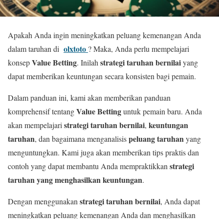
Apakah Anda ingin meningkatkan peluang kemenangan Anda
olxtoto
dalam taruhan di
? Maka, Anda perlu mempelajari
Value Betting
strategi taruhan bernilai
konsep
. Inilah
yang
dapat memberikan keuntungan secara konsisten bagi pemain.
Dalam panduan ini, kami akan memberikan panduan
Value Betting
komprehensif tentang
untuk pemain baru. Anda
strategi taruhan bernilai
keuntungan
akan mempelajari
,
taruhan
peluang taruhan
, dan bagaimana menganalisis
yang
menguntungkan. Kami juga akan memberikan tips praktis dan
strategi
contoh yang dapat membantu Anda mempraktikkan
taruhan yang menghasilkan keuntungan
.
strategi taruhan bernilai
Dengan menggunakan
, Anda dapat
meningkatkan peluang kemenangan Anda dan menghasilkan