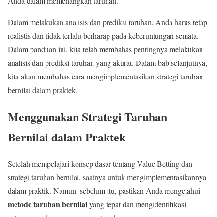
Anda dalam memenangkan taruhan.
Dalam melakukan analisis dan prediksi taruhan, Anda harus tetap
realistis dan tidak terlalu berharap pada keberuntungan semata.
Dalam panduan ini, kita telah membahas pentingnya melakukan
analisis dan prediksi taruhan yang akurat. Dalam bab selanjutnya,
kita akan membahas cara mengimplementasikan strategi taruhan
bernilai dalam praktek.
Menggunakan Strategi Taruhan
Bernilai dalam Praktek
Setelah mempelajari konsep dasar tentang Value Betting dan
strategi taruhan bernilai, saatnya untuk mengimplementasikannya
dalam praktik. Namun, sebelum itu, pastikan Anda mengetahui
metode taruhan bernilai
yang tepat dan mengidentifikasi