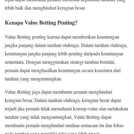
lebih baik dan menghindari kerugian besar.
Kenapa Value Betting Penting?
Value Betting penting karena dapat memberikan keuntungan
jangka panjang dalam taruhan olahraga. Dalam taruhan olahraga,
keuntungan jangka panjang lebih penting daripada keuntungan
sementara. Dengan menggunakan strategi taruhan bernilai,
pemain dapat menghasilkan keuntungan secara konsisten dari
taruhan yang menguntungkan.
Value Betting juga dapat membantu pemain menghindari
kerugian besar. Dalam taruhan olahraga, kerugian besar dapat
terjadi jika pemain tidak memahami konsep-value dan melakukan
taruhan yang tidak menguntungkan. Value Betting dapat
membantu pemain menghindari taruhan semacam itu dan fokus
pada taruhan yang memiliki nilai yang lebih tinggi.