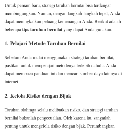
Untuk pemain baru, strategi taruhan bernilai bisa terdengar
membingungkan. Namun, dengan langkah-langkah tepat, Anda
dapat meningkatkan peluang kemenangan Anda. Berikut adalah
tips taruhan bernilai
beberapa
yang dapat Anda gunakan:
1. Pelajari Metode Taruhan Bernilai
Sebelum Anda mulai menggunakan strategi taruhan bernilai,
pastikan untuk mempelajari metodenya terlebih dahulu. Anda
dapat membaca panduan ini dan mencari sumber daya lainnya di
internet.
2. Kelola Risiko dengan Bijak
Taruhan olahraga selalu melibatkan risiko, dan strategi taruhan
bernilai bukanlah pengecualian. Oleh karena itu, sangatlah
penting untuk mengelola risiko dengan bijak. Pertimbangkan