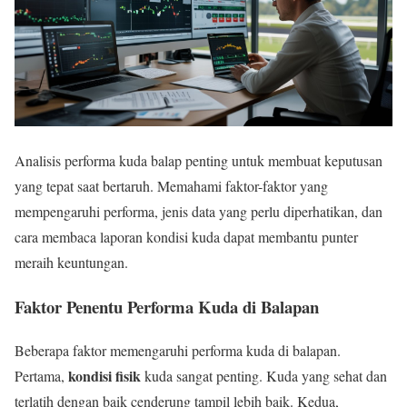
Analisis performa kuda balap penting untuk membuat keputusan
yang tepat saat bertaruh. Memahami faktor-faktor yang
mempengaruhi performa, jenis data yang perlu diperhatikan, dan
cara membaca laporan kondisi kuda dapat membantu punter
meraih keuntungan.
Faktor Penentu Performa Kuda di Balapan
Beberapa faktor memengaruhi performa kuda di balapan.
kondisi fisik
Pertama,
kuda sangat penting. Kuda yang sehat dan
terlatih dengan baik cenderung tampil lebih baik. Kedua,