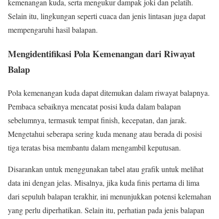
kemenangan kuda, serta mengukur dampak joki dan pelatih.
Selain itu, lingkungan seperti cuaca dan jenis lintasan juga dapat
mempengaruhi hasil balapan.
Mengidentifikasi Pola Kemenangan dari Riwayat
Balap
Pola kemenangan kuda dapat ditemukan dalam riwayat balapnya.
Pembaca sebaiknya mencatat posisi kuda dalam balapan
sebelumnya, termasuk tempat finish, kecepatan, dan jarak.
Mengetahui seberapa sering kuda menang atau berada di posisi
tiga teratas bisa membantu dalam mengambil keputusan.
Disarankan untuk menggunakan tabel atau grafik untuk melihat
data ini dengan jelas. Misalnya, jika kuda finis pertama di lima
dari sepuluh balapan terakhir, ini menunjukkan potensi kelemahan
yang perlu diperhatikan. Selain itu, perhatian pada jenis balapan