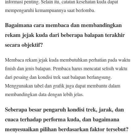
informasi penting. Selain itu, catatan kesehatan kuda dapat
mempengaruhi kemampuannya saat berlomba.
Bagaimana cara membaca dan membandingkan
rekam jejak kuda dari beberapa balapan terakhir
secara objektif?
Membaca rekam jejak kuda membutuhkan perhatian pada waktu
finish dan jenis balapan. Pembaca harus mencatat selisih waktu
dari pesaing dan kondisi trek saat balapan berlangsung.
Menggunakan tabel dan grafik juga dapat membantu dalam
membandingkan data dengan lebih jelas.
Seberapa besar pengaruh kondisi trek, jarak, dan
cuaca terhadap performa kuda, dan bagaimana
menyesuaikan pilihan berdasarkan faktor tersebut?