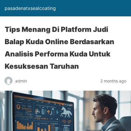
pasadenatxsealcoating
Tips Menang Di Platform Judi
Balap Kuda Online Berdasarkan
Analisis Performa Kuda Untuk
Kesuksesan Taruhan
admin
2 months ago