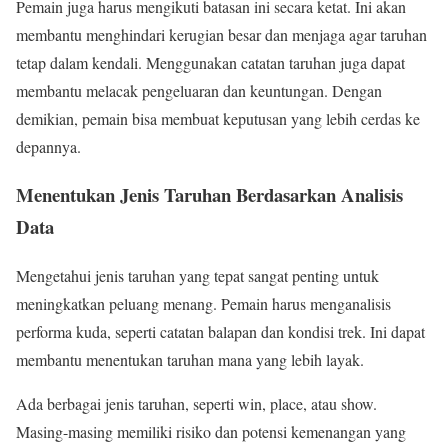
Pemain juga harus mengikuti batasan ini secara ketat. Ini akan
membantu menghindari kerugian besar dan menjaga agar taruhan
tetap dalam kendali. Menggunakan catatan taruhan juga dapat
membantu melacak pengeluaran dan keuntungan. Dengan
demikian, pemain bisa membuat keputusan yang lebih cerdas ke
depannya.
Menentukan Jenis Taruhan Berdasarkan Analisis
Data
Mengetahui jenis taruhan yang tepat sangat penting untuk
meningkatkan peluang menang. Pemain harus menganalisis
performa kuda, seperti catatan balapan dan kondisi trek. Ini dapat
membantu menentukan taruhan mana yang lebih layak.
Ada berbagai jenis taruhan, seperti win, place, atau show.
Masing-masing memiliki risiko dan potensi kemenangan yang