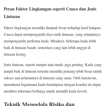
Peran Faktor Lingkungan seperti Cuaca dan Jenis
Lintasan
Faktor lingkungan memiliki dampak besar terhadap hasil balapan.
Cuaca dapat mempengaruhi daya tarik lintasan, yang selanjutnya
mempengaruhi performa kuda. Misalnya, beberapa kuda lebih
baik di lintasan basah, sementara yang lain lebih unggul di
lintasan kering.
Jenis lintasan, seperti rumput atau tanah, juga penting. Kuda yang
tampil baik di lintasan tertentu memiliki peluang lebih besar untuk
sukses saat pelariannya di lintasan yang sama. Oleh karena itu,
memahami bagaimana kuda beradaptasi dengan kondisi ini dapat
memberi informasi berharga untuk memilih kuda favorit.
Teknik Mengelola Risiko dan