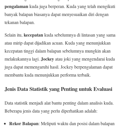
pengalaman
kuda juga berperan. Kuda yang telah mengikuti
banyak balapan biasanya dapat menyesuaikan diri dengan
tekanan balapan.
kecepatan
Selain itu,
kuda sebelumnya di lintasan yang sama
atau mirip dapat dijadikan acuan. Kuda yang menunjukkan
kecepatan tinggi dalam balapan sebelumnya mungkin akan
Jockey
melakukannya lagi.
atau joki yang mengendarai kuda
juga dapat memengaruhi hasil. Jockey berpengalaman dapat
membantu kuda menunjukkan performa terbaik.
Jenis Data Statistik yang Penting untuk Evaluasi
Data statistik menjadi alat bantu penting dalam analisis kuda.
Beberapa jenis data yang perlu diperhatikan adalah:
Rekor Balapan
: Meliputi waktu dan posisi dalam balapan