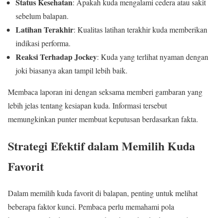
Status Kesehatan
: Apakah kuda mengalami cedera atau sakit
sebelum balapan.
Latihan Terakhir
: Kualitas latihan terakhir kuda memberikan
indikasi performa.
Reaksi Terhadap Jockey
: Kuda yang terlihat nyaman dengan
joki biasanya akan tampil lebih baik.
Membaca laporan ini dengan seksama memberi gambaran yang
lebih jelas tentang kesiapan kuda. Informasi tersebut
memungkinkan punter membuat keputusan berdasarkan fakta.
Strategi Efektif dalam Memilih Kuda
Favorit
Dalam memilih kuda favorit di balapan, penting untuk melihat
beberapa faktor kunci. Pembaca perlu memahami pola