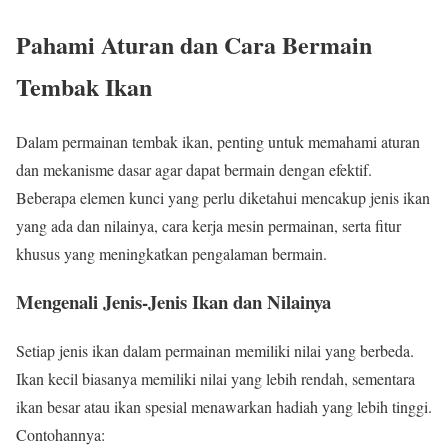
Pahami Aturan dan Cara Bermain
Tembak Ikan
Dalam permainan tembak ikan, penting untuk memahami aturan
dan mekanisme dasar agar dapat bermain dengan efektif.
Beberapa elemen kunci yang perlu diketahui mencakup jenis ikan
yang ada dan nilainya, cara kerja mesin permainan, serta fitur
khusus yang meningkatkan pengalaman bermain.
Mengenali Jenis-Jenis Ikan dan Nilainya
Setiap jenis ikan dalam permainan memiliki nilai yang berbeda.
Ikan kecil biasanya memiliki nilai yang lebih rendah, sementara
ikan besar atau ikan spesial menawarkan hadiah yang lebih tinggi.
Contohannya: