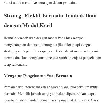
kunci untuk meraih kemenangan dalam permainan.
Strategi Efektif Bermain Tembak Ikan
dengan Modal Kecil
Bermain tembak ikan dengan modal kecil bisa menjadi
menyenangkan dan menguntungkan jika dilengkapi dengan
strategi yang tepat. Beberapa pendekatan dapat membantu pemain
memaksimalkan pengalaman mereka sambil menjaga pengeluaran
tetap terkendali.
Mengatur Pengeluaran Saat Bermain
Pemain harus merencanakan anggaran yang jelas sebelum mulai
bermain. Memilih jumlah uang yang akan dipertaruhkan dapat
membantu menghindari pengeluaran yang tidak terencana. Cara