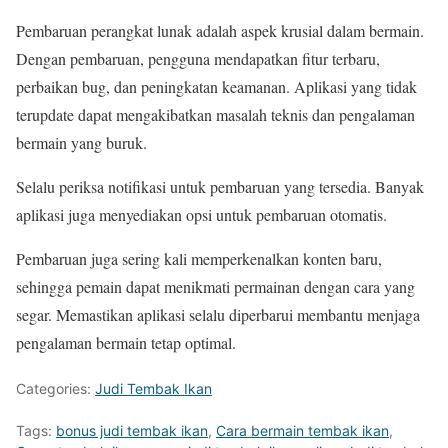
Pembaruan perangkat lunak adalah aspek krusial dalam bermain.
Dengan pembaruan, pengguna mendapatkan fitur terbaru,
perbaikan bug, dan peningkatan keamanan. Aplikasi yang tidak
terupdate dapat mengakibatkan masalah teknis dan pengalaman
bermain yang buruk.
Selalu periksa notifikasi untuk pembaruan yang tersedia. Banyak
aplikasi juga menyediakan opsi untuk pembaruan otomatis.
Pembaruan juga sering kali memperkenalkan konten baru,
sehingga pemain dapat menikmati permainan dengan cara yang
segar. Memastikan aplikasi selalu diperbarui membantu menjaga
pengalaman bermain tetap optimal.
Categories:
Judi Tembak Ikan
Tags:
bonus judi tembak ikan
,
Cara bermain tembak ikan
,