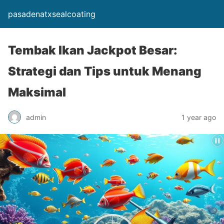
pasadenatxsealcoating
Tembak Ikan Jackpot Besar:
Strategi dan Tips untuk Menang
Maksimal
admin
1 year ago