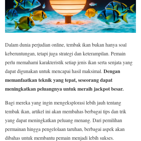
Dalam dunia perjudian online, tembak ikan bukan hanya soal
keberuntungan, tetapi juga strategi dan keterampilan. Pemain
perlu memahami karakteristik setiap jenis ikan serta senjata yang
Dengan
dapat digunakan untuk mencapai hasil maksimal.
memanfaatkan teknik yang tepat, seseorang dapat
meningkatkan peluangnya untuk meraih jackpot besar.
Bagi mereka yang ingin mengeksplorasi lebih jauh tentang
tembak ikan, artikel ini akan membahas berbagai tips dan trik
yang dapat meningkatkan peluang menang. Dari pemilihan
permainan hingga pengelolaan taruhan, berbagai aspek akan
dibahas untuk membantu pemain menjadi lebih sukses.