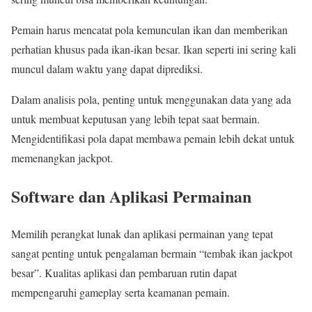
Pemain harus mencatat pola kemunculan ikan dan memberikan
perhatian khusus pada ikan-ikan besar. Ikan seperti ini sering kali
muncul dalam waktu yang dapat diprediksi.
Dalam analisis pola, penting untuk menggunakan data yang ada
untuk membuat keputusan yang lebih tepat saat bermain.
Mengidentifikasi pola dapat membawa pemain lebih dekat untuk
memenangkan jackpot.
Software dan Aplikasi Permainan
Memilih perangkat lunak dan aplikasi permainan yang tepat
sangat penting untuk pengalaman bermain “tembak ikan jackpot
besar”. Kualitas aplikasi dan pembaruan rutin dapat
mempengaruhi gameplay serta keamanan pemain.