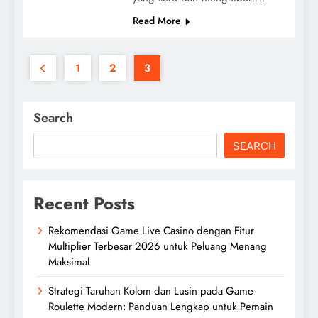
Read More
1
2
3
Search
SEARCH
Recent Posts
Rekomendasi Game Live Casino dengan Fitur
Multiplier Terbesar 2026 untuk Peluang Menang
Maksimal
Strategi Taruhan Kolom dan Lusin pada Game
Roulette Modern: Panduan Lengkap untuk Pemain