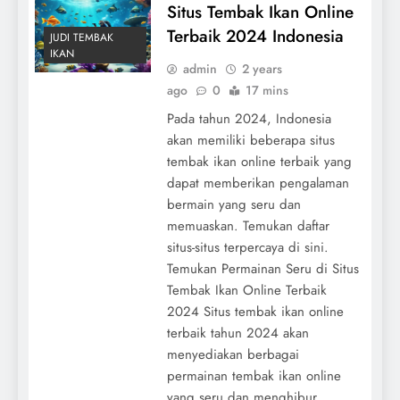
Situs Tembak Ikan Online
Terbaik 2024 Indonesia
JUDI TEMBAK
IKAN
admin
2 years
ago
0
17 mins
Pada tahun 2024, Indonesia
akan memiliki beberapa situs
tembak ikan online terbaik yang
dapat memberikan pengalaman
bermain yang seru dan
memuaskan. Temukan daftar
situs-situs terpercaya di sini.
Temukan Permainan Seru di Situs
Tembak Ikan Online Terbaik
2024 Situs tembak ikan online
terbaik tahun 2024 akan
menyediakan berbagai
permainan tembak ikan online
yang seru dan menghibur….