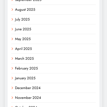
August 2025
July 2025
June 2025
May 2025
April 2025
March 2025
February 2025
January 2025
December 2024
November 2024