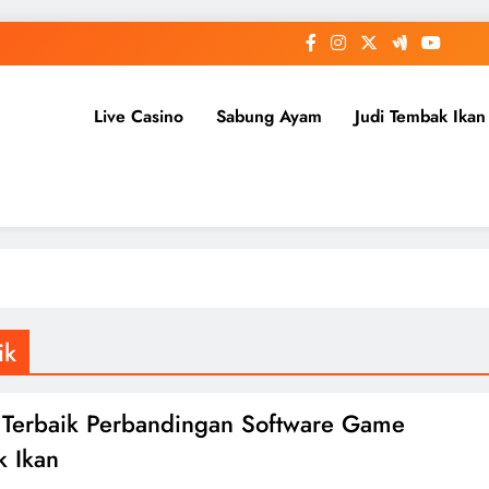
Live Casino
Sabung Ayam
Judi Tembak Ikan
ik
 Terbaik Perbandingan Software Game
 Ikan