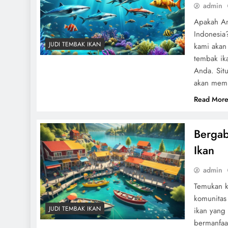
admin
Apakah An
Indonesia?
JUDI TEMBAK IKAN
kami akan
tembak ik
Anda. Sit
akan me
Read Mor
Bergab
Ikan
admin
Temukan ko
komunitas
JUDI TEMBAK IKAN
ikan yang
bermanfaa