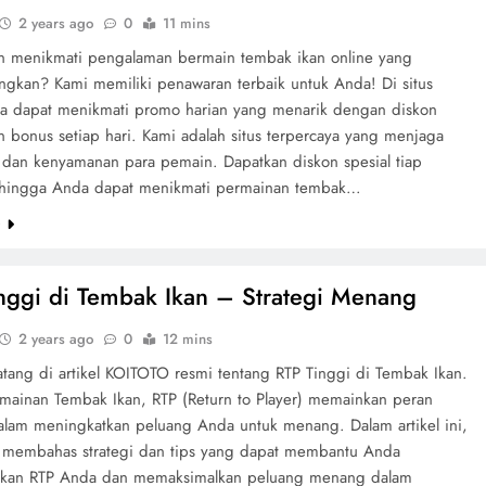
2 years ago
0
11 mins
n menikmati pengalaman bermain tembak ikan online yang
gkan? Kami memiliki penawaran terbaik untuk Anda! Di situs
a dapat menikmati promo harian yang menarik dengan diskon
n bonus setiap hari. Kami adalah situs terpercaya yang menjaga
dan kenyamanan para pemain. Dapatkan diskon spesial tiap
ehingga Anda dapat menikmati permainan tembak…
e
nggi di Tembak Ikan – Strategi Menang
2 years ago
0
12 mins
atang di artikel KOITOTO resmi tentang RTP Tinggi di Tembak Ikan.
mainan Tembak Ikan, RTP (Return to Player) memainkan peran
alam meningkatkan peluang Anda untuk menang. Dalam artikel ini,
 membahas strategi dan tips yang dapat membantu Anda
tkan RTP Anda dan memaksimalkan peluang menang dalam