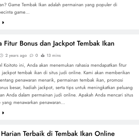
an? Game Tembak Ikan adalah permainan yang populer di
pecinta game…
e
a Fitur Bonus dan Jackpot Tembak Ikan
2 years ago
0
13 mins
kel Koitoto ini, Anda akan menemukan rahasia mendapatkan fitur
 jackpot tembak ikan di situs judi online. Kami akan memberikan
 tentang penawaran menarik, permainan tembak ikan, promosi
onus besar, hadiah jackpot, serta tips untuk meningkatkan peluang
n Anda dalam permainan judi online. Apakah Anda mencari situs
ne yang menawarkan penawaran…
e
Harian Terbaik di Tembak Ikan Online