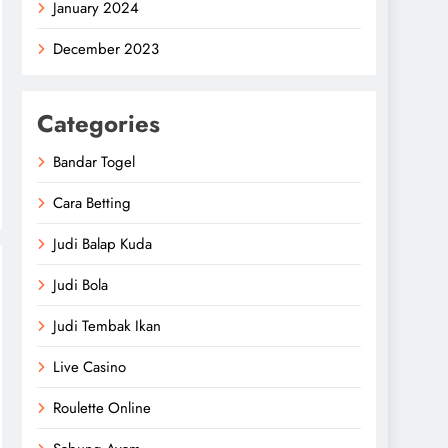
January 2024
December 2023
Categories
Bandar Togel
Cara Betting
Judi Balap Kuda
Judi Bola
Judi Tembak Ikan
Live Casino
Roulette Online