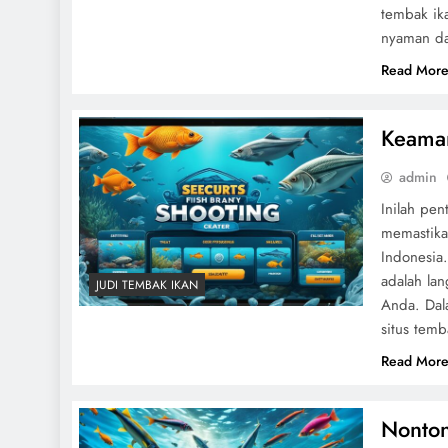
tembak ik
nyaman 
Read Mor
Keaman
admin
Inilah pen
memastika
Indonesia.
adalah la
JUDI TEMBAK IKAN
Anda. Dal
situs tem
Read Mor
Nonton