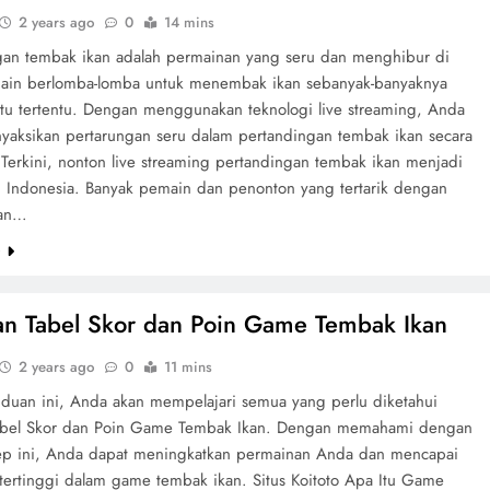
2 years ago
0
14 mins
gan tembak ikan adalah permainan yang seru dan menghibur di
in berlomba-lomba untuk menembak ikan sebanyak-banyaknya
tu tertentu. Dengan menggunakan teknologi live streaming, Anda
yaksikan pertarungan seru dalam pertandingan tembak ikan secara
 Terkini, nonton live streaming pertandingan tembak ikan menjadi
i Indonesia. Banyak pemain dan penonton yang tertarik dengan
man…
e
n Tabel Skor dan Poin Game Tembak Ikan
2 years ago
0
11 mins
duan ini, Anda akan mempelajari semua yang perlu diketahui
abel Skor dan Poin Game Tembak Ikan. Dengan memahami dengan
ep ini, Anda dapat meningkatkan permainan Anda dan mencapai
 tertinggi dalam game tembak ikan. Situs Koitoto Apa Itu Game