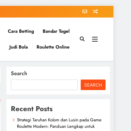
Cara Betting
Bandar Togel
Judi Bola
Roulette Online
Search
SEARCH
Recent Posts
Strategi Taruhan Kolom dan Lusin pada Game
Roulette Modern: Panduan Lengkap untuk