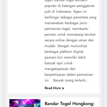
populer di kalangan penggemar
judi di Indonesia. Agen ini
berfungsi sebagai perantara yang
menawarkan berbagai jenis
permainan togel, membantu
pemain untuk memasang taruhan
secara online dengan aman dan
mudah. Dengan munculnya
berbagai platform digital,
pemain kini memiliki lebih
banyak opsi untuk
mengeksplorasi dan
berpartisipasi dalam permainan
ini. Banyak orang tertarik…
Read More
Bandar Togel Hongkong: