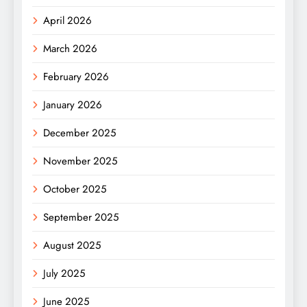
April 2026
March 2026
February 2026
January 2026
December 2025
November 2025
October 2025
September 2025
August 2025
July 2025
June 2025