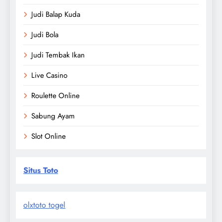
Judi Balap Kuda
Judi Bola
Judi Tembak Ikan
Live Casino
Roulette Online
Sabung Ayam
Slot Online
Situs Toto
olxtoto togel