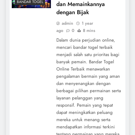
BANDAR TOGEL
dan Memainkannya
dengan Bijak
admin
1 year
ago
0
8 mins
Dalam dunia perjudian online,
mencari bandar togel terbaik
menjadi salah satu prioritas bagi
banyak pemain. Bandar Togel
Online Terbaik menawarkan
pengalaman bermain yang aman
dan menyenangkan dengan
berbagai pilihan permainan serta
layanan pelanggan yang
responsif. Pemain yang tepat
dapat meningkatkan peluang
mereka untuk menang serta
mendapatkan informasi terkini
tentang permainan yang mereka