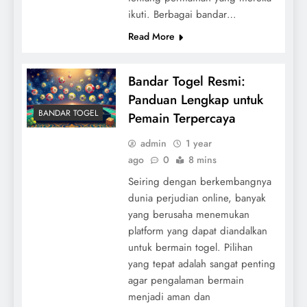
ikuti. Berbagai bandar…
Read More
Bandar Togel Resmi:
Panduan Lengkap untuk
BANDAR TOGEL
Pemain Terpercaya
admin
1 year
ago
0
8 mins
Seiring dengan berkembangnya
dunia perjudian online, banyak
yang berusaha menemukan
platform yang dapat diandalkan
untuk bermain togel. Pilihan
yang tepat adalah sangat penting
agar pengalaman bermain
menjadi aman dan