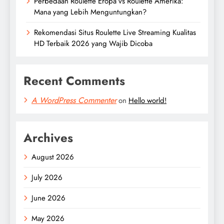
Perbedaan Roulette Eropa vs Roulette Amerika:
Mana yang Lebih Menguntungkan?
Rekomendasi Situs Roulette Live Streaming Kualitas
HD Terbaik 2026 yang Wajib Dicoba
Recent Comments
A WordPress Commenter
on
Hello world!
Archives
August 2026
July 2026
June 2026
May 2026