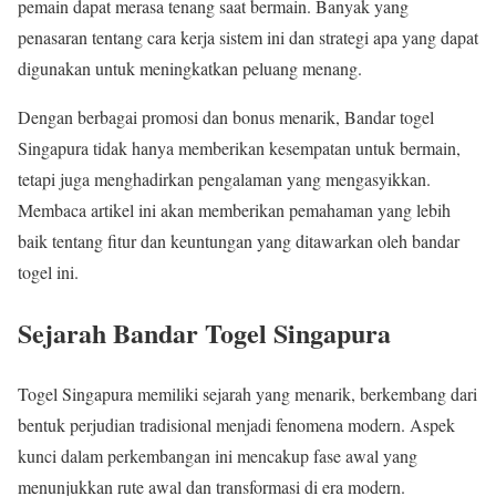
pemain dapat merasa tenang saat bermain. Banyak yang
penasaran tentang cara kerja sistem ini dan strategi apa yang dapat
digunakan untuk meningkatkan peluang menang.
Dengan berbagai promosi dan bonus menarik, Bandar togel
Singapura tidak hanya memberikan kesempatan untuk bermain,
tetapi juga menghadirkan pengalaman yang mengasyikkan.
Membaca artikel ini akan memberikan pemahaman yang lebih
baik tentang fitur dan keuntungan yang ditawarkan oleh bandar
togel ini.
Sejarah Bandar Togel Singapura
Togel Singapura memiliki sejarah yang menarik, berkembang dari
bentuk perjudian tradisional menjadi fenomena modern. Aspek
kunci dalam perkembangan ini mencakup fase awal yang
menunjukkan rute awal dan transformasi di era modern.