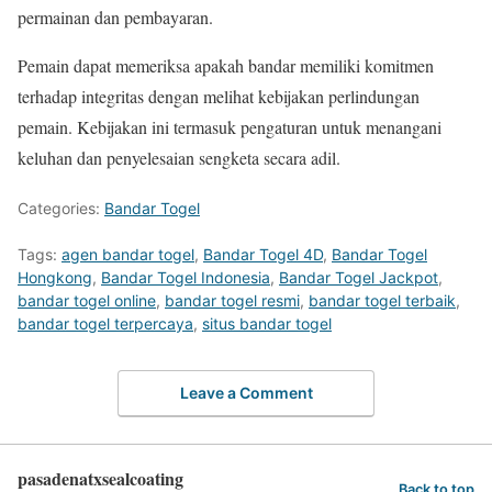
permainan dan pembayaran.
Pemain dapat memeriksa apakah bandar memiliki komitmen
terhadap integritas dengan melihat kebijakan perlindungan
pemain. Kebijakan ini termasuk pengaturan untuk menangani
keluhan dan penyelesaian sengketa secara adil.
Categories:
Bandar Togel
Tags:
agen bandar togel
,
Bandar Togel 4D
,
Bandar Togel
Hongkong
,
Bandar Togel Indonesia
,
Bandar Togel Jackpot
,
bandar togel online
,
bandar togel resmi
,
bandar togel terbaik
,
bandar togel terpercaya
,
situs bandar togel
Leave a Comment
pasadenatxsealcoating
Back to top