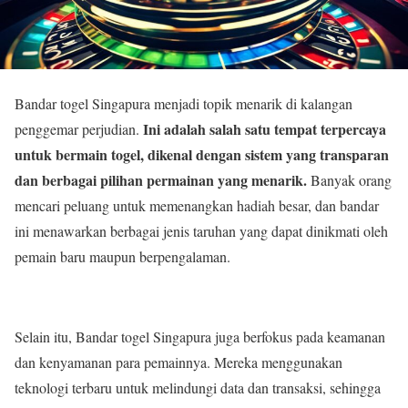
Bandar togel Singapura menjadi topik menarik di kalangan
Ini adalah salah satu tempat terpercaya
penggemar perjudian.
untuk bermain togel, dikenal dengan sistem yang transparan
dan berbagai pilihan permainan yang menarik.
Banyak orang
mencari peluang untuk memenangkan hadiah besar, dan bandar
ini menawarkan berbagai jenis taruhan yang dapat dinikmati oleh
pemain baru maupun berpengalaman.
Selain itu, Bandar togel Singapura juga berfokus pada keamanan
dan kenyamanan para pemainnya. Mereka menggunakan
teknologi terbaru untuk melindungi data dan transaksi, sehingga