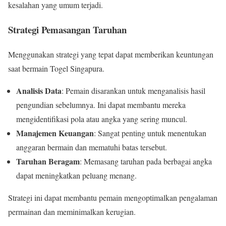
kesalahan yang umum terjadi.
Strategi Pemasangan Taruhan
Menggunakan strategi yang tepat dapat memberikan keuntungan
saat bermain Togel Singapura.
Analisis Data
: Pemain disarankan untuk menganalisis hasil
pengundian sebelumnya. Ini dapat membantu mereka
mengidentifikasi pola atau angka yang sering muncul.
Manajemen Keuangan
: Sangat penting untuk menentukan
anggaran bermain dan mematuhi batas tersebut.
Taruhan Beragam
: Memasang taruhan pada berbagai angka
dapat meningkatkan peluang menang.
Strategi ini dapat membantu pemain mengoptimalkan pengalaman
permainan dan meminimalkan kerugian.