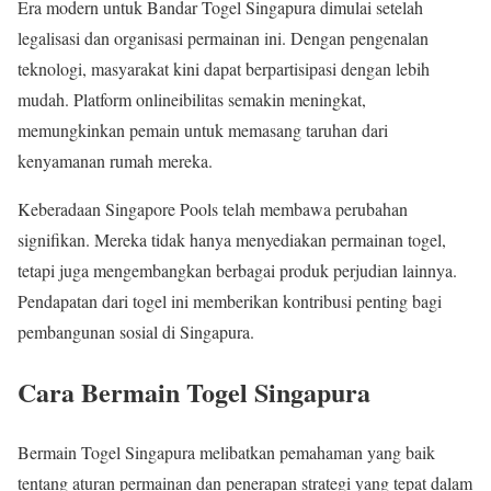
Era modern untuk Bandar Togel Singapura dimulai setelah
legalisasi dan organisasi permainan ini. Dengan pengenalan
teknologi, masyarakat kini dapat berpartisipasi dengan lebih
mudah. Platform onlineibilitas semakin meningkat,
memungkinkan pemain untuk memasang taruhan dari
kenyamanan rumah mereka.
Keberadaan Singapore Pools telah membawa perubahan
signifikan. Mereka tidak hanya menyediakan permainan togel,
tetapi juga mengembangkan berbagai produk perjudian lainnya.
Pendapatan dari togel ini memberikan kontribusi penting bagi
pembangunan sosial di Singapura.
Cara Bermain Togel Singapura
Bermain Togel Singapura melibatkan pemahaman yang baik
tentang aturan permainan dan penerapan strategi yang tepat dalam