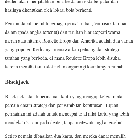
dealer, akan menjatuhkan bola ke dalam roda berputar dan
hasilnya ditentukan oleh lokasi bola berhenti.
Pemain dapat memilih berbagai jenis taruhan, termasuk taruhan
dalam (pada angka tertentu) dan taruhan luar (seperti warna
merah atau hitam). Roulette Eropa dan Amerika adalah dua varian
yang populer. Keduanya menawarkan peluang dan strategi
taruhan yang berbeda, di mana Roulette Eropa lebih disukai
karena memiliki satu slot nol, mengurangi keuntungan rumah.
Blackjack
Blackjack adalah permainan kartu yang menguji keterampilan
pemain dalam strategi dan pengambilan keputusan. Tujuan
permainan ini adalah untuk mencapai total nilai kartu yang lebih
mendekati 21 daripada dealer, tanpa melewati angka tersebut.
Setiap pemain dibagikan dua kartu, dan mereka dapat memilih