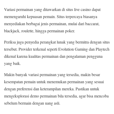
Variasi permainan yang ditawarkan di situs live casino dapat
memengaruhi kepuasan pemain. Situs terpercaya biasanya
menyediakan berbagai jenis permainan, mulai dari baccarat,
blackjack, roulette, hingga permainan poker.
Periksa juga penyedia perangkat lunak yang bermitra dengan situs
tersebut. Provider terkenal seperti Evolution Gaming dan Playtech
dikenal karena kualitas permainan dan pengalaman pengguna
yang baik.
Makin banyak variasi permainan yang tersedia, makin besar
kesempatan pemain untuk menemukan permainan yang sesuai
dengan preferensi dan keterampilan mereka. Pastikan untuk
mengeksplorasi demo permainan bila tersedia, agar bisa mencoba
sebelum bermain dengan uang asli.