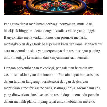
Pengguna dapat menikmati berbagai permainan, mulai dari
blackjack hingga roulette, dengan kualitas video yang tinggi.
Banyak situs menawarkan bonus dan promosi menarik,
meningkatkan daya tarik bagi pemain baru dan lama. Mengetahui
cara menemukan situs yang terpercaya dan resmi sangat penting
untuk menjaga keamanan dan kenyamanan saat bermain.
Dengan perkembangan teknologi, pengalaman bermain live
casino semakin nyata dan interaktif. Pemain dapat berpartisipasi
dalam taruhan langsung, berinteraksi dengan dealer, dan
merasakan atmosfer kasino yang sesungguhnya. Memahami apa
yang ditawarkan situs live casino resmi dapat memandu pemain
dalam memilih platform yang tepat untuk kebutuhan mereka.