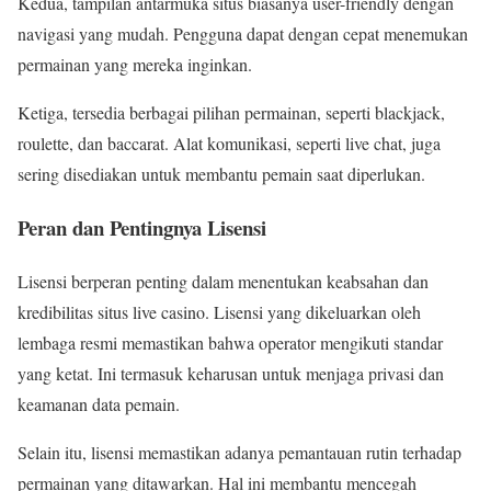
Kedua, tampilan antarmuka situs biasanya user-friendly dengan
navigasi yang mudah. Pengguna dapat dengan cepat menemukan
permainan yang mereka inginkan.
Ketiga, tersedia berbagai pilihan permainan, seperti blackjack,
roulette, dan baccarat. Alat komunikasi, seperti live chat, juga
sering disediakan untuk membantu pemain saat diperlukan.
Peran dan Pentingnya Lisensi
Lisensi berperan penting dalam menentukan keabsahan dan
kredibilitas situs live casino. Lisensi yang dikeluarkan oleh
lembaga resmi memastikan bahwa operator mengikuti standar
yang ketat. Ini termasuk keharusan untuk menjaga privasi dan
keamanan data pemain.
Selain itu, lisensi memastikan adanya pemantauan rutin terhadap
permainan yang ditawarkan. Hal ini membantu mencegah