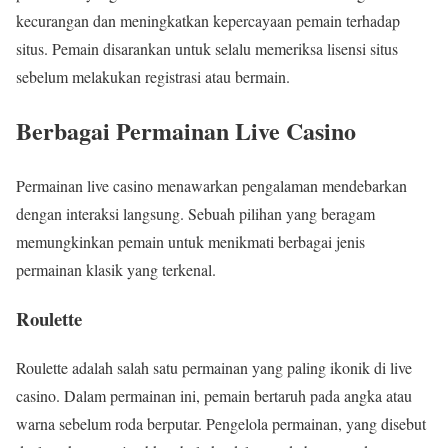
kecurangan dan meningkatkan kepercayaan pemain terhadap
situs. Pemain disarankan untuk selalu memeriksa lisensi situs
sebelum melakukan registrasi atau bermain.
Berbagai Permainan Live Casino
Permainan live casino menawarkan pengalaman mendebarkan
dengan interaksi langsung. Sebuah pilihan yang beragam
memungkinkan pemain untuk menikmati berbagai jenis
permainan klasik yang terkenal.
Roulette
Roulette adalah salah satu permainan yang paling ikonik di live
casino. Dalam permainan ini, pemain bertaruh pada angka atau
warna sebelum roda berputar. Pengelola permainan, yang disebut