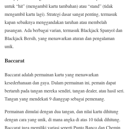
untuk “hit” (mengambil kartu tambahan) atau “stand” (tidak
mengambil kartu lagi). Strategi dasar sangat penting, termasuk
kapan sebaiknya menggandakan taruhan atau membelah
pasangan. Ada berbagai varian, termasuk Blackjack Spanyol dan
Blackjack Bersih, yang menawarkan aturan dan pengalaman
unik.
Baccarat
Baccarat adalah permainan kartu yang menawarkan
kesederhanaan dan gaya. Dalam permainan ini, pemain dapat
bertaruh pada tangan mereka sendiri, tangan dealer, atau hasil seri.
Tangan yang mendekati 9 dianggap sebagai pemenang.
Permainan dimulai dengan dua tangan, dan nilai kartu dihitung
dengan cara yang unik, di mana angka di atas 10 tidak dihitung.
Baccarat juga memiliki variasi seperti Punto Banco dan Chemin