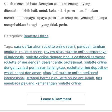
sudah mencapai batas kerugian atau kemenangan yang
ditentukan, lebih baik untuk keluar dari permainan. Ini akan
membantu menjaga supaya permainan tetap menyenangkan tanpa
menyebabkan kerugian yang tidak perlu.
Categories:
Roulette Online
Tags:
cara daftar akun roulette online resmi
,
panduan taruhan
angka di roulette online
,
review situs roulette online terpercaya
di Indonesia
,
roulette online dengan bonus cashback terbesar
,
roulette online dengan dealer cantik profesional
,
roulette online
dengan variasi permainan terlengkap
,
roulette online deposit e-
wallet cepat dan aman
,
situs judi roulette online berlisensi
internasional
,
strategi bermain roulette online anti kalah
,
tips
membaca peluang kemenangan roulette online
Leave a Comment