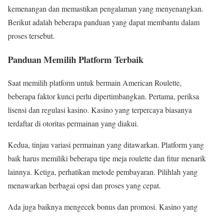
kemenangan dan memastikan pengalaman yang menyenangkan.
Berikut adalah beberapa panduan yang dapat membantu dalam
proses tersebut.
Panduan Memilih Platform Terbaik
Saat memilih platform untuk bermain American Roulette,
beberapa faktor kunci perlu dipertimbangkan. Pertama, periksa
lisensi dan regulasi kasino. Kasino yang terpercaya biasanya
terdaftar di otoritas permainan yang diakui.
Kedua, tinjau variasi permainan yang ditawarkan. Platform yang
baik harus memiliki beberapa tipe meja roulette dan fitur menarik
lainnya. Ketiga, perhatikan metode pembayaran. Pilihlah yang
menawarkan berbagai opsi dan proses yang cepat.
Ada juga baiknya mengecek bonus dan promosi. Kasino yang