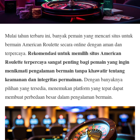
Mulai tahun terbaru ini, banyak pemain yang mencari situs untuk
bermain American Roulette secara online dengan aman dan
Rekomendasi untuk memilih situs American
terpercaya.
Roulette terpercaya sangat penting bagi pemain yang ingin
menikmati pengalaman bermain tanpa khawatir tentang
keamanan dan integritas permainan.
Dengan banyaknya
pilihan yang tersedia, menemukan platform yang tepat dapat
membuat perbedaan besar dalam pengalaman bermain.