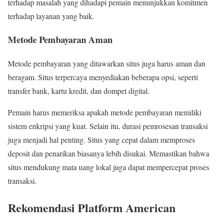
terhadap masalah yang dihadapi pemain menunjukkan komitmen
terhadap layanan yang baik.
Metode Pembayaran Aman
Metode pembayaran yang ditawarkan situs juga harus aman dan
beragam. Situs terpercaya menyediakan beberapa opsi, seperti
transfer bank, kartu kredit, dan dompet digital.
Pemain harus memeriksa apakah metode pembayaran memiliki
sistem enkripsi yang kuat. Selain itu, durasi pemrosesan transaksi
juga menjadi hal penting. Situs yang cepat dalam memproses
deposit dan penarikan biasanya lebih disukai. Memastikan bahwa
situs mendukung mata uang lokal juga dapat mempercepat proses
transaksi.
Rekomendasi Platform American