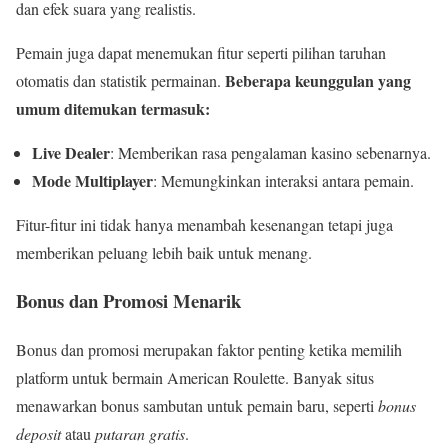
dan efek suara yang realistis.
Pemain juga dapat menemukan fitur seperti pilihan taruhan
Beberapa keunggulan yang
otomatis dan statistik permainan.
umum ditemukan termasuk:
Live Dealer
: Memberikan rasa pengalaman kasino sebenarnya.
Mode Multiplayer
: Memungkinkan interaksi antara pemain.
Fitur-fitur ini tidak hanya menambah kesenangan tetapi juga
memberikan peluang lebih baik untuk menang.
Bonus dan Promosi Menarik
Bonus dan promosi merupakan faktor penting ketika memilih
platform untuk bermain American Roulette. Banyak situs
menawarkan bonus sambutan untuk pemain baru, seperti
bonus
deposit
atau
putaran gratis
.