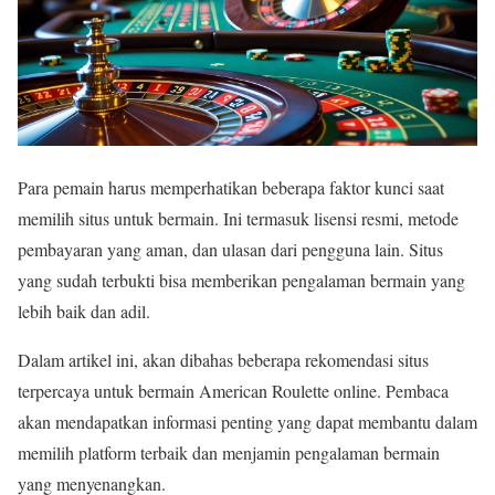
Para pemain harus memperhatikan beberapa faktor kunci saat
memilih situs untuk bermain. Ini termasuk lisensi resmi, metode
pembayaran yang aman, dan ulasan dari pengguna lain. Situs
yang sudah terbukti bisa memberikan pengalaman bermain yang
lebih baik dan adil.
Dalam artikel ini, akan dibahas beberapa rekomendasi situs
terpercaya untuk bermain American Roulette online. Pembaca
akan mendapatkan informasi penting yang dapat membantu dalam
memilih platform terbaik dan menjamin pengalaman bermain
yang menyenangkan.