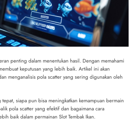
erperan penting dalam menentukan hasil. Dengan memahami
embuat keputusan yang lebih baik. Artikel ini akan
an menganalisis pola scatter yang sering digunakan oleh
 tepat, siapa pun bisa meningkatkan kemampuan bermain
lik pola scatter yang efektif dan bagaimana cara
ebih baik dalam permainan Slot Tembak Ikan.