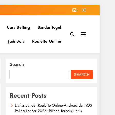
Cara Betting
Bandar Togel
Judi Bola
Roulette Online
Search
SEARCH
Recent Posts
Daftar Bandar Roulette Online Android dan iOS
Paling Lancar 2026: Pilihan Terbaik untuk