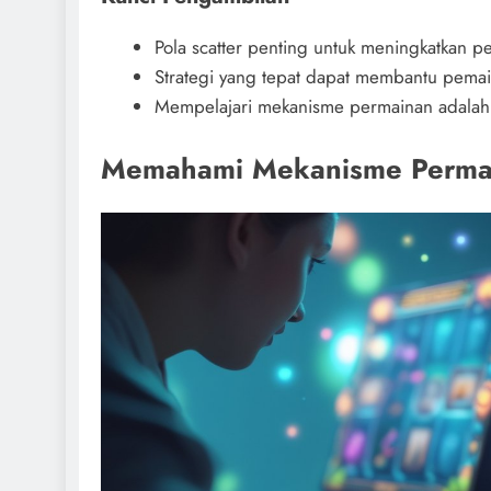
Pola scatter penting untuk meningkatkan 
Strategi yang tepat dapat membantu pemai
Mempelajari mekanisme permainan adalah 
Memahami Mekanisme Permai