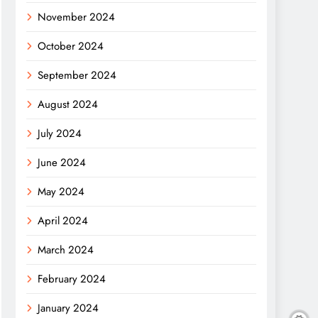
November 2024
October 2024
September 2024
August 2024
July 2024
June 2024
May 2024
April 2024
March 2024
February 2024
January 2024