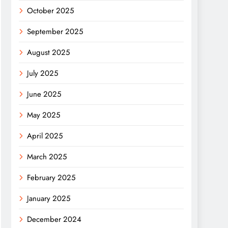
October 2025
September 2025
August 2025
July 2025
June 2025
May 2025
April 2025
March 2025
February 2025
January 2025
December 2024