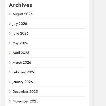
Archives
August 2026
July 2026
June 2026
May 2026
April 2026
March 2026
February 2026
January 2026
December 2025
November 2025