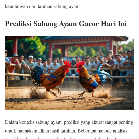
keuntungan dari taruhan sabung ayam.
Prediksi Sabung Ayam Gacor Hari Ini
Dalam konteks sabung ayam, prediksi yang akurat sangat penting
untuk memaksimalkan hasil taruhan. Beberapa metode analisis