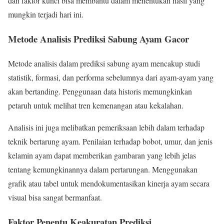
dan faktor kunci bisa membantu dalam menentukan hasil yang
mungkin terjadi hari ini.
Metode Analisis Prediksi Sabung Ayam Gacor
Metode analisis dalam prediksi sabung ayam mencakup studi
statistik, formasi, dan performa sebelumnya dari ayam-ayam yang
akan bertanding. Penggunaan data historis memungkinkan
petaruh untuk melihat tren kemenangan atau kekalahan.
Analisis ini juga melibatkan pemeriksaan lebih dalam terhadap
teknik bertarung ayam. Penilaian terhadap bobot, umur, dan jenis
kelamin ayam dapat memberikan gambaran yang lebih jelas
tentang kemungkinannya dalam pertarungan. Menggunakan
grafik atau tabel untuk mendokumentasikan kinerja ayam secara
visual bisa sangat bermanfaat.
Faktor Penentu Keakuratan Prediksi