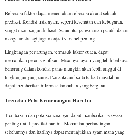
Beberapa faktor dapat menentukan seberapa akurat sebuah
prediksi. Kondisi fisik ayam, seperti kesehatan dan kebugaran,
sangat mempengaruhi hasil. Selain itu, pengalaman pelatih dalam
mengatur strategi juga menjadi variabel penting.
Lingkungan pertarungan, termasuk faktor cuaca, dapat
memainkan peran signifikan. Misalnya, ayam yang lebih terbiasa
bertarung dalam kondisi panas mungkin akan lebih unggul di
lingkungan yang sama. Pemantauan berita terkait masalah ini
dapat memberikan informasi tambahan yang berguna.
Tren dan Pola Kemenangan Hari Ini
Tren terkini dan pola kemenangan dapat memberikan wawasan
penting untuk prediksi hari ini. Memantau pertandingan
sebelumnya dan hasilnya dapat menunjukkan ayam mana yang