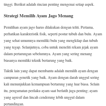
tinggi. Berikut adalah rincian penting mengenai setiap aspek.
Strategi Memilih Ayam Jago Menang
Pemilihan ayam jago harus dilakukan dengan teliti. Pertama,
perhatikan karakteristik fisik, seperti postur tubuh dan bulu. Ayam
yang sehat umumnya memiliki bulu yang mengkilap dan tubuh
yang tegap. Selanjutnya, coba untuk meneliti rekam jejak ayam
dalam pertarungan sebelumnya. Ayam yang sering menang
biasanya memiliki teknik bertarung yang baik.
Taktik lain yang dapat membantu adalah memilih ayam dengan
campuran genetik yang baik. Ayam dengan darah unggul sering
kali menunjukkan kemampuan bertarung yang luar biasa. Selain
itu, pengamatan perilaku ayam saat berlatih juga penting; ayam
yang agresif dan lincah cenderung lebih unggul dalam
pertandingan.