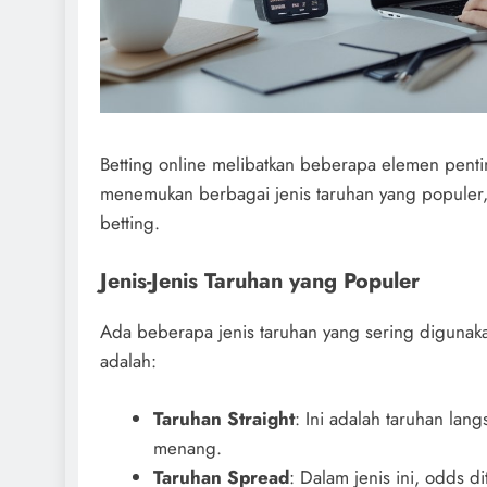
Betting online melibatkan beberapa elemen penti
menemukan berbagai jenis taruhan yang populer, i
betting.
Jenis-Jenis Taruhan yang Populer
Ada beberapa jenis taruhan yang sering digunak
adalah:
Taruhan Straight
: Ini adalah taruhan lan
menang.
Taruhan Spread
: Dalam jenis ini, odds 