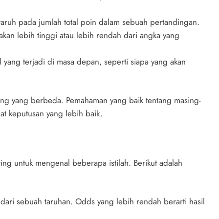
taruh pada jumlah total poin dalam sebuah pertandingan.
kan lebih tinggi atau lebih rendah dari angka yang
il yang terjadi di masa depan, seperti siapa yang akan
enang yang berbeda. Pemahaman yang baik tentang masing-
 keputusan yang lebih baik.
ting untuk mengenal beberapa istilah. Berikut adalah
dari sebuah taruhan. Odds yang lebih rendah berarti hasil