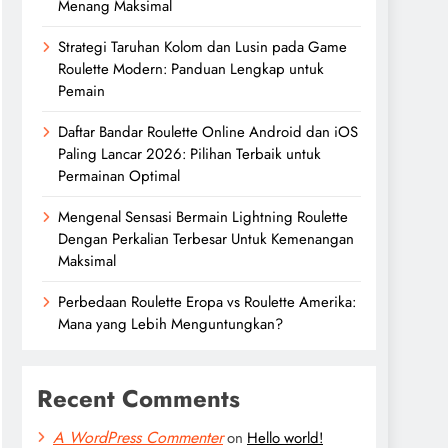
Menang Maksimal
Strategi Taruhan Kolom dan Lusin pada Game
Roulette Modern: Panduan Lengkap untuk
Pemain
Daftar Bandar Roulette Online Android dan iOS
Paling Lancar 2026: Pilihan Terbaik untuk
Permainan Optimal
Mengenal Sensasi Bermain Lightning Roulette
Dengan Perkalian Terbesar Untuk Kemenangan
Maksimal
Perbedaan Roulette Eropa vs Roulette Amerika:
Mana yang Lebih Menguntungkan?
Recent Comments
A WordPress Commenter
on
Hello world!