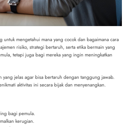
ing untuk mengetahui mana yang cocok dan bagaimana cara
emen risiko, strategi bertaruh, serta etika bermain yang
pemula, tetapi juga bagi mereka yang ingin meningkatkan
yang jelas agar bisa bertaruh dengan tanggung jawab.
kmati aktivitas ini secara bijak dan menyenangkan.
ting bagi pemula.
malkan kerugian.