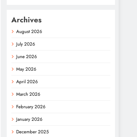
Archives
August 2026
July 2026
June 2026
May 2026
April 2026
March 2026
February 2026
January 2026
December 2025