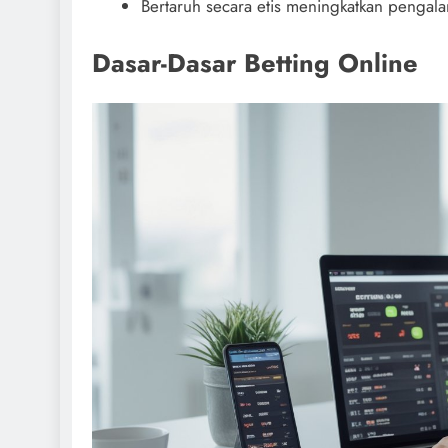
Bertaruh secara etis meningkatkan pengal
Dasar-Dasar Betting Online