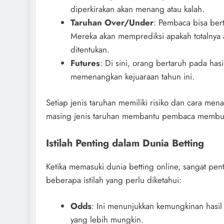
diperkirakan akan menang atau kalah.
Taruhan Over/Under
: Pembaca bisa ber
Mereka akan memprediksi apakah totalnya a
ditentukan.
Futures
: Di sini, orang bertaruh pada has
memenangkan kejuaraan tahun ini.
Setiap jenis taruhan memiliki risiko dan cara m
masing jenis taruhan membantu pembaca membuat
Istilah Penting dalam Dunia Betting
Ketika memasuki dunia betting online, sangat pen
beberapa istilah yang perlu diketahui:
Odds
: Ini menunjukkan kemungkinan hasil 
yang lebih mungkin.