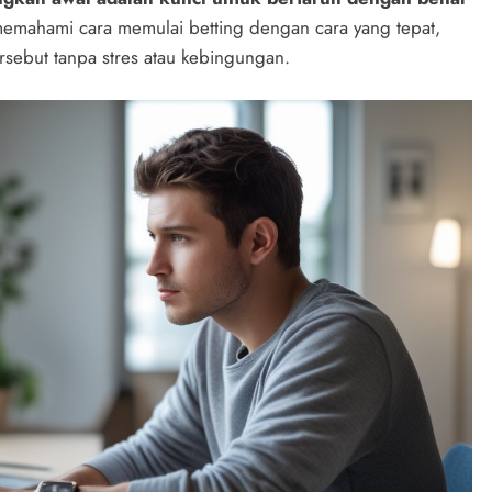
emahami cara memulai betting dengan cara yang tepat,
sebut tanpa stres atau kebingungan.