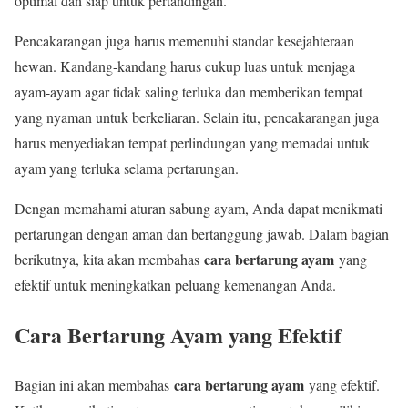
optimal dan siap untuk pertandingan.
Pencakarangan juga harus memenuhi standar kesejahteraan
hewan. Kandang-kandang harus cukup luas untuk menjaga
ayam-ayam agar tidak saling terluka dan memberikan tempat
yang nyaman untuk berkeliaran. Selain itu, pencakarangan juga
harus menyediakan tempat perlindungan yang memadai untuk
ayam yang terluka selama pertarungan.
Dengan memahami aturan sabung ayam, Anda dapat menikmati
pertarungan dengan aman dan bertanggung jawab. Dalam bagian
cara bertarung ayam
berikutnya, kita akan membahas
yang
efektif untuk meningkatkan peluang kemenangan Anda.
Cara Bertarung Ayam yang Efektif
cara bertarung ayam
Bagian ini akan membahas
yang efektif.