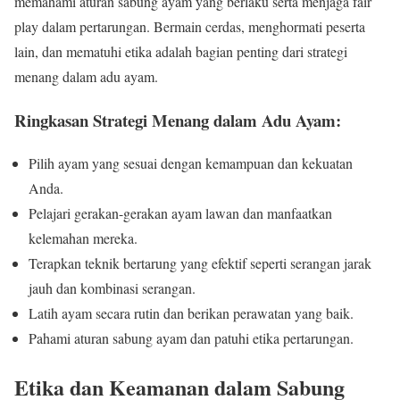
memahami aturan sabung ayam yang berlaku serta menjaga fair
play dalam pertarungan. Bermain cerdas, menghormati peserta
lain, dan mematuhi etika adalah bagian penting dari strategi
menang dalam adu ayam.
Ringkasan Strategi Menang dalam Adu Ayam:
Pilih ayam yang sesuai dengan kemampuan dan kekuatan
Anda.
Pelajari gerakan-gerakan ayam lawan dan manfaatkan
kelemahan mereka.
Terapkan teknik bertarung yang efektif seperti serangan jarak
jauh dan kombinasi serangan.
Latih ayam secara rutin dan berikan perawatan yang baik.
Pahami aturan sabung ayam dan patuhi etika pertarungan.
Etika dan Keamanan dalam Sabung