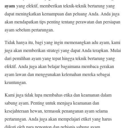
ayam
yang efektif, memberikan teknik-teknik bertarung yang
dapat meningkatkan kemampuan dan peluang Anda. Anda juga
akan mendapatkan tips penting tentang perawatan dan persiapan
ayam sebelum pertarungan.
Tidak hanya itu, bagi yang ingin memenangkan adu ayam, kami
juga akan memberikan strategi yang dapat Anda terapkan. Mulai
dari pemilihan ayam yang tepat hingga teknik bertarung yang
efektif. Anda juga akan belajar bagaimana membaca gerakan
ayam lawan dan menggunakan kelemahan mereka sebagai
keuntungan.
Kami juga tidak lupa membahas etika dan keamanan dalam
sabung ayam. Penting untuk menjaga keamanan dan
kesejahteraan hewan, termasuk penanganan ayam selama
pertarungan. Anda juga akan mempelajari etiket yang harus
diikuti oleh para penonton dan pebisnis sabung ayam.