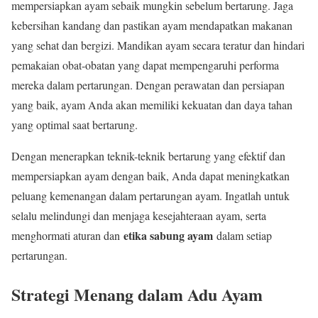
mempersiapkan ayam sebaik mungkin sebelum bertarung. Jaga
kebersihan kandang dan pastikan ayam mendapatkan makanan
yang sehat dan bergizi. Mandikan ayam secara teratur dan hindari
pemakaian obat-obatan yang dapat mempengaruhi performa
mereka dalam pertarungan. Dengan perawatan dan persiapan
yang baik, ayam Anda akan memiliki kekuatan dan daya tahan
yang optimal saat bertarung.
Dengan menerapkan teknik-teknik bertarung yang efektif dan
mempersiapkan ayam dengan baik, Anda dapat meningkatkan
peluang kemenangan dalam pertarungan ayam. Ingatlah untuk
selalu melindungi dan menjaga kesejahteraan ayam, serta
etika sabung ayam
menghormati aturan dan
dalam setiap
pertarungan.
Strategi Menang dalam Adu Ayam