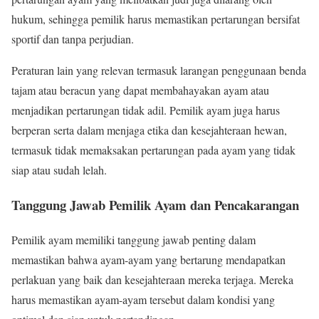
hukum, sehingga pemilik harus memastikan pertarungan bersifat
sportif dan tanpa perjudian.
Peraturan lain yang relevan termasuk larangan penggunaan benda
tajam atau beracun yang dapat membahayakan ayam atau
menjadikan pertarungan tidak adil. Pemilik ayam juga harus
berperan serta dalam menjaga etika dan kesejahteraan hewan,
termasuk tidak memaksakan pertarungan pada ayam yang tidak
siap atau sudah lelah.
Tanggung Jawab Pemilik Ayam dan Pencakarangan
Pemilik ayam memiliki tanggung jawab penting dalam
memastikan bahwa ayam-ayam yang bertarung mendapatkan
perlakuan yang baik dan kesejahteraan mereka terjaga. Mereka
harus memastikan ayam-ayam tersebut dalam kondisi yang