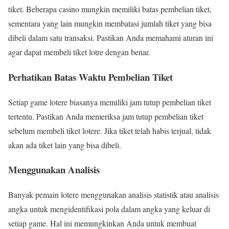
tiket. Beberapa casino mungkin memiliki batas pembelian tiket,
sementara yang lain mungkin membatasi jumlah tiket yang bisa
dibeli dalam satu transaksi. Pastikan Anda memahami aturan ini
agar dapat membeli tiket lotre dengan benar.
Perhatikan Batas Waktu Pembelian Tiket
Setiap game lotere biasanya memiliki jam tutup pembelian tiket
tertentu. Pastikan Anda memeriksa jam tutup pembelian tiket
sebelum membeli tiket lotere. Jika tiket telah habis terjual, tidak
akan ada tiket lain yang bisa dibeli.
Menggunakan Analisis
Banyak pemain lotere menggunakan analisis statistik atau analisis
angka untuk mengidentifikasi pola dalam angka yang keluar di
setiap game. Hal ini memungkinkan Anda untuk membuat