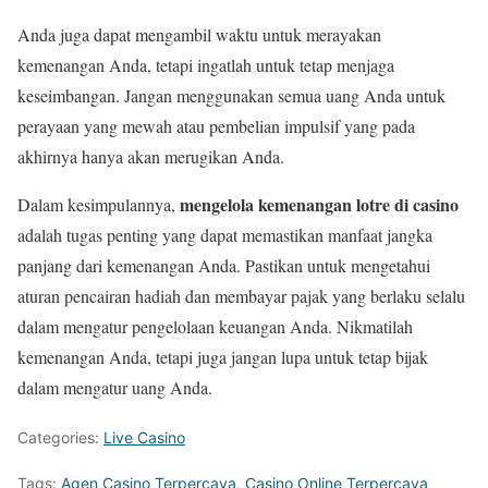
Anda juga dapat mengambil waktu untuk merayakan
kemenangan Anda, tetapi ingatlah untuk tetap menjaga
keseimbangan. Jangan menggunakan semua uang Anda untuk
perayaan yang mewah atau pembelian impulsif yang pada
akhirnya hanya akan merugikan Anda.
mengelola kemenangan lotre di casino
Dalam kesimpulannya,
adalah tugas penting yang dapat memastikan manfaat jangka
panjang dari kemenangan Anda. Pastikan untuk mengetahui
aturan pencairan hadiah dan membayar pajak yang berlaku selalu
dalam mengatur pengelolaan keuangan Anda. Nikmatilah
kemenangan Anda, tetapi juga jangan lupa untuk tetap bijak
dalam mengatur uang Anda.
Categories:
Live Casino
Tags:
Agen Casino Terpercaya
,
Casino Online Terpercaya