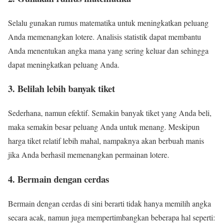
Selalu gunakan rumus matematika untuk meningkatkan peluang
Anda memenangkan lotere. Analisis statistik dapat membantu
Anda menentukan angka mana yang sering keluar dan sehingga
dapat meningkatkan peluang Anda.
3. Belilah lebih banyak tiket
Sederhana, namun efektif. Semakin banyak tiket yang Anda beli,
maka semakin besar peluang Anda untuk menang. Meskipun
harga tiket relatif lebih mahal, nampaknya akan berbuah manis
jika Anda berhasil memenangkan permainan lotere.
4. Bermain dengan cerdas
Bermain dengan cerdas di sini berarti tidak hanya memilih angka
secara acak, namun juga mempertimbangkan beberapa hal seperti: