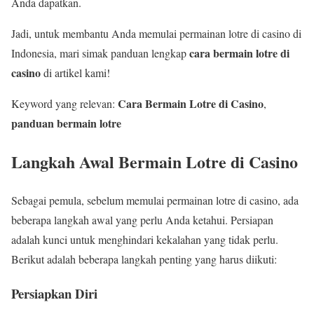
Anda dapatkan.
Jadi, untuk membantu Anda memulai permainan lotre di casino di
cara bermain lotre di
Indonesia, mari simak panduan lengkap
casino
di artikel kami!
Cara Bermain Lotre di Casino
Keyword yang relevan:
,
panduan bermain lotre
Langkah Awal Bermain Lotre di Casino
Sebagai pemula, sebelum memulai permainan lotre di casino, ada
beberapa langkah awal yang perlu Anda ketahui. Persiapan
adalah kunci untuk menghindari kekalahan yang tidak perlu.
Berikut adalah beberapa langkah penting yang harus diikuti:
Persiapkan Diri