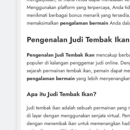
Menggunakan platform yang terpercaya, Anda tida
menikmati berbagai bonus menarik yang tersedia
memaksimalkan
pengalaman bermain
Anda dala
Pengenalan Judi Tembak Ikan
Pengenalan Judi Tembak Ikan
mencakup berbag
populer di kalangan penggemar judi online. De
sejarah permainan tembak ikan, pemain dapat me
pengalaman bermain
yang lebih menyenangkan
Apa itu Judi Tembak Ikan?
Judi tembak ikan adalah sebuah permainan yang
di layar dengan menggunakan senjata virtual. P
dengan menembak ikan untuk memenangkan hadiah.