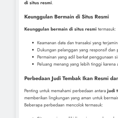
di situs resmi
.
Keunggulan Bermain di Situs Resmi
Keunggulan bermain di situs resmi
termasuk:
Keamanan data dan transaksi yang terjamin
Dukungan pelanggan yang responsif dan pr
Permainan yang adil berkat penggunaan si
Peluang menang yang lebih tinggi karena
Perbedaan Judi Tembak Ikan Resmi dan
Penting untuk memahami perbedaan antara
judi
memberikan lingkungan yang aman untuk bermain,
Beberapa perbedaan mencolok termasuk: