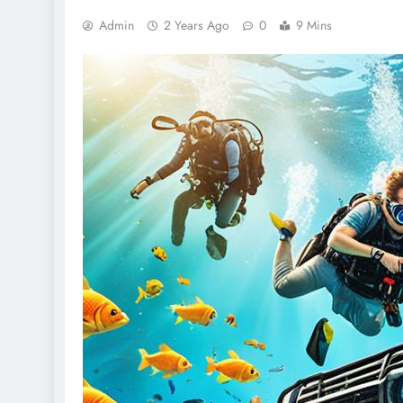
Admin
2 Years Ago
0
9 Mins