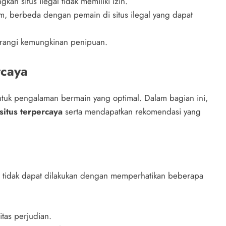
kan situs ilegal tidak memiliki izin.
um, berbeda dengan pemain di situs ilegal yang dapat
gurangi kemungkinan penipuan.
rcaya
untuk pengalaman bermain yang optimal. Dalam bagian ini,
i situs terpercaya
serta mendapatkan rekomendasi yang
g tidak dapat dilakukan dengan memperhatikan beberapa
itas perjudian.