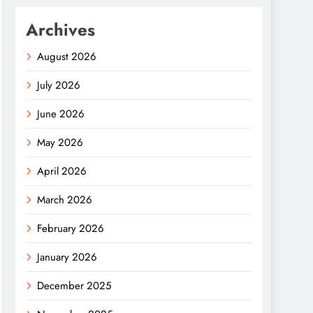
Archives
August 2026
July 2026
June 2026
May 2026
April 2026
March 2026
February 2026
January 2026
December 2025