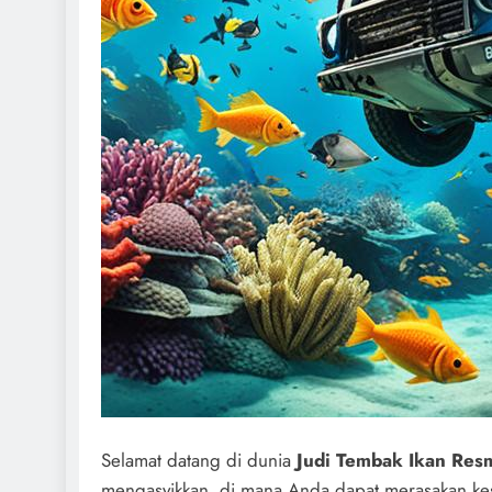
Selamat datang di dunia
Judi Tembak Ikan Res
mengasyikkan, di mana Anda dapat merasakan ke