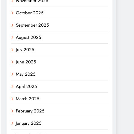
November 2025
October 2025
September 2025
August 2025
July 2025
June 2025
May 2025
April 2025
March 2025
February 2025
January 2025