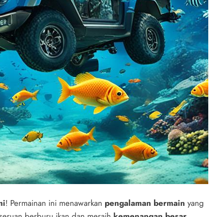
mi
! Permainan ini menawarkan
pengalaman bermain
yang
seruan berburu ikan dan meraih
kemenangan besar
.