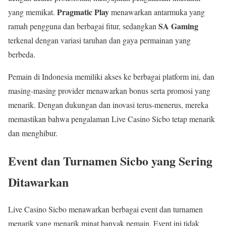
Pragmatic Play
yang memikat.
menawarkan antarmuka yang
SA Gaming
ramah pengguna dan berbagai fitur, sedangkan
terkenal dengan variasi taruhan dan gaya permainan yang
berbeda.
Pemain di Indonesia memiliki akses ke berbagai platform ini, dan
masing-masing provider menawarkan bonus serta promosi yang
menarik. Dengan dukungan dan inovasi terus-menerus, mereka
memastikan bahwa pengalaman Live Casino Sicbo tetap menarik
dan menghibur.
Event dan Turnamen Sicbo yang Sering
Ditawarkan
Live Casino Sicbo menawarkan berbagai event dan turnamen
menarik yang menarik minat banyak pemain. Event ini tidak