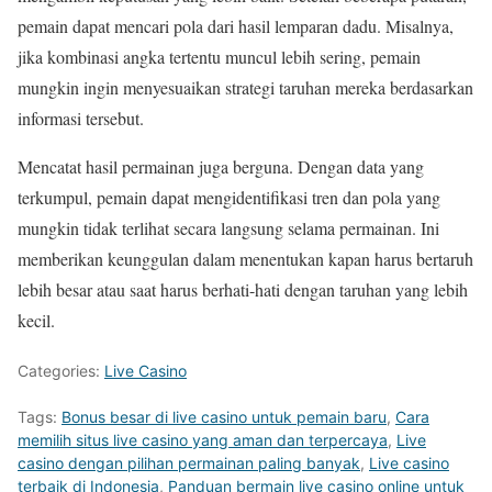
pemain dapat mencari pola dari hasil lemparan dadu. Misalnya,
jika kombinasi angka tertentu muncul lebih sering, pemain
mungkin ingin menyesuaikan strategi taruhan mereka berdasarkan
informasi tersebut.
Mencatat hasil permainan juga berguna. Dengan data yang
terkumpul, pemain dapat mengidentifikasi tren dan pola yang
mungkin tidak terlihat secara langsung selama permainan. Ini
memberikan keunggulan dalam menentukan kapan harus bertaruh
lebih besar atau saat harus berhati-hati dengan taruhan yang lebih
kecil.
Categories:
Live Casino
Tags:
Bonus besar di live casino untuk pemain baru
,
Cara
memilih situs live casino yang aman dan terpercaya
,
Live
casino dengan pilihan permainan paling banyak
,
Live casino
terbaik di Indonesia
,
Panduan bermain live casino online untuk