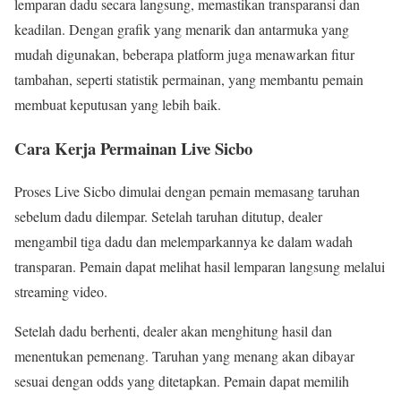
lemparan dadu secara langsung, memastikan transparansi dan
keadilan. Dengan grafik yang menarik dan antarmuka yang
mudah digunakan, beberapa platform juga menawarkan fitur
tambahan, seperti statistik permainan, yang membantu pemain
membuat keputusan yang lebih baik.
Cara Kerja Permainan Live Sicbo
Proses Live Sicbo dimulai dengan pemain memasang taruhan
sebelum dadu dilempar. Setelah taruhan ditutup, dealer
mengambil tiga dadu dan melemparkannya ke dalam wadah
transparan. Pemain dapat melihat hasil lemparan langsung melalui
streaming video.
Setelah dadu berhenti, dealer akan menghitung hasil dan
menentukan pemenang. Taruhan yang menang akan dibayar
sesuai dengan odds yang ditetapkan. Pemain dapat memilih