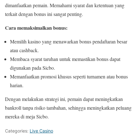
dimanfaatkan pemain. Memahami syarat dan ketentuan yang
terkait dengan bonus ini sangat penting.
Cara memaksimalkan bonus:
Memilih kasino yang menawarkan bonus pendaftaran besar
atau cashback.
Membaca syarat taruhan untuk memastikan bonus dapat
digunakan pada Sicbo.
Memanfaatkan promosi khusus seperti turnamen atau bonus
harian.
Dengan melakukan strategi ini, pemain dapat meningkatkan
bankroll tanpa risiko tambahan, sehingga meningkatkan peluang
mereka di meja Sicbo.
Categories:
Live Casino