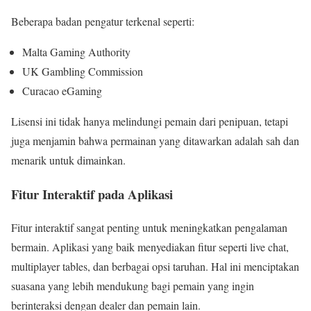
Beberapa badan pengatur terkenal seperti:
Malta Gaming Authority
UK Gambling Commission
Curacao eGaming
Lisensi ini tidak hanya melindungi pemain dari penipuan, tetapi
juga menjamin bahwa permainan yang ditawarkan adalah sah dan
menarik untuk dimainkan.
Fitur Interaktif pada Aplikasi
Fitur interaktif sangat penting untuk meningkatkan pengalaman
bermain. Aplikasi yang baik menyediakan fitur seperti live chat,
multiplayer tables, dan berbagai opsi taruhan. Hal ini menciptakan
suasana yang lebih mendukung bagi pemain yang ingin
berinteraksi dengan dealer dan pemain lain.