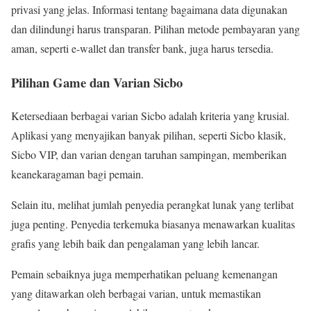
privasi yang jelas. Informasi tentang bagaimana data digunakan
dan dilindungi harus transparan. Pilihan metode pembayaran yang
aman, seperti e-wallet dan transfer bank, juga harus tersedia.
Pilihan Game dan Varian Sicbo
Ketersediaan berbagai varian Sicbo adalah kriteria yang krusial.
Aplikasi yang menyajikan banyak pilihan, seperti Sicbo klasik,
Sicbo VIP, dan varian dengan taruhan sampingan, memberikan
keanekaragaman bagi pemain.
Selain itu, melihat jumlah penyedia perangkat lunak yang terlibat
juga penting. Penyedia terkemuka biasanya menawarkan kualitas
grafis yang lebih baik dan pengalaman yang lebih lancar.
Pemain sebaiknya juga memperhatikan peluang kemenangan
yang ditawarkan oleh berbagai varian, untuk memastikan