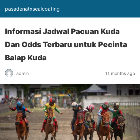
pasadenatxsealcoating
Informasi Jadwal Pacuan Kuda
Dan Odds Terbaru untuk Pecinta
Balap Kuda
admin
11 months ago