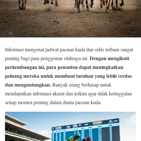
Informasi mengenai jadwal pacuan kuda dan odds terbaru sangat
Dengan mengikuti
penting bagi para penggemar olahraga ini.
perkembangan ini, para penonton dapat meningkatkan
peluang mereka untuk membuat taruhan yang lebih cerdas
dan menguntungkan.
Banyak orang berharap untuk
mendapatkan informasi akurat dan terkini agar tidak ketinggalan
setiap momen penting dalam dunia pacuan kuda.