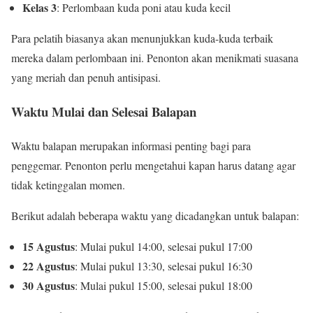
Kelas 3
: Perlombaan kuda poni atau kuda kecil
Para pelatih biasanya akan menunjukkan kuda-kuda terbaik
mereka dalam perlombaan ini. Penonton akan menikmati suasana
yang meriah dan penuh antisipasi.
Waktu Mulai dan Selesai Balapan
Waktu balapan merupakan informasi penting bagi para
penggemar. Penonton perlu mengetahui kapan harus datang agar
tidak ketinggalan momen.
Berikut adalah beberapa waktu yang dicadangkan untuk balapan:
15 Agustus
: Mulai pukul 14:00, selesai pukul 17:00
22 Agustus
: Mulai pukul 13:30, selesai pukul 16:30
30 Agustus
: Mulai pukul 15:00, selesai pukul 18:00