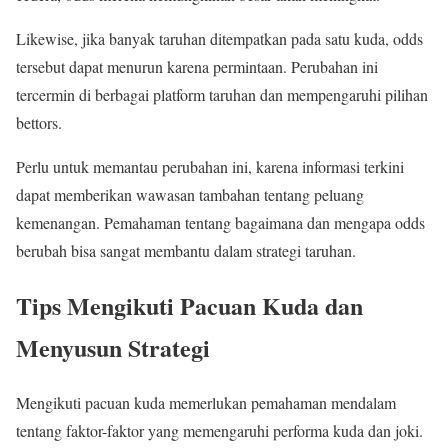
Likewise, jika banyak taruhan ditempatkan pada satu kuda, odds
tersebut dapat menurun karena permintaan. Perubahan ini
tercermin di berbagai platform taruhan dan mempengaruhi pilihan
bettors.
Perlu untuk memantau perubahan ini, karena informasi terkini
dapat memberikan wawasan tambahan tentang peluang
kemenangan. Pemahaman tentang bagaimana dan mengapa odds
berubah bisa sangat membantu dalam strategi taruhan.
Tips Mengikuti Pacuan Kuda dan
Menyusun Strategi
Mengikuti pacuan kuda memerlukan pemahaman mendalam
tentang faktor-faktor yang memengaruhi performa kuda dan joki.