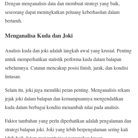
Dengan menganalisis data dan membuat strategi yang baik,
seseorang dapat meningkatkan peluang keberhasilan dalam
bertaruh.
Menganalisa Kuda dan Joki
Analisis kuda dan joki adalah langkah awal yang krusial. Penting
untuk memperhatikan statistik performa kuda dalam balapan
sebelumnya. Catatan mencakup posisi finish, jarak, dan kondisi
lintasan.
Selain itu, joki juga memiliki peran penting. Menganalisis rekam
jejak joki dalam balapan dan kemampuannya mengendalikan
kuda dalam berbagai kondisi menambah nilai pada analisis.
Faktor tambahan yang perlu diperhatikan adalah pengalaman dan
strategi balapan joki. Joki yang lebih berpengalaman sering kali
lebih baik dalam mengantisipasi pergerakan lawan.