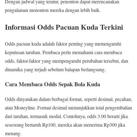
Dengan jadwal yang teratur, penonton dapat merencanakan
pengalaman menonton mereka dengan lebih baik.
Informasi Odds Pacuan Kuda Terkini
Odds pacuan kuda adalah faktor penting yang memengaruhi
keputusan taruhan. Pembaca perlu memahami cara membaca
odds, faktor-faktor yang mempengaruhi perubahan tersebut, dan
dinamika yang terjadi sebelum balapan berlangsung.
Cara Membaca Odds Sepak Bola Kuda
Odds dinyatakan dalam berbagai format, seperti desimal, pecahan,
atau Moneyline. Format desimal menunjukkan total pengembalian
dari taruhan, termasuk modal. Contohnya, odds 3.00 berarti jika
seseorang bertaruh Rp100, mereka akan menerima Rp300 jika
menang.