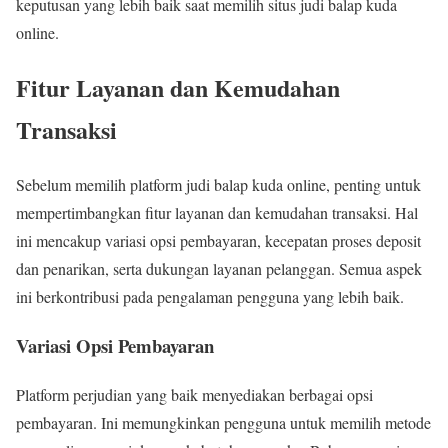
keputusan yang lebih baik saat memilih situs judi balap kuda
online.
Fitur Layanan dan Kemudahan
Transaksi
Sebelum memilih platform judi balap kuda online, penting untuk
mempertimbangkan fitur layanan dan kemudahan transaksi. Hal
ini mencakup variasi opsi pembayaran, kecepatan proses deposit
dan penarikan, serta dukungan layanan pelanggan. Semua aspek
ini berkontribusi pada pengalaman pengguna yang lebih baik.
Variasi Opsi Pembayaran
Platform perjudian yang baik menyediakan berbagai opsi
pembayaran. Ini memungkinkan pengguna untuk memilih metode