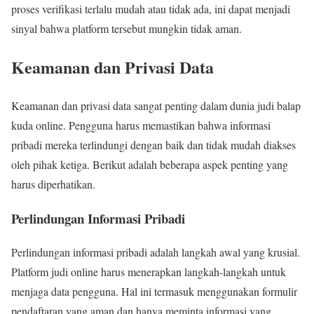
proses verifikasi terlalu mudah atau tidak ada, ini dapat menjadi
sinyal bahwa platform tersebut mungkin tidak aman.
Keamanan dan Privasi Data
Keamanan dan privasi data sangat penting dalam dunia judi balap
kuda online. Pengguna harus memastikan bahwa informasi
pribadi mereka terlindungi dengan baik dan tidak mudah diakses
oleh pihak ketiga. Berikut adalah beberapa aspek penting yang
harus diperhatikan.
Perlindungan Informasi Pribadi
Perlindungan informasi pribadi adalah langkah awal yang krusial.
Platform judi online harus menerapkan langkah-langkah untuk
menjaga data pengguna. Hal ini termasuk menggunakan formulir
pendaftaran yang aman dan hanya meminta informasi yang