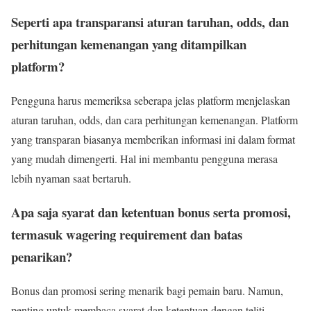
Seperti apa transparansi aturan taruhan, odds, dan
perhitungan kemenangan yang ditampilkan
platform?
Pengguna harus memeriksa seberapa jelas platform menjelaskan
aturan taruhan, odds, dan cara perhitungan kemenangan. Platform
yang transparan biasanya memberikan informasi ini dalam format
yang mudah dimengerti. Hal ini membantu pengguna merasa
lebih nyaman saat bertaruh.
Apa saja syarat dan ketentuan bonus serta promosi,
termasuk wagering requirement dan batas
penarikan?
Bonus dan promosi sering menarik bagi pemain baru. Namun,
penting untuk membaca syarat dan ketentuan dengan teliti.