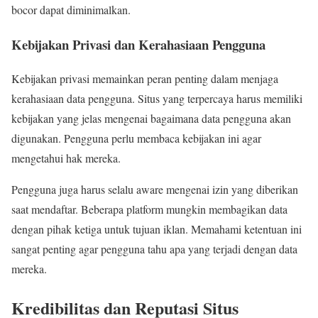
bocor dapat diminimalkan.
Kebijakan Privasi dan Kerahasiaan Pengguna
Kebijakan privasi memainkan peran penting dalam menjaga
kerahasiaan data pengguna. Situs yang terpercaya harus memiliki
kebijakan yang jelas mengenai bagaimana data pengguna akan
digunakan. Pengguna perlu membaca kebijakan ini agar
mengetahui hak mereka.
Pengguna juga harus selalu aware mengenai izin yang diberikan
saat mendaftar. Beberapa platform mungkin membagikan data
dengan pihak ketiga untuk tujuan iklan. Memahami ketentuan ini
sangat penting agar pengguna tahu apa yang terjadi dengan data
mereka.
Kredibilitas dan Reputasi Situs