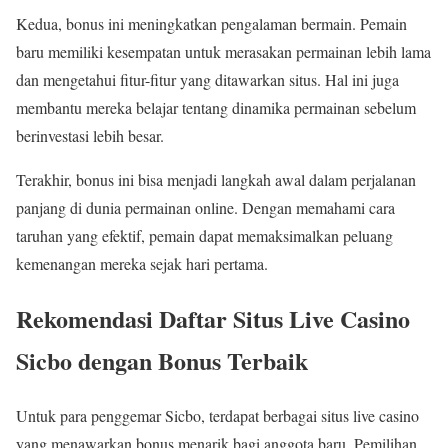
Kedua, bonus ini meningkatkan pengalaman bermain. Pemain
baru memiliki kesempatan untuk merasakan permainan lebih lama
dan mengetahui fitur-fitur yang ditawarkan situs. Hal ini juga
membantu mereka belajar tentang dinamika permainan sebelum
berinvestasi lebih besar.
Terakhir, bonus ini bisa menjadi langkah awal dalam perjalanan
panjang di dunia permainan online. Dengan memahami cara
taruhan yang efektif, pemain dapat memaksimalkan peluang
kemenangan mereka sejak hari pertama.
Rekomendasi Daftar Situs Live Casino
Sicbo dengan Bonus Terbaik
Untuk para penggemar Sicbo, terdapat berbagai situs live casino
yang menawarkan bonus menarik bagi anggota baru. Pemilihan