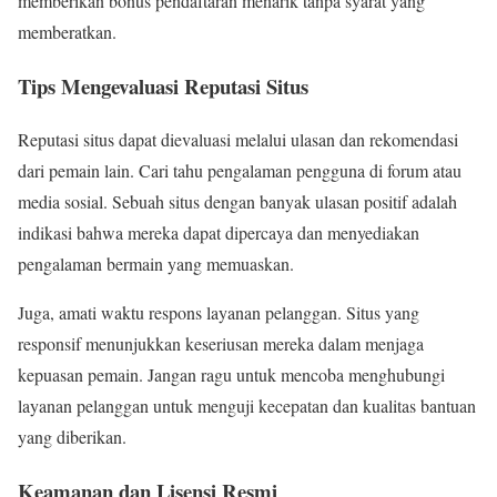
memberikan bonus pendaftaran menarik tanpa syarat yang
memberatkan.
Tips Mengevaluasi Reputasi Situs
Reputasi situs dapat dievaluasi melalui ulasan dan rekomendasi
dari pemain lain. Cari tahu pengalaman pengguna di forum atau
media sosial. Sebuah situs dengan banyak ulasan positif adalah
indikasi bahwa mereka dapat dipercaya dan menyediakan
pengalaman bermain yang memuaskan.
Juga, amati waktu respons layanan pelanggan. Situs yang
responsif menunjukkan keseriusan mereka dalam menjaga
kepuasan pemain. Jangan ragu untuk mencoba menghubungi
layanan pelanggan untuk menguji kecepatan dan kualitas bantuan
yang diberikan.
Keamanan dan Lisensi Resmi