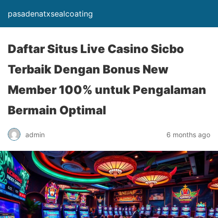
pasadenatxsealcoating
Daftar Situs Live Casino Sicbo
Terbaik Dengan Bonus New
Member 100% untuk Pengalaman
Bermain Optimal
admin
6 months ago