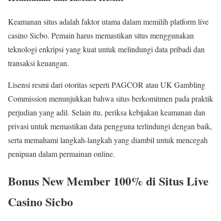
Keamanan situs adalah faktor utama dalam memilih platform live
casino Sicbo. Pemain harus memastikan situs menggunakan
teknologi enkripsi yang kuat untuk melindungi data pribadi dan
transaksi keuangan.
Lisensi resmi dari otoritas seperti PAGCOR atau UK Gambling
Commission menunjukkan bahwa situs berkomitmen pada praktik
perjudian yang adil. Selain itu, periksa kebijakan keamanan dan
privasi untuk memastikan data pengguna terlindungi dengan baik,
serta memahami langkah-langkah yang diambil untuk mencegah
penipuan dalam permainan online.
Bonus New Member 100% di Situs Live
Casino Sicbo