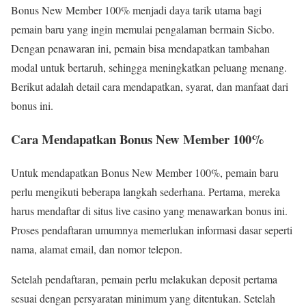
Bonus New Member 100% menjadi daya tarik utama bagi
pemain baru yang ingin memulai pengalaman bermain Sicbo.
Dengan penawaran ini, pemain bisa mendapatkan tambahan
modal untuk bertaruh, sehingga meningkatkan peluang menang.
Berikut adalah detail cara mendapatkan, syarat, dan manfaat dari
bonus ini.
Cara Mendapatkan Bonus New Member 100%
Untuk mendapatkan Bonus New Member 100%, pemain baru
perlu mengikuti beberapa langkah sederhana. Pertama, mereka
harus mendaftar di situs live casino yang menawarkan bonus ini.
Proses pendaftaran umumnya memerlukan informasi dasar seperti
nama, alamat email, dan nomor telepon.
Setelah pendaftaran, pemain perlu melakukan deposit pertama
sesuai dengan persyaratan minimum yang ditentukan. Setelah