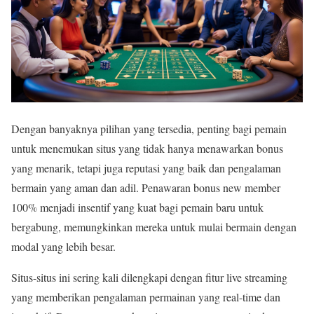
Dengan banyaknya pilihan yang tersedia, penting bagi pemain
untuk menemukan situs yang tidak hanya menawarkan bonus
yang menarik, tetapi juga reputasi yang baik dan pengalaman
bermain yang aman dan adil. Penawaran bonus new member
100% menjadi insentif yang kuat bagi pemain baru untuk
bergabung, memungkinkan mereka untuk mulai bermain dengan
modal yang lebih besar.
Situs-situs ini sering kali dilengkapi dengan fitur live streaming
yang memberikan pengalaman permainan yang real-time dan