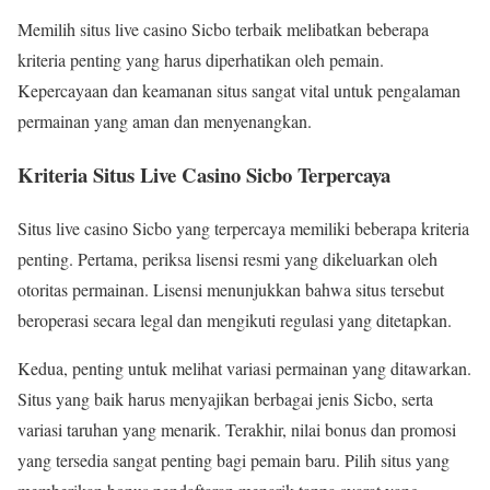
Memilih situs live casino Sicbo terbaik melibatkan beberapa
kriteria penting yang harus diperhatikan oleh pemain.
Kepercayaan dan keamanan situs sangat vital untuk pengalaman
permainan yang aman dan menyenangkan.
Kriteria Situs Live Casino Sicbo Terpercaya
Situs live casino Sicbo yang terpercaya memiliki beberapa kriteria
penting. Pertama, periksa lisensi resmi yang dikeluarkan oleh
otoritas permainan. Lisensi menunjukkan bahwa situs tersebut
beroperasi secara legal dan mengikuti regulasi yang ditetapkan.
Kedua, penting untuk melihat variasi permainan yang ditawarkan.
Situs yang baik harus menyajikan berbagai jenis Sicbo, serta
variasi taruhan yang menarik. Terakhir, nilai bonus dan promosi
yang tersedia sangat penting bagi pemain baru. Pilih situs yang