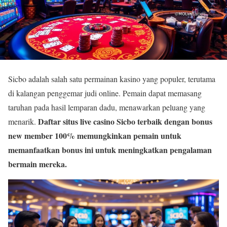
Sicbo adalah salah satu permainan kasino yang populer, terutama
di kalangan penggemar judi online. Pemain dapat memasang
taruhan pada hasil lemparan dadu, menawarkan peluang yang
Daftar situs live casino Sicbo terbaik dengan bonus
menarik.
new member 100% memungkinkan pemain untuk
memanfaatkan bonus ini untuk meningkatkan pengalaman
bermain mereka.