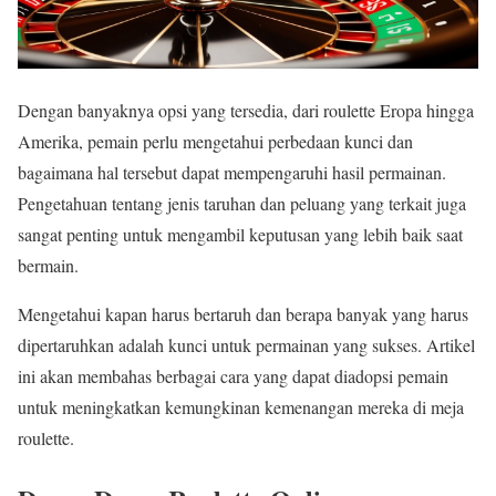
Dengan banyaknya opsi yang tersedia, dari roulette Eropa hingga
Amerika, pemain perlu mengetahui perbedaan kunci dan
bagaimana hal tersebut dapat mempengaruhi hasil permainan.
Pengetahuan tentang jenis taruhan dan peluang yang terkait juga
sangat penting untuk mengambil keputusan yang lebih baik saat
bermain.
Mengetahui kapan harus bertaruh dan berapa banyak yang harus
dipertaruhkan adalah kunci untuk permainan yang sukses. Artikel
ini akan membahas berbagai cara yang dapat diadopsi pemain
untuk meningkatkan kemungkinan kemenangan mereka di meja
roulette.