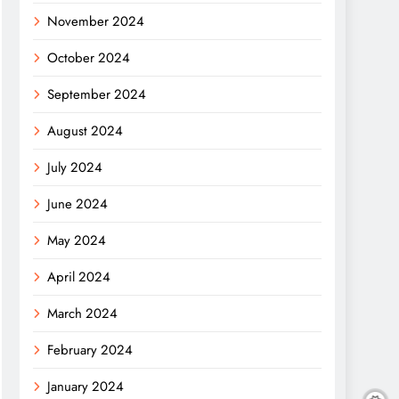
November 2024
October 2024
September 2024
August 2024
July 2024
June 2024
May 2024
April 2024
March 2024
February 2024
January 2024