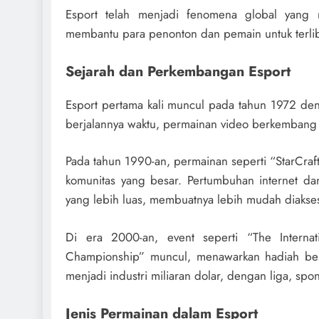
Esport telah menjadi fenomena global yang 
membantu para penonton dan pemain untuk terliba
Sejarah dan Perkembangan Esport
Esport pertama kali muncul pada tahun 1972 den
berjalannya waktu, permainan video berkembang d
Pada tahun 1990-an, permainan seperti “StarCraf
komunitas yang besar. Pertumbuhan internet da
yang lebih luas, membuatnya lebih mudah diakses
Di era 2000-an, event seperti “The Intern
Championship” muncul, menawarkan hadiah bes
menjadi industri miliaran dolar, dengan liga, sp
Jenis Permainan dalam Esport