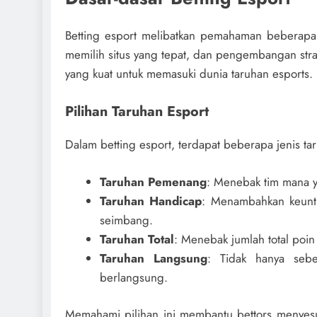
Betting esport melibatkan pemahaman beberapa a
memilih situs yang tepat, dan pengembangan strat
yang kuat untuk memasuki dunia taruhan esports.
Pilihan Taruhan Esport
Dalam betting esport, terdapat beberapa jenis t
Taruhan Pemenang
: Menebak tim mana 
Taruhan Handicap
: Menambahkan keuntu
seimbang.
Taruhan Total
: Menebak jumlah total poin
Taruhan Langsung
: Tidak hanya sebe
berlangsung.
Memahami pilihan ini membantu bettors menyesu