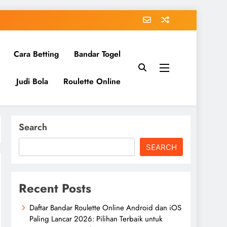
Cara Betting
Bandar Togel
Judi Bola
Roulette Online
Search
SEARCH
Recent Posts
Daftar Bandar Roulette Online Android dan iOS
Paling Lancar 2026: Pilihan Terbaik untuk