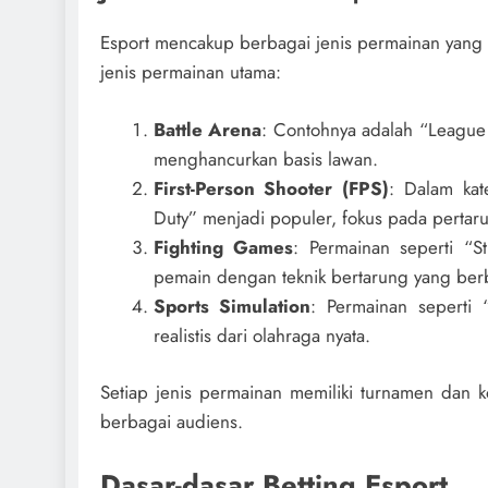
Esport mencakup berbagai jenis permainan yang 
jenis permainan utama:
Battle Arena
: Contohnya adalah “League 
menghancurkan basis lawan.
First-Person Shooter (FPS)
: Dalam kate
Duty” menjadi populer, fokus pada pertar
Fighting Games
: Permainan seperti “S
pemain dengan teknik bertarung yang ber
Sports Simulation
: Permainan seperti
realistis dari olahraga nyata.
Setiap jenis permainan memiliki turnamen dan k
berbagai audiens.
Dasar-dasar Betting Esport