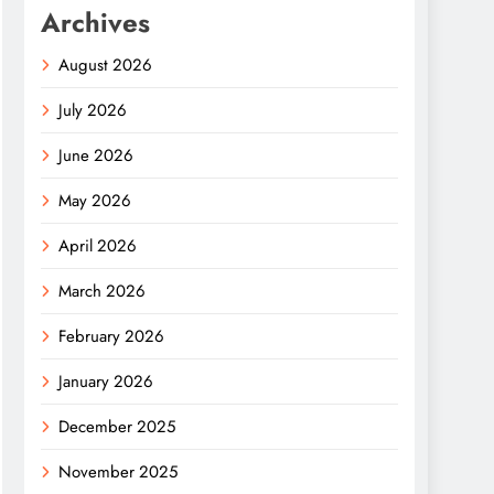
Archives
August 2026
July 2026
June 2026
May 2026
April 2026
March 2026
February 2026
January 2026
December 2025
November 2025