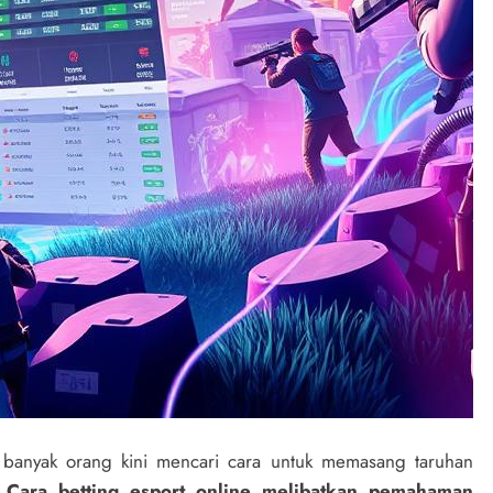
 banyak orang kini mencari cara untuk memasang taruhan
.
Cara betting esport online melibatkan pemahaman