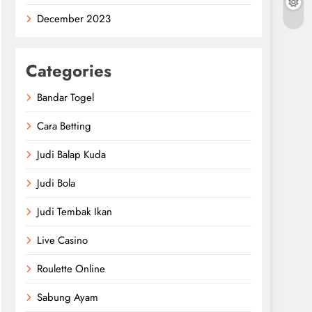
December 2023
Categories
Bandar Togel
Cara Betting
Judi Balap Kuda
Judi Bola
Judi Tembak Ikan
Live Casino
Roulette Online
Sabung Ayam