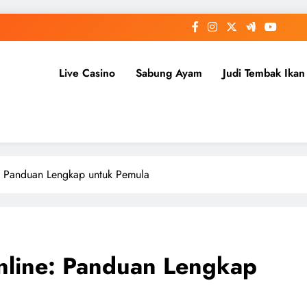
Live Casino
Sabung Ayam
Judi Tembak Ikan
e: Panduan Lengkap untuk Pemula
Online: Panduan Lengkap