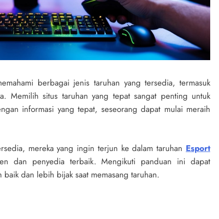
emahami berbagai jenis taruhan yang tersedia, termasuk
a. Memilih situs taruhan yang tepat sangat penting untuk
an informasi yang tepat, seseorang dapat mulai meraih
ersedia, mereka yang ingin terjun ke dalam taruhan
Esport
ren dan penyedia terbaik. Mengikuti panduan ini dapat
baik dan lebih bijak saat memasang taruhan.