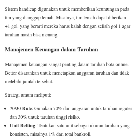
Sistem handicap digunakan untuk memberikan keuntungan pada
tim yang dianggap lemah. Misalnya, tim lemah dapat diberikan
+1 gol, yang berarti mereka harus kalah dengan selisih gol 1 agar
taruhan masih bisa menang.
Manajemen Keuangan dalam Taruhan
Manajemen keuangan sangat penting dalam taruhan bola online.
Bettor disarankan untuk menetapkan anggaran taruhan dan tidak
melebihi jumlah tersebut.
Strategi umum meliputi:
70/30 Rule
: Gunakan 70% dari anggaran untuk taruhan reguler
dan 30% untuk taruhan tinggi risiko.
Unit Betting
: Tentukan satu unit sebagai ukuran taruhan yang
konsisten, misalnya 1% dari total bankroll.