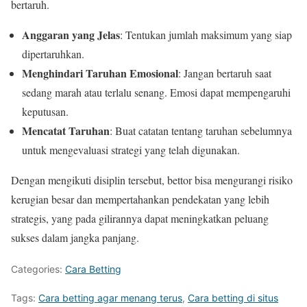
bertaruh.
Anggaran yang Jelas
: Tentukan jumlah maksimum yang siap
dipertaruhkan.
Menghindari Taruhan Emosional
: Jangan bertaruh saat
sedang marah atau terlalu senang. Emosi dapat mempengaruhi
keputusan.
Mencatat Taruhan
: Buat catatan tentang taruhan sebelumnya
untuk mengevaluasi strategi yang telah digunakan.
Dengan mengikuti disiplin tersebut, bettor bisa mengurangi risiko
kerugian besar dan mempertahankan pendekatan yang lebih
strategis, yang pada gilirannya dapat meningkatkan peluang
sukses dalam jangka panjang.
Categories:
Cara Betting
Tags:
Cara betting agar menang terus
,
Cara betting di situs