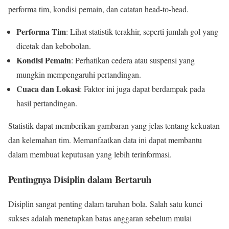
performa tim, kondisi pemain, dan catatan head-to-head.
Performa Tim
: Lihat statistik terakhir, seperti jumlah gol yang
dicetak dan kebobolan.
Kondisi Pemain
: Perhatikan cedera atau suspensi yang
mungkin mempengaruhi pertandingan.
Cuaca dan Lokasi
: Faktor ini juga dapat berdampak pada
hasil pertandingan.
Statistik dapat memberikan gambaran yang jelas tentang kekuatan
dan kelemahan tim. Memanfaatkan data ini dapat membantu
dalam membuat keputusan yang lebih terinformasi.
Pentingnya Disiplin dalam Bertaruh
Disiplin sangat penting dalam taruhan bola. Salah satu kunci
sukses adalah menetapkan batas anggaran sebelum mulai