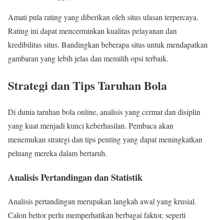
Amati pula rating yang diberikan oleh situs ulasan terpercaya.
Rating ini dapat mencerminkan kualitas pelayanan dan
kredibilitas situs. Bandingkan beberapa situs untuk mendapatkan
gambaran yang lebih jelas dan memilih opsi terbaik.
Strategi dan Tips Taruhan Bola
Di dunia taruhan bola online, analisis yang cermat dan disiplin
yang kuat menjadi kunci keberhasilan. Pembaca akan
menemukan strategi dan tips penting yang dapat meningkatkan
peluang mereka dalam bertaruh.
Analisis Pertandingan dan Statistik
Analisis pertandingan merupakan langkah awal yang krusial.
Calon bettor perlu memperhatikan berbagai faktor, seperti