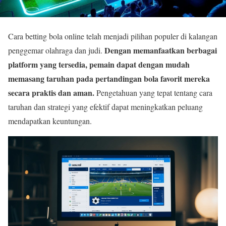
Cara betting bola online telah menjadi pilihan populer di kalangan
Dengan memanfaatkan berbagai
penggemar olahraga dan judi.
platform yang tersedia, pemain dapat dengan mudah
memasang taruhan pada pertandingan bola favorit mereka
secara praktis dan aman.
Pengetahuan yang tepat tentang cara
taruhan dan strategi yang efektif dapat meningkatkan peluang
mendapatkan keuntungan.