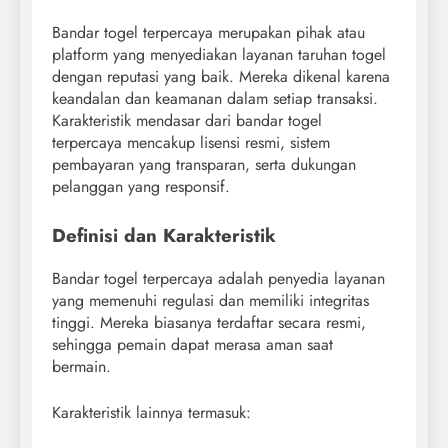
Bandar togel terpercaya merupakan pihak atau
platform yang menyediakan layanan taruhan togel
dengan reputasi yang baik. Mereka dikenal karena
keandalan dan keamanan dalam setiap transaksi.
Karakteristik mendasar dari bandar togel
terpercaya mencakup lisensi resmi, sistem
pembayaran yang transparan, serta dukungan
pelanggan yang responsif.
Definisi dan Karakteristik
Bandar togel terpercaya adalah penyedia layanan
yang memenuhi regulasi dan memiliki integritas
tinggi. Mereka biasanya terdaftar secara resmi,
sehingga pemain dapat merasa aman saat
bermain.
Karakteristik lainnya termasuk: