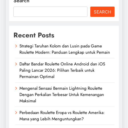
Search
SEARCH
Recent Posts
Strategi Taruhan Kolom dan Lusin pada Game
Roulette Modern: Panduan Lengkap untuk Pemain
Daftar Bandar Roulette Online Android dan iOS
Paling Lancar 2026: Pilihan Terbaik untuk
Permainan Optimal
Mengenal Sensasi Bermain Lightning Roulette
Dengan Perkalian Terbesar Untuk Kemenangan
Maksimal
Perbedaan Roulette Eropa vs Roulette Amerika:
Mana yang Lebih Menguntungkan?