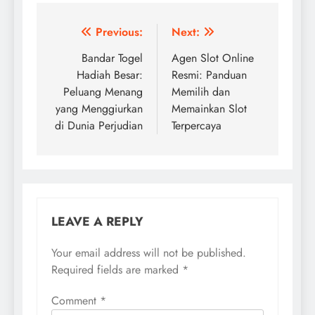
Post
Previous:
Next:
navigation
Bandar Togel
Agen Slot Online
Hadiah Besar:
Resmi: Panduan
Peluang Menang
Memilih dan
yang Menggiurkan
Memainkan Slot
di Dunia Perjudian
Terpercaya
LEAVE A REPLY
Your email address will not be published.
Required fields are marked
*
Comment
*