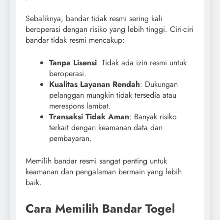
Sebaliknya, bandar tidak resmi sering kali
beroperasi dengan risiko yang lebih tinggi. Ciri-ciri
bandar tidak resmi mencakup:
Tanpa Lisensi
: Tidak ada izin resmi untuk
beroperasi.
Kualitas Layanan Rendah
: Dukungan
pelanggan mungkin tidak tersedia atau
merespons lambat.
Transaksi Tidak Aman
: Banyak risiko
terkait dengan keamanan data dan
pembayaran.
Memilih bandar resmi sangat penting untuk
keamanan dan pengalaman bermain yang lebih
baik.
Cara Memilih Bandar Togel