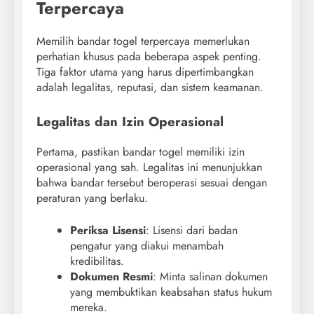
Terpercaya
Memilih bandar togel terpercaya memerlukan
perhatian khusus pada beberapa aspek penting.
Tiga faktor utama yang harus dipertimbangkan
adalah legalitas, reputasi, dan sistem keamanan.
Legalitas dan Izin Operasional
Pertama, pastikan bandar togel memiliki izin
operasional yang sah. Legalitas ini menunjukkan
bahwa bandar tersebut beroperasi sesuai dengan
peraturan yang berlaku.
Periksa Lisensi
: Lisensi dari badan
pengatur yang diakui menambah
kredibilitas.
Dokumen Resmi
: Minta salinan dokumen
yang membuktikan keabsahan status hukum
mereka.