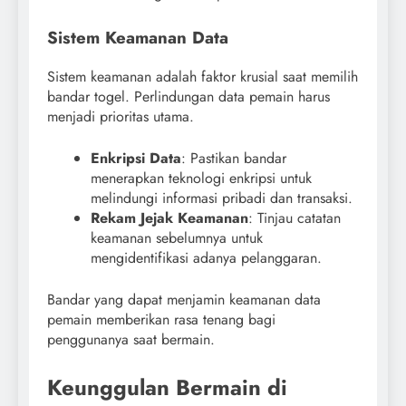
Sistem Keamanan Data
Sistem keamanan adalah faktor krusial saat memilih
bandar togel. Perlindungan data pemain harus
menjadi prioritas utama.
Enkripsi Data
: Pastikan bandar
menerapkan teknologi enkripsi untuk
melindungi informasi pribadi dan transaksi.
Rekam Jejak Keamanan
: Tinjau catatan
keamanan sebelumnya untuk
mengidentifikasi adanya pelanggaran.
Bandar yang dapat menjamin keamanan data
pemain memberikan rasa tenang bagi
penggunanya saat bermain.
Keunggulan Bermain di