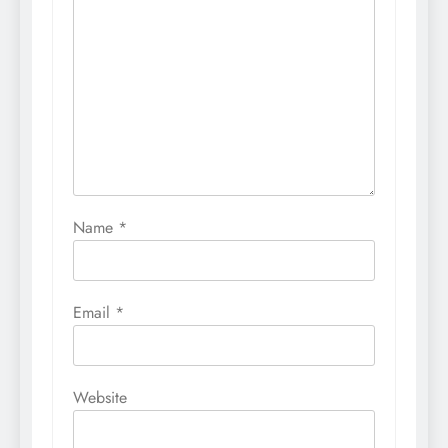
Name
*
Email
*
Website