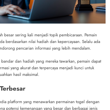
 besar sering kali menjadi topik pembicaraan. Pemain
a berdasarkan nilai hadiah dan kepercayaan. Selalu ada
mendorong pencarian informasi yang lebih mendalam.
 bandar dan hadiah yang mereka tawarkan, pemain dapat
masi yang akurat dan terpercaya menjadi kunci untuk
ahkan hasil maksimal.
 Terbesar
yedia platform yang menawarkan permainan togel dengan
arena potensi kemenangan yang besar dan berbagai jenis