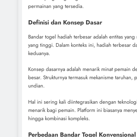
permainan yang tersedia.
Definisi dan Konsep Dasar
Bandar togel hadiah terbesar adalah entitas yan
yang tinggi. Dalam konteks ini, hadiah terbesar 
keduanya.
Konsep dasarnya adalah menarik minat pemain 
besar. Strukturnya termasuk mekanisme taruhan, 
undian.
Hal ini sering kali diintegrasikan dengan tekno
menarik bagi pemain. Platform ini biasanya meny
hingga kombinasi kompleks.
Perbedaan Bandar Togel Konvensional