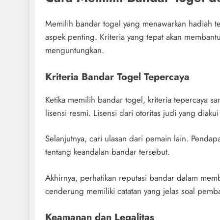
Memilih bandar togel yang menawarkan hadiah t
aspek penting. Kriteria yang tepat akan memba
menguntungkan.
Kriteria Bandar Togel Tepercaya
Ketika memilih bandar togel, kriteria tepercaya s
lisensi resmi. Lisensi dari otoritas judi yang di
Selanjutnya, cari ulasan dari pemain lain. Pen
tentang keandalan bandar tersebut.
Akhirnya, perhatikan reputasi bandar dalam me
cenderung memiliki catatan yang jelas soal pemb
Keamanan dan Legalitas