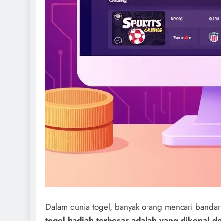
Dalam dunia togel, banyak orang mencari banda
togel hadiah terbesar adalah yang dikenal 