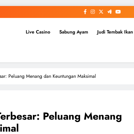
Live Casino
Sabung Ayam
Judi Tembak Ikan
esar: Peluang Menang dan Keuntungan Maksimal
Terbesar: Peluang Menang
imal