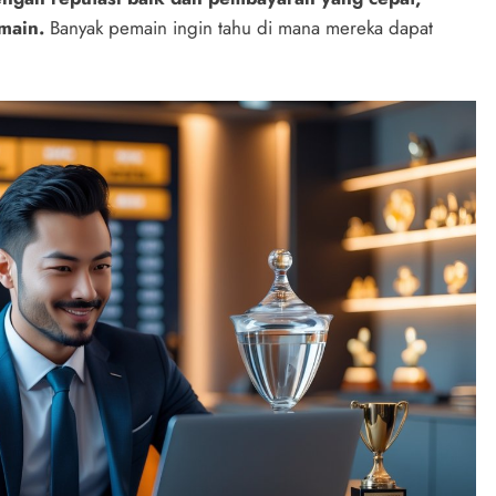
main.
Banyak pemain ingin tahu di mana mereka dapat