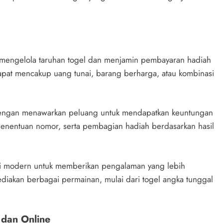
g mengelola taruhan togel dan menjamin pembayaran hadiah
dapat mencakup uang tunai, barang berharga, atau kombinasi
dengan menawarkan peluang untuk mendapatkan keuntungan
penentuan nomor, serta pembagian hadiah berdasarkan hasil
logi modern untuk memberikan pengalaman yang lebih
ediakan berbagai permainan, mulai dari togel angka tunggal
 dan Online