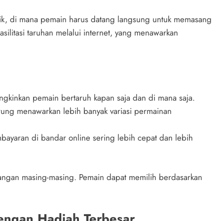
fisik, di mana pemain harus datang langsung untuk memasang
silitasi taruhan melalui internet, yang menawarkan
kinkan pemain bertaruh kapan saja dan di mana saja.
ung menawarkan lebih banyak variasi permainan
ayaran di bandar online sering lebih cepat dan lebih
rangan masing-masing. Pemain dapat memilih berdasarkan
engan Hadiah Terbesar