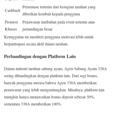
Persentase tertentu dari kerugian taruhan yang
Cashback
diberikan kembali kepada pengguna
Promosi
Penawaran tambahan pada event tertentu atau
Khusus
pertandingan besar
Keunggulan ini memberi pengguna motivasi lebih untuk
berpartisipasi secara aktif dalam taruhan.
Perbandingan dengan Platform Lain
Dalam industri taruhan sabung ayam, Agen Sabung Ayam 338A
sering dibandingkan dengan platform lain. Dari segi bonus,
banyak pengguna merasa bahwa Agen 338A memberikan
penawaran yang lebih menguntungkan. Misalnya, platform lain
mungkin hanya menawarkan bonus deposit sebesar 50%,
sementara 338A memberikan 100%.