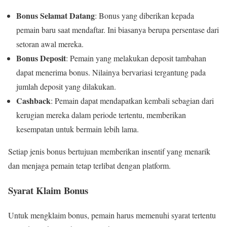
Bonus Selamat Datang
: Bonus yang diberikan kepada
pemain baru saat mendaftar. Ini biasanya berupa persentase dari
setoran awal mereka.
Bonus Deposit
: Pemain yang melakukan deposit tambahan
dapat menerima bonus. Nilainya bervariasi tergantung pada
jumlah deposit yang dilakukan.
Cashback
: Pemain dapat mendapatkan kembali sebagian dari
kerugian mereka dalam periode tertentu, memberikan
kesempatan untuk bermain lebih lama.
Setiap jenis bonus bertujuan memberikan insentif yang menarik
dan menjaga pemain tetap terlibat dengan platform.
Syarat Klaim Bonus
Untuk mengklaim bonus, pemain harus memenuhi syarat tertentu