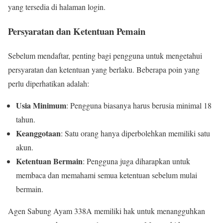
yang tersedia di halaman login.
Persyaratan dan Ketentuan Pemain
Sebelum mendaftar, penting bagi pengguna untuk mengetahui
persyaratan dan ketentuan yang berlaku. Beberapa poin yang
perlu diperhatikan adalah:
Usia Minimum
: Pengguna biasanya harus berusia minimal 18
tahun.
Keanggotaan
: Satu orang hanya diperbolehkan memiliki satu
akun.
Ketentuan Bermain
: Pengguna juga diharapkan untuk
membaca dan memahami semua ketentuan sebelum mulai
bermain.
Agen Sabung Ayam 338A memiliki hak untuk menangguhkan