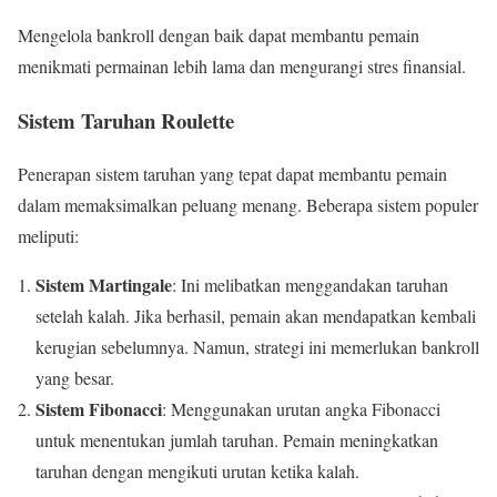
Mengelola bankroll dengan baik dapat membantu pemain
menikmati permainan lebih lama dan mengurangi stres finansial.
Sistem Taruhan Roulette
Penerapan sistem taruhan yang tepat dapat membantu pemain
dalam memaksimalkan peluang menang. Beberapa sistem populer
meliputi:
Sistem Martingale
: Ini melibatkan menggandakan taruhan
setelah kalah. Jika berhasil, pemain akan mendapatkan kembali
kerugian sebelumnya. Namun, strategi ini memerlukan bankroll
yang besar.
Sistem Fibonacci
: Menggunakan urutan angka Fibonacci
untuk menentukan jumlah taruhan. Pemain meningkatkan
taruhan dengan mengikuti urutan ketika kalah.