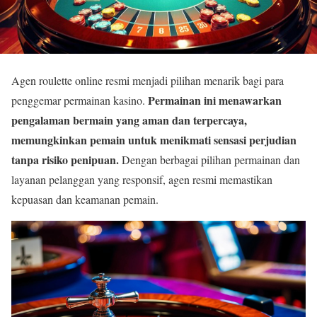
Agen roulette online resmi menjadi pilihan menarik bagi para
Permainan ini menawarkan
penggemar permainan kasino.
pengalaman bermain yang aman dan terpercaya,
memungkinkan pemain untuk menikmati sensasi perjudian
tanpa risiko penipuan.
Dengan berbagai pilihan permainan dan
layanan pelanggan yang responsif, agen resmi memastikan
kepuasan dan keamanan pemain.