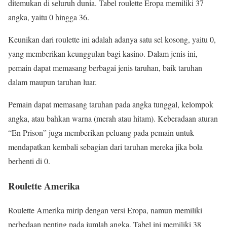
ditemukan di seluruh dunia. Tabel roulette Eropa memiliki 37
angka, yaitu 0 hingga 36.
Keunikan dari roulette ini adalah adanya satu sel kosong, yaitu 0,
yang memberikan keunggulan bagi kasino. Dalam jenis ini,
pemain dapat memasang berbagai jenis taruhan, baik taruhan
dalam maupun taruhan luar.
Pemain dapat memasang taruhan pada angka tunggal, kelompok
angka, atau bahkan warna (merah atau hitam). Keberadaan aturan
“En Prison” juga memberikan peluang pada pemain untuk
mendapatkan kembali sebagian dari taruhan mereka jika bola
berhenti di 0.
Roulette Amerika
Roulette Amerika mirip dengan versi Eropa, namun memiliki
perbedaan penting pada jumlah angka. Tabel ini memiliki 38