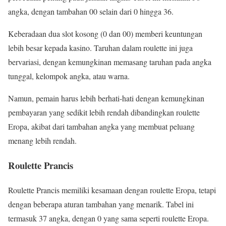
angka, dengan tambahan 00 selain dari 0 hingga 36.
Keberadaan dua slot kosong (0 dan 00) memberi keuntungan
lebih besar kepada kasino. Taruhan dalam roulette ini juga
bervariasi, dengan kemungkinan memasang taruhan pada angka
tunggal, kelompok angka, atau warna.
Namun, pemain harus lebih berhati-hati dengan kemungkinan
pembayaran yang sedikit lebih rendah dibandingkan roulette
Eropa, akibat dari tambahan angka yang membuat peluang
menang lebih rendah.
Roulette Prancis
Roulette Prancis memiliki kesamaan dengan roulette Eropa, tetapi
dengan beberapa aturan tambahan yang menarik. Tabel ini
termasuk 37 angka, dengan 0 yang sama seperti roulette Eropa.