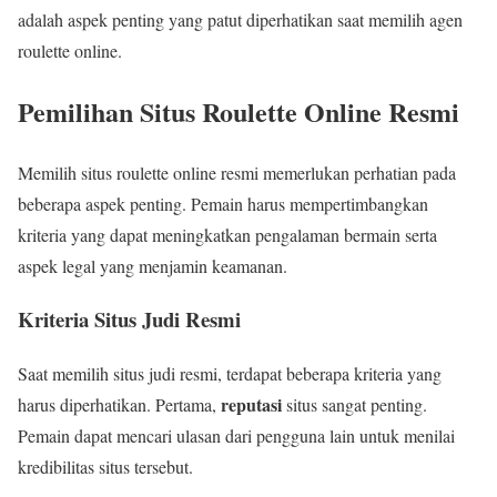
adalah aspek penting yang patut diperhatikan saat memilih agen
roulette online.
Pemilihan Situs Roulette Online Resmi
Memilih situs roulette online resmi memerlukan perhatian pada
beberapa aspek penting. Pemain harus mempertimbangkan
kriteria yang dapat meningkatkan pengalaman bermain serta
aspek legal yang menjamin keamanan.
Kriteria Situs Judi Resmi
Saat memilih situs judi resmi, terdapat beberapa kriteria yang
reputasi
harus diperhatikan. Pertama,
situs sangat penting.
Pemain dapat mencari ulasan dari pengguna lain untuk menilai
kredibilitas situs tersebut.