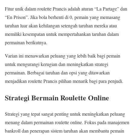
Fitur unik dalam roulette Prancis adalah aturan “La Partage” dan
“En Prison”. Jika bola berhenti di 0, pemain yang memasang
taruhan luar akan kehilangan setengah taruhan mereka atau
memiliki kesempatan untuk mempertahankan taruhan dalam
permainan berikutnya.
Varian ini menawarkan peluang yang lebih baik bagi pemain
untuk mengurangi kerugian dan meningkatkan strategi
permainan. Berbagai taruhan dan opsi yang ditawarkan
menjadikan roulette Prancis pilihan menarik bagi para penjudi.
Strategi Bermain Roulette Online
Strategi yang tepat sangat penting untuk meningkatkan peluang
menang dalam permainan roulette online. Fokus pada manajemen
bankroll dan penerapan sistem taruhan akan membantu pemain