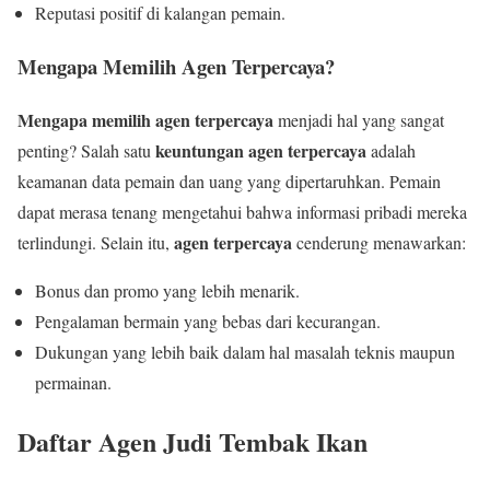
Reputasi positif di kalangan pemain.
Mengapa Memilih Agen Terpercaya?
Mengapa memilih agen terpercaya
menjadi hal yang sangat
keuntungan agen terpercaya
penting? Salah satu
adalah
keamanan data pemain dan uang yang dipertaruhkan. Pemain
dapat merasa tenang mengetahui bahwa informasi pribadi mereka
agen terpercaya
terlindungi. Selain itu,
cenderung menawarkan:
Bonus dan promo yang lebih menarik.
Pengalaman bermain yang bebas dari kecurangan.
Dukungan yang lebih baik dalam hal masalah teknis maupun
permainan.
Daftar Agen Judi Tembak Ikan