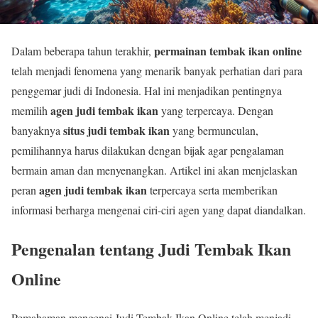
permainan tembak ikan online
Dalam beberapa tahun terakhir,
telah menjadi fenomena yang menarik banyak perhatian dari para
penggemar judi di Indonesia. Hal ini menjadikan pentingnya
agen judi tembak ikan
memilih
yang terpercaya. Dengan
situs judi tembak ikan
banyaknya
yang bermunculan,
pemilihannya harus dilakukan dengan bijak agar pengalaman
bermain aman dan menyenangkan. Artikel ini akan menjelaskan
agen judi tembak ikan
peran
terpercaya serta memberikan
informasi berharga mengenai ciri-ciri agen yang dapat diandalkan.
Pengenalan tentang Judi Tembak Ikan
Online
Pemahaman mengenai Judi Tembak Ikan Online telah menjadi