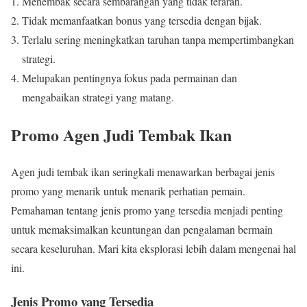
Menembak secara sembarangan yang tidak terarah.
Tidak memanfaatkan bonus yang tersedia dengan bijak.
Terlalu sering meningkatkan taruhan tanpa mempertimbangkan
strategi.
Melupakan pentingnya fokus pada permainan dan
mengabaikan strategi yang matang.
Promo Agen Judi Tembak Ikan
Agen judi tembak ikan seringkali menawarkan berbagai jenis
promo yang menarik untuk menarik perhatian pemain.
Pemahaman tentang jenis promo yang tersedia menjadi penting
untuk memaksimalkan keuntungan dan pengalaman bermain
secara keseluruhan. Mari kita eksplorasi lebih dalam mengenai hal
ini.
Jenis Promo yang Tersedia