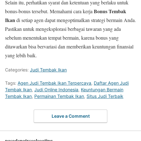
Selain itu, perhatikan syarat dan ketentuan yang berlaku untuk
Bonus Tembak
bonus-bonus tersebut. Memahami cara kerja
Ikan
di setiap agen dapat mengoptimalkan strategi bermain Anda.
Pastikan untuk mengeksplorasi berbagai tawaran yang ada
sebelum menentukan tempat bermain, karena bonus yang
ditawarkan bisa bervariasi dan memberikan keuntungan finansial
yang lebih baik.
Categories:
Judi Tembak Ikan
Tags:
Agen Judi Tembak Ikan Terpercaya
,
Daftar Agen Judi
Tembak Ikan
,
Judi Online Indonesia
,
Keuntungan Bermain
Tembak Ikan
,
Permainan Tembak Ikan
,
Situs Judi Terbaik
Leave a Comment
pasadenatxsealcoating