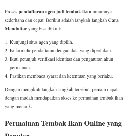
pendaftaran agen judi tembak ikan
Proses
umumnya
Cara
sederhana dan cepat. Berikut adalah langkah-langkah
Mendaftar
yang bisa diikuti:
Kunjungi situs agen yang dipilih.
Isi formulir pendaftaran dengan data yang diperlukan.
Ikuti petunjuk verifikasi identitas dan pengaturan akun
permainan.
Pastikan membaca syarat dan ketentuan yang berlaku.
Dengan mengikuti langkah-langkah tersebut, pemain dapat
dengan mudah mendapatkan akses ke permainan tembak ikan
yang menarik.
Permainan Tembak Ikan Online yang
Populer