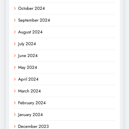
October 2024
September 2024
August 2024
July 2024
June 2024
May 2024
April 2024
March 2024
February 2024
January 2024
December 2023