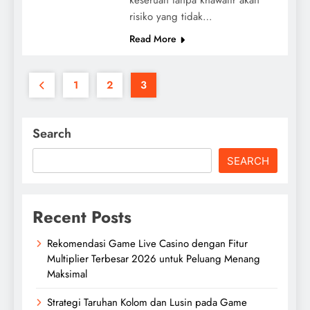
risiko yang tidak…
Read More
1
2
3
Search
SEARCH
Recent Posts
Rekomendasi Game Live Casino dengan Fitur
Multiplier Terbesar 2026 untuk Peluang Menang
Maksimal
Strategi Taruhan Kolom dan Lusin pada Game