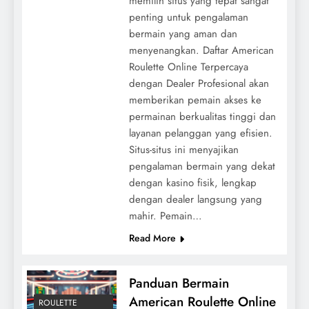
memilih situs yang tepat sangat
penting untuk pengalaman
bermain yang aman dan
menyenangkan. Daftar American
Roulette Online Terpercaya
dengan Dealer Profesional akan
memberikan pemain akses ke
permainan berkualitas tinggi dan
layanan pelanggan yang efisien.
Situs-situs ini menyajikan
pengalaman bermain yang dekat
dengan kasino fisik, lengkap
dengan dealer langsung yang
mahir. Pemain…
Read More
Panduan Bermain
American Roulette Online
ROULETTE