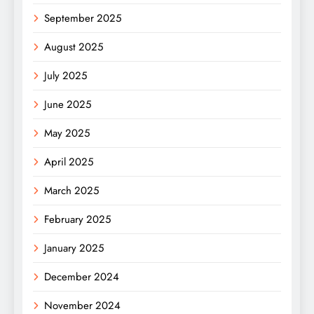
September 2025
August 2025
July 2025
June 2025
May 2025
April 2025
March 2025
February 2025
January 2025
December 2024
November 2024