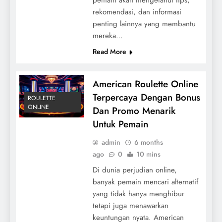
rekomendasi, dan informasi
penting lainnya yang membantu
mereka…
Read More
American Roulette Online
Terpercaya Dengan Bonus
ROULETTE
ONLINE
Dan Promo Menarik
Untuk Pemain
admin
6 months
ago
0
10 mins
Di dunia perjudian online,
banyak pemain mencari alternatif
yang tidak hanya menghibur
tetapi juga menawarkan
keuntungan nyata. American