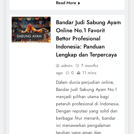
Read More
Bandar Judi Sabung Ayam
Online No.1 Favorit
SABUNG AYAM
Bettor Profesional
Indonesia: Panduan
Lengkap dan Terpercaya
admin
7 months
ago
0
11 mins
Dalam dunia perjudian online,
Bandar Judi Sabung Ayam No.1
menjadi pilihan utama bagi
petaruh profesional di Indonesia.
Dengan reputasi yang solid dan
berbagai fitur menarik, bandar
ini menawarkan pengalaman
taruhan yang aman dan