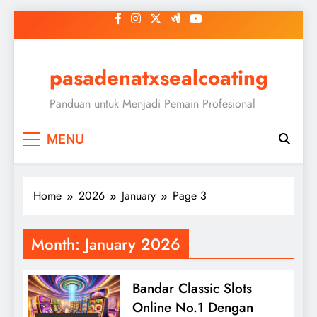
Skip
to
content
pasadenatxsealcoating
Panduan untuk Menjadi Pemain Profesional
MENU
Home
2026
January
Page 3
Month:
January 2026
Bandar Classic Slots
Online No.1 Dengan