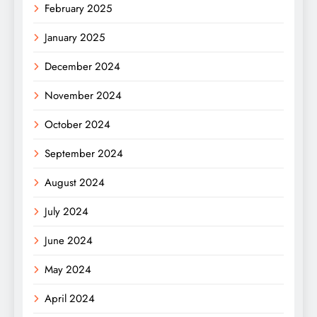
February 2025
January 2025
December 2024
November 2024
October 2024
September 2024
August 2024
July 2024
June 2024
May 2024
April 2024