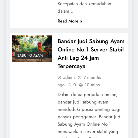
Kecepatan dan kemudahan
dalam…
Read More
Bandar Judi Sabung Ayam
Online No.1 Server Stabil
SABUNG AYAM
Anti Lag 24 Jam
Terpercaya
admin
7 months
ago
0
10 mins
Dalam dunia perjudian online,
bandar judi sabung ayam
menduduki posisi penting bagi
banyak penggemar. Bandar Judi
Sabung Ayam Online No.1
menawarkan server stabil yang