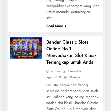
menjadikannya tempat yang ideal
untuk memulai petualangan
slot….
Read More
Bandar Classic Slots
Online No.1:
SLOT ONLINE
Menyediakan Slot Klasik
Terlengkap untuk Anda
admin
7 months
ago
0
10 mins
Industri permainan daring
semakin berkembang, dan salah
satu pilihan yang paling menarik
adalah slot klasik. Bandar Classic
Slots Online No.1 menyediakan