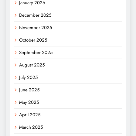
January 2026
December 2025
November 2025
October 2025
September 2025
August 2025
July 2025
June 2025
May 2025
April 2025
March 2025