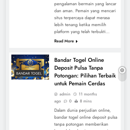
pengalaman bermain yang lancar
dan aman. Pemain yang mencari
situs terpercaya dapat merasa
lebih tenang ketika memilih
platform yang telah terbukti…
Read More
Bandar Togel Online
Deposit Pulsa Tanpa
BANDAR TOGEL
Potongan: Pilihan Terbaik
untuk Pemain Cerdas
admin
11 months
ago
0
8 mins
Dalam dunia perjudian online,
bandar togel online deposit pulsa
tanpa potongan memberikan