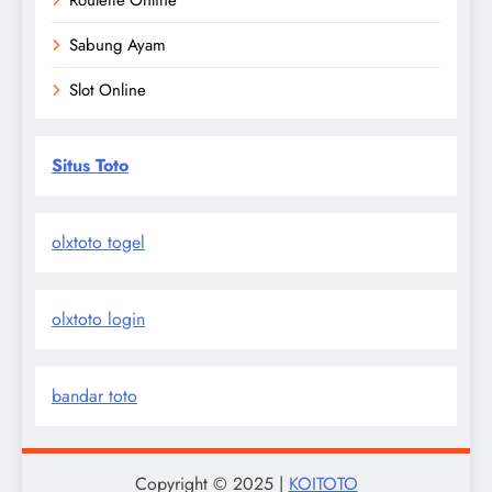
Sabung Ayam
Slot Online
Situs Toto
olxtoto togel
olxtoto login
bandar toto
Copyright © 2025 |
KOITOTO