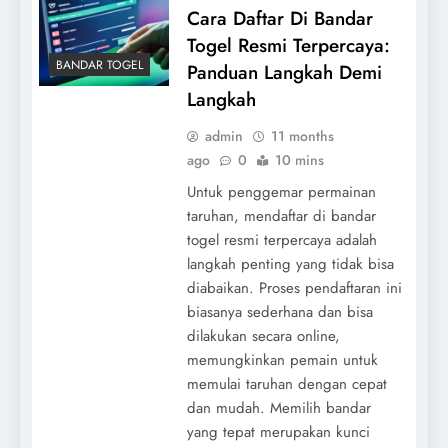
Cara Daftar Di Bandar
Togel Resmi Terpercaya:
BANDAR TOGEL
Panduan Langkah Demi
Langkah
admin
11 months
ago
0
10 mins
Untuk penggemar permainan
taruhan, mendaftar di bandar
togel resmi terpercaya adalah
langkah penting yang tidak bisa
diabaikan. Proses pendaftaran ini
biasanya sederhana dan bisa
dilakukan secara online,
memungkinkan pemain untuk
memulai taruhan dengan cepat
dan mudah. Memilih bandar
yang tepat merupakan kunci