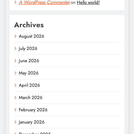
A WordPress Commenter
on
Hello world!
Archives
August 2026
July 2026
June 2026
May 2026
April 2026
March 2026
February 2026
January 2026