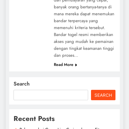
banyak orang bertanya-tanya di
mana mereka dapat menemukan
bandar terpercaya yang
memenuhi kriteria tersebut.
Bandar togel resmi memberikan
akses yang mudah ke pemainan
dengan tingkat keamanan tinggi
dan proses…
Read More
Search
SEARCH
Recent Posts