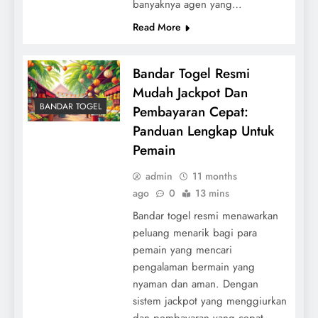
banyaknya agen yang…
Read More
Bandar Togel Resmi
Mudah Jackpot Dan
BANDAR TOGEL
Pembayaran Cepat:
Panduan Lengkap Untuk
Pemain
admin
11 months
ago
0
13 mins
Bandar togel resmi menawarkan
peluang menarik bagi para
pemain yang mencari
pengalaman bermain yang
nyaman dan aman. Dengan
sistem jackpot yang menggiurkan
dan pembayaran yang cepat,