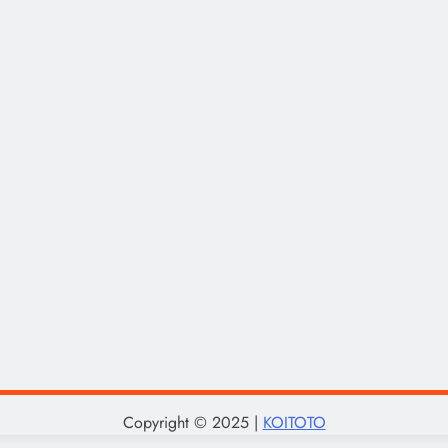
Copyright © 2025 |
KOITOTO