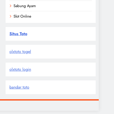
Sabung Ayam
Slot Online
Situs Toto
olxtoto togel
olxtoto login
bandar toto