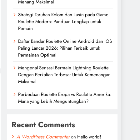
Menang Maksimal
Strategi Taruhan Kolom dan Lusin pada Game
Roulette Modern: Panduan Lengkap untuk
Pemain
Daftar Bandar Roulette Online Android dan iOS
Paling Lancar 2026: Pilihan Terbaik untuk
Permainan Optimal
Mengenal Sensasi Bermain Lightning Roulette
Dengan Perkalian Terbesar Untuk Kemenangan
Maksimal
Perbedaan Roulette Eropa vs Roulette Amerika:
Mana yang Lebih Menguntungkan?
Recent Comments
A WordPress Commenter
on
Hello world!