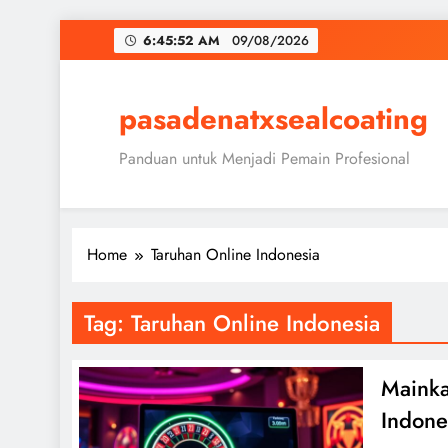
Skip
6:45:53 AM
09/08/2026
to
content
pasadenatxsealcoating
Panduan untuk Menjadi Pemain Profesional
Home
Taruhan Online Indonesia
Tag:
Taruhan Online Indonesia
Mainka
Indone