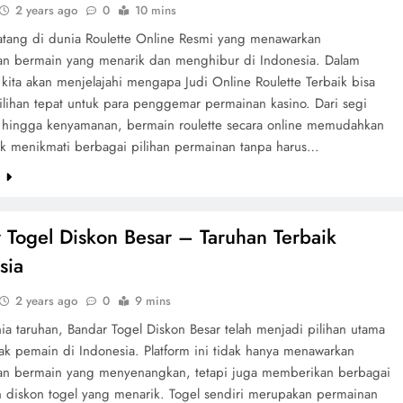
2 years ago
0
10 mins
atang di dunia Roulette Online Resmi yang menawarkan
n bermain yang menarik dan menghibur di Indonesia. Dalam
i, kita akan menjelajahi mengapa Judi Online Roulette Terbaik bisa
ilihan tepat untuk para penggemar permainan kasino. Dari segi
hingga kenyamanan, bermain roulette secara online memudahkan
k menikmati berbagai pilihan permainan tanpa harus…
e
 Togel Diskon Besar – Taruhan Terbaik
sia
2 years ago
0
9 mins
ia taruhan, Bandar Togel Diskon Besar telah menjadi pilihan utama
ak pemain di Indonesia. Platform ini tidak hanya menawarkan
n bermain yang menyenangkan, tetapi juga memberikan berbagai
 diskon togel yang menarik. Togel sendiri merupakan permainan