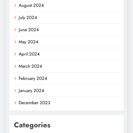
August 2024
July 2024
June 2024
May 2024
April 2024
March 2024
February 2024
January 2024
December 2023
Categories