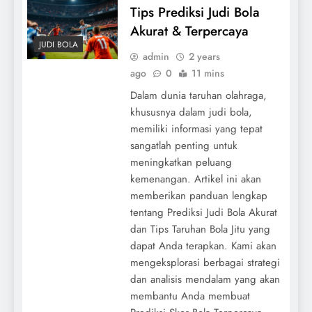
Tips Prediksi Judi Bola
Akurat & Terpercaya
JUDI BOLA
admin
2 years
ago
0
11 mins
Dalam dunia taruhan olahraga,
khususnya dalam judi bola,
memiliki informasi yang tepat
sangatlah penting untuk
meningkatkan peluang
kemenangan. Artikel ini akan
memberikan panduan lengkap
tentang Prediksi Judi Bola Akurat
dan Tips Taruhan Bola Jitu yang
dapat Anda terapkan. Kami akan
mengeksplorasi berbagai strategi
dan analisis mendalam yang akan
membantu Anda membuat