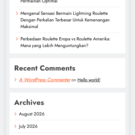
Permainan Optimal
Mengenal Sensasi Bermain Lightning Roulette
Dengan Perkalian Terbesar Untuk Kemenangan
Maksimal
Perbedaan Roulette Eropa vs Roulette Amerika:
Mana yang Lebih Menguntungkan?
Recent Comments
A WordPress Commenter
on
Hello world!
Archives
August 2026
July 2026