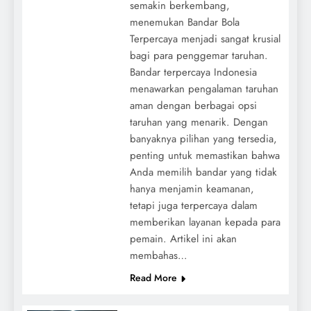
semakin berkembang,
menemukan Bandar Bola
Terpercaya menjadi sangat krusial
bagi para penggemar taruhan.
Bandar terpercaya Indonesia
menawarkan pengalaman taruhan
aman dengan berbagai opsi
taruhan yang menarik. Dengan
banyaknya pilihan yang tersedia,
penting untuk memastikan bahwa
Anda memilih bandar yang tidak
hanya menjamin keamanan,
tetapi juga terpercaya dalam
memberikan layanan kepada para
pemain. Artikel ini akan
membahas…
Read More