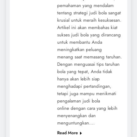
pemahaman yang mendalam
tentang strategi judi bola sangat
krusial untuk meraih kesuksesan.
Artikel ini akan membahas kiat
sukses judi bola yang dirancang
untuk membantu Anda
meningkatkan peluang
menang saat memasang taruhan.
Dengan menguasai tips taruhan
bola yang tepat, Anda tidak
hanya akan lebih siap
menghadapi pertandingan,
tetapi juga mampu menikmati
pengalaman judi bola
online dengan cara yang lebih
menyenangkan dan
menguntungkan….
Read More