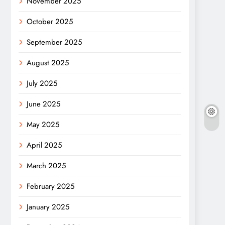
November 2025
October 2025
September 2025
August 2025
July 2025
June 2025
May 2025
April 2025
March 2025
February 2025
January 2025