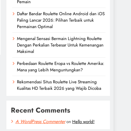
Pemain
Daftar Bandar Roulette Online Android dan iOS
Paling Lancar 2026: Pilihan Terbaik untuk
Permainan Optimal
Mengenal Sensasi Bermain Lightning Roulette
Dengan Perkalian Terbesar Untuk Kemenangan
Maksimal
Perbedaan Roulette Eropa vs Roulette Amerika:
Mana yang Lebih Menguntungkan?
Rekomendasi Situs Roulette Live Streaming
Kualitas HD Terbaik 2026 yang Wajib Dicoba
Recent Comments
A WordPress Commenter
on
Hello world!