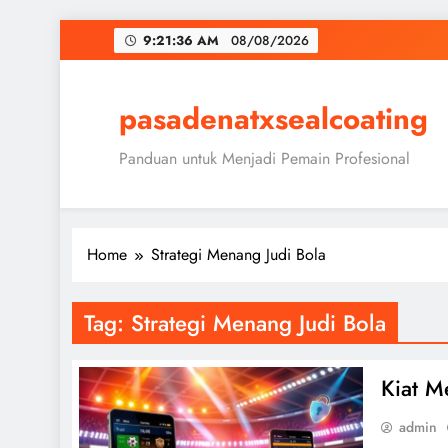
Skip
9:21:37 AM
08/08/2026
to
content
pasadenatxsealcoating
Panduan untuk Menjadi Pemain Profesional
Home
Strategi Menang Judi Bola
Tag:
Strategi Menang Judi Bola
Kiat M
admin